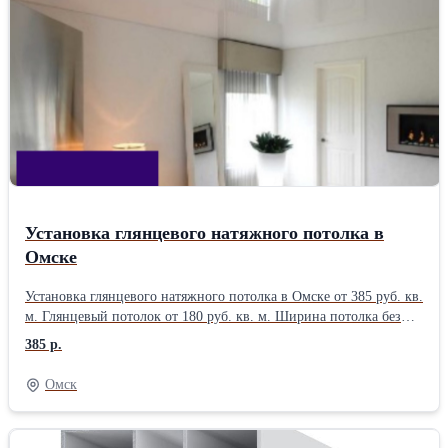
в наличии разного вида и AL. - Комплект потолка заказать
удаленно (чеки высылаем) или приезжайте в офис. - Самовывоз,
доставка курьерами. Звоните.
Установка глянцевого натяжного потолка в
Омске
Установка глянцевого натяжного потолка в Омске от 385 руб. кв.
м. Глянцевый потолок от 180 руб. кв. м. Ширина потолка без
шва до 3.6 метров. Белоснежная линейка MSD LEGEND.
385 р.
Гарпуненный по конкретным размерам. Изготовим за 1 день или
по договоренности. Пример: 10 кв. м. = от 5650 руб. Как
Омск
заказать: - Светильники, трековые шины, световые линии,
электрика; - Гардины ПК 14, ПК 15, АМ 1; - Предварительный
расчет по телефону, бесплатный замер по городу. Звоните.