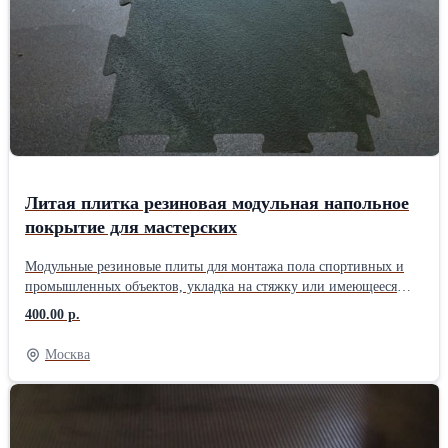
плиты можно уложить и на улице в качестве тротуарных
площадок. Плитку из резины можно укладывать в
неотапливаемых гаражах, боксах и ангарах, так как покрытие не
боится отрицательных температур. Литая резина не впитывает
влагу (не крошка). Технические характеристики: Размер модуля
— 500х500 мм Толщина — 10-11 мм Жесткость — 70-85 Sh A
Вес модуля — 2,9-3 кг
Литая плитка резиновая модульная напольное
покрытие для мастерских
Модульные резиновые плиты для монтажа пола спортивных и
промышленных объектов, укладка на стяжку или имеющееся
основания. Резиновые плиты марки «Резиплит Double», одно из
400.00 р.
самых низко истираемых и прочных напольных покрытий из
гомогенной резины, достигается армированием массы при
Москва
изготовлении. Плита имеет небольшую толщину и вес, что
позволяет экономить на доставке. Модульная конструкция из
резины устойчива к нагрузкам и ударам и способна защитить от
разрушения несущее основание пола (бетонную стяжку,
керамическую плитку, спортивный паркет, полимерные