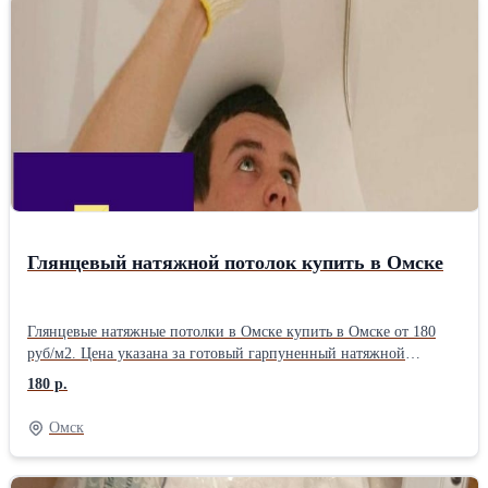
Рассчитаем реальную стоимость заказа и запишем на бесплатный
замер по городу. Звоните.
Глянцевый натяжной потолок купить в Омске
Глянцевые натяжные потолки в Омске купить в Омске от 180
руб/м2. Цена указана за готовый гарпуненный натяжной
потолок по размерам MSD LEGEND. Изготовление 1 день или
180 р.
по договоренности. Профиль ПВХ от 33 руб. м. разного вида в
наличии. Комплект натяжного потолка изготовим по размерам:
Омск
простой, теневой, контурный ли парящий, еврокраб, со
световыми линиями, со встроенными гардинами ПК 14, ПК 15,
АМ 1. Ваша экономия в Омске от 40%. Никакой переплаты!