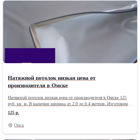
Натяжной потолок низкая цена от
производителя в Омске
Натяжной потолок низкая цена от производителя в Омске 125
руб. кв. м. В наличии ширина от 2.0 до 6.4 метров. Изготовим
для нагрева пушкой или без нагрева пушкой в быстрые сроки за
125 р.
1 день. Так же по согласованию (понед. - субб.). MSD LEGEND,
MSD PREMIUM, MSD EVOLUTION - для нагрева пушкой.
Омск
Бренд MSD COLD STRETCH - без нагрева. Наши потолки
установит 1 мастер, потому что правильный процент усадки для