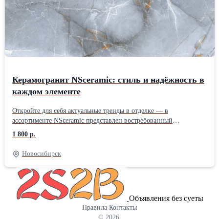
вибрации и шума. Выпускается толщиной 6мм. учитывая
рифление. Выпускается в рулонах, стандартный размер рулона
1000*8000*6мм.
Керамогранит NSceramic: стиль и надёжность в
каждом элементе
Откройте для себя актуальные тренды в отделке — в
ассортименте NSceramic представлен востребованный
керамогранит с реалистичными эффектами камня и дерева.
1 800 р.
Сочетание высокого качества исполнения и современного
дизайна позволяет создавать выразительные интерьерные
Новосибирск
решения. Наши преимущества: керамогранит, точно
передающий фактуру природных материалов; стабильно высокое
качество продукции; дилерские цены — они помогут вам
уверенно конкурировать на рынке. Приглашаем к
Объявления без суеты
взаимовыгодному сотрудничеству: будем рады работать со
Правила
Контакты
строительными и торговыми компаниями, магазинами и
© 2026
дизайнерами. Поможем сформировать ассортимент, который