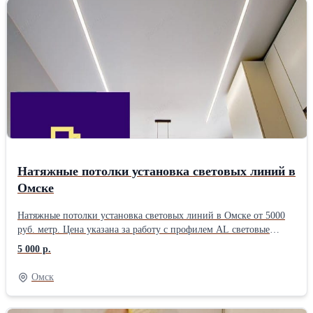
каждой линейки при изготовлении. Профиль от 33 руб. м.
Заказать удаленно или в офисе. Самовывоз, доставка. Звоните.
Натяжные потолки установка световых линий в
Омске
Натяжные потолки установка световых линий в Омске от 5000
руб. метр. Цена указана за работу с профилем AL световые
линии шириной 33 мм. Натяжные потолки с установкой 10 м2 =
5 000 р.
от 5500 руб. Заказ оформить легко: позвоните к нам сообщите
размеры потолка (ширина и длина, кол-во метров световых
Омск
линии, будет ли дополнительное освещение, какую подсветку
хотите белую или цветную, будет ли гардина на потолке и т.д.).