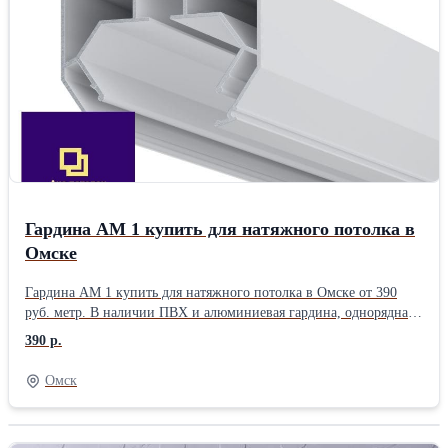
Гардина АМ 1 купить для натяжного потолка в
Омске
Гардина АМ 1 купить для натяжного потолка в Омске от 390
руб. метр. В наличии ПВХ и алюминиевая гардина, однорядная.
Устанавливается в любом месте натяжного потолка и
390 р.
загарпунивается с двух сторон. - Комплекты натяжных потолков
оригинального бренд MSD (остерегайтесь подделки) от 125 руб.
Омск
кв. м. и более - В ассортименте цвета, фактуры по каталогу MSD
- Профиль так же разного вида, от 33 руб/м. Заказать удаленно
или приезжайте в офис. Самовывоз, доставка. Звоните.