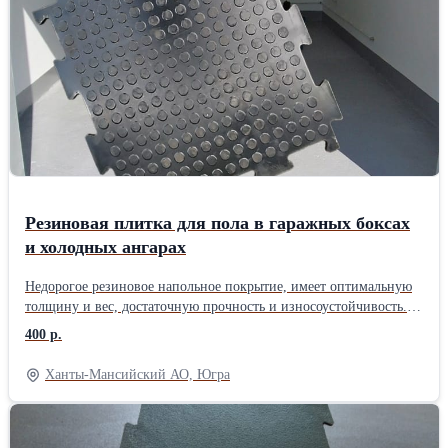
реагентов. Покрытие не дает искры от контакта с
металлическими предметами! Плитка легко собирается на любой
достаточно ровной поверхности, рекомендована сборка пола с
ОБЯЗАТЕЛЬНОЙ фиксацией на клей. Тип замка – ЕВРО Т-
ласточкин хвост, Размер плиты – 500х500х3 мм, Жесткость – 87-
92 Sh A., Удлинение до разрыва – 200%. Доставка во все
регионы России, транспортными компаниями.
Резиновая плитка для пола в гаражных боксах
и холодных ангарах
Недорогое резиновое напольное покрытие, имеет оптимальную
толщину и вес, достаточную прочность и износоустойчивость.
Сборная плитка не только устойчива к нагрузкам и ударам, но и
400 р.
способна защитить от повреждений несущее основание пола
(бетон, плиты, перекрытия). Резиновое покрытие применяется
Ханты-Мансийский АО, Югра
для монтажа прочного пола в промышленных и технических,
спортивных и хозяйственных помещениях, на
производственных и ремонтных рабочих площадях с
повышенной нагрузкой на основания пола. Резиновые сборные