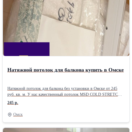
Монтаж вашими руками. Заказать удаленно или приехать в
офис, на ваш выбор. Самовывоз, доставка. Звоните.
Натяжной потолок для балкона купить в Омске
Натяжной потолок для балкона без установки в Омске от 245
руб. кв. м. У нас качественный потолок MSD COLD STRETCH
матовая линейка потолка, отличается фактура на ощупь, по
245 р.
свойствам, по гарпуну. Изготавливается по конкретным
размерам и тянется без пушки. В наличии ширина потолка до
Омск
3.4 м, при растяжении (без пушки). Можно ли греть? Можно. -
Подходит для помещений где холодно до -30С. - Минимальная
цена имеется (от 3300 рублей) - Профиль от 33 руб. метр. ПВХ,