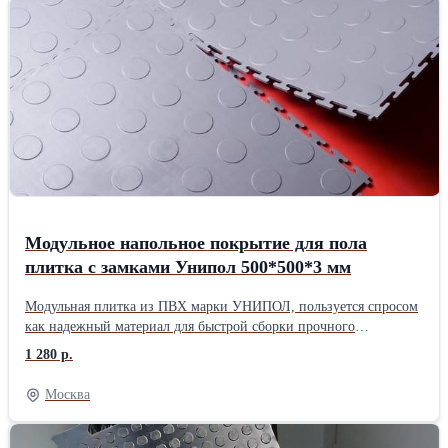
Модульное напольное покрытие для пола
плитка с замками Унипол 500*500*3 мм
Модульная плитка из ПВХ марки УНИПОЛ, пользуется спросом
как надежный материал для быстрой сборки прочного
напольного покрытия в сетевом магазине, в торговом зале, зоне
1 280 р.
выгрузки товаров, кафе, транспортных коридорах, складских,
производственных и фасовочных помещениях. Плитка УНИПОЛ
Москва
устойчива к движению тележек, шпилек и большого количества
покупателей. Покрытие частично поглощает шум и не скользит.
Плитка устойчива к воздействию соли, масел, дорожных