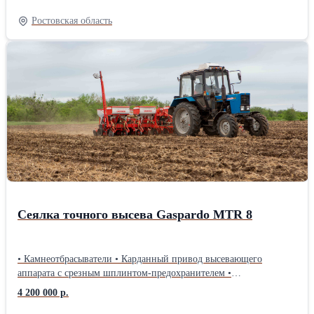
подборщика: стандарт Укладчик с возвратно-поступающим
движением: стандарт Увязчик: сетка/шпагат Количество вальцов
Ростовская область
транспортера: 33 Скорость вращения ВОМа (об / мин): 540
Потребляемая мощность (ЛС): 40 Габариты: длина (мм) - 3.500
ширина (мм) - 2.150 высота (мм) - 2.00 Вес (кг): 2.450 Колеса:
11.5/80 15,3
Сеялка точного высева Gaspardo MTR 8
• Камнеотбрасыватели • Карданный привод высевающего
аппарата с срезным шплинтом-предохранителем •
Безступенчатая регулировка глубины посева • Внесение
4 200 000 р.
удобрений дисковым сошником • Прикатывающие колёса 2х