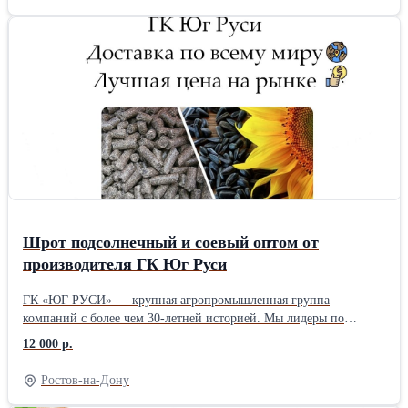
контейнере 1080 Х 25кг нетто = 27000кг нетто Минимальная
партия 1 контейнер Перевозка: Морскими линиями, реф.
контейнер.40 футовый.. Прямые Поставки. Многолетний опыт
работы с крупными сетями. Вы платите за качество и
стабильность.
Шрот подсолнечный и соевый оптом от
производителя ГК Юг Руси
ГК «ЮГ РУСИ» — крупная агропромышленная группа
компаний с более чем 30-летней историей. Мы лидеры по
производству подсолнечного и соевого шрота, а также жмыха и
12 000 р.
масел. Наши клиенты — Россия и зарубежье, уровень повторных
закупок — 93,7%. Предлагаем оптовые поставки прямо с завода:
Ростов-на-Дону
* Подсолнечный и соевый шрот и жмых * Упаковка мешки, биг