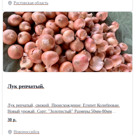
дюймовые V-образные • Гидравлические маркёры • Привод
Ростовская область
вентилятора от ВОМ 540 об/мин • Сцепка 3х точечная II
категории • Карданный вал Z6-Z8 • Централизованное
устройство дозирования удобрений MINIMAX • Монитор
контроля высева, сигнализирующий об остановке высева в
каком-либо ряду и отображающий количество отсеянной
площади • Высевающие диски кукуруза и подсолнечник
Лук репчатый.
Лук репчатый, свежий. Происхождение: Египет Колиброван.
Новый урожай. Сорт: "Золотистый" Размеры:50мм-80мм
Упаковка сетка по 25кг нетто Отгрузка 40-а футовыми реф.
30 р.
контейнерами Мешки на паллетах. Контейнер вмещает 18
паллет. На паллете по 60 мешков. Общее кол-во мешков в одном
Новороссийск