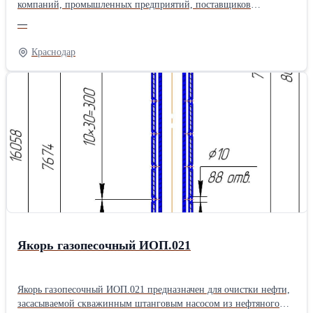
компаний, промышленных предприятий, поставщиков
оборудования и инженерных организаций. Учитываем
—
длительный цикл сделки, сложность продукта и особенности
принятия решений в B2B-сегменте. В состав работ входит: •
Краснодар
анализ отрасли и конкурентов • сегментация целевой аудитории
• разработка сайта и презентационных материалов • поисковое
продвижение • контекстная реклама • настройка системы
получения обращений Помогаем промышленным компаниям
системно представлять свои компетенции и находить новых
заказчиков. Подробнее: промышленный-маркетинг-услуги.рф
Якорь газопесочный ИОП.021
Якорь газопесочный ИОП.021 предназначен для очистки нефти,
засасываемой скважинным штанговым насосом из нефтяного