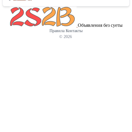
гидравлики спецтехники rexroth a10vso18, Запчасти аксиально-
поршневого насоса rexroth a10vso18, Запасные части гидронасоса
Bosch Rexroth A10VSO18: Надежность и точность в каждой
детали. Гидравлика — это сердце вашей техники, а аксиально-
Объявления без суеты
поршневой насос Bosch Rexroth A10VSO18 — это ее надежный
Правила
Контакты
мотор. Однако даже эталонная надежность требует
© 2026
своевременного обслуживания. Когда приходит время ремонта,
выбор правильных комплектующих становится критическим
фактором, определяющим ресурс и производительность всей
гидросистемы. Что мы предлагаем? В нашем ассортименте
представлен полный перечень запчастей для насоса серии
A10VSO18 (включая модификации /31). Это идеальное решение
для капитального ремонта и восстановления оборудования до
заводских характеристик. Основные позиции из наличия:
Роторная группа: Блок цилиндров, поршни с башмаками.
Распределительная система: Комплект клапанной плиты,
направляющая и прижимная плита. Наклонный диск (Люлька)
правого и левого исполнения, валы приводные. Регуляторы и
управление: Клапаны-регуляторы серий DR, DFR, DFR1, DRG,
LR для точного контроля производительности . Расходные
материалы: Комплекты уплотнений, пружины блока цилиндров,
подшипники . Почему выбирают нас? Полная
взаимозаменяемость: Все детали проходят контроль и