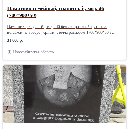
Памятник семейный, гранитный, мод. 46
(700*900*50)
Памятник фигурный , мод. 46 бежево-розовый гранит со
вставкой из габбро черный ,стелла размером 1700*900*50 в
комплекте с подставкой и цветником. Оформление стеллы
31 000 р.
индивидуальное, гравировка нанесена способом ударно-
алмазной гравировки, изображения не исчезают под дождем.
Новосибирская область
Цена указана без оформления стеллы, подобное оформление -
14000 рублей.