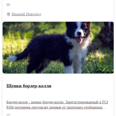
пласта. Якорь газопесочный ИОП.021 состоит из верхнего
—
корпуса, нижнего корпуса, патрубка, соединительных муфт,
внутренней трубы и пробки. Все детали якоря за исключением
Нижний Новгород
внутренней трубы имеют резьбы НКТ73 ГОСТ 633-80 с шагом
2,54 мм. Для забора рабочей среды из затрубного пространства
верхний корпус имеет 88 отверстий Ø10мм. Характеристики: -
диаметр эксплуатационной колонны…114, 146, 168; -
габаритные размеры: длина 16058 мм, диаметр Ø89 мм; - масса
22,2 кг; - рабочий диапазон пропускной способности до 200 м3/
сут.
Щенки бордер-колли
Бордер-колли - щенки бордер-колли. Зарегистрированный в FCI
8166 питомник предлагает щенков от тщательно отобранных
родителей, прошедших генетические тесты на 273
—