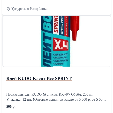
инфекционных заболевания, а также другие необходимые
проверки здоровья. Наши собаки происходят из лучших
Удмуртская Республика
питомников мира: Clan-Abby, Bayshore, Nahrof, Maghera... они
отличаются высоким интеллектом, уравновешенным
темпераментом, исключительной красотой, привязанностью,
дружелюбным отношением к детям, взрослым и другим
животным. Они не лают. Подходят для содержания в качестве
домашнего питомца, для выставок, спорта или разведения.
Наши щенки предназначены только для тех, кто хочет для себя
самого лучшего. Возможна доставка по всей Европе.
Контактный телефон +38163626334, Вайбер, Вотсап
+38163626334 Гордана Ачимович Крушевац, Сербия Бордер-
колли - Щенки бордер-колли +38163626334
Клей KUDO Клеит Все SPRINT
Производитель: KUDO ❗Артикул: KX-4W Объём: 280 мл
Упаковка: 12 шт. ❗Оптовые цены при заказе от 5 000 р. от 5 000
р.: 506.52 руб. от 30 000 р.: 487.76 руб. от 60 000 р.: 469.00 руб.
506 р.