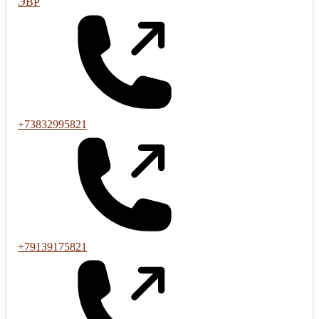
ЭВР
+73832995821
+79139175821