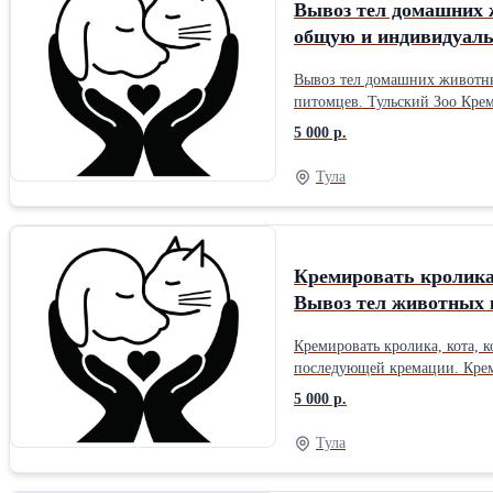
Вывоз тел домашних ж
общую и индивидуаль
Вывоз тел домашних животных в Тульский зоо крематорий. Кремация кроликов, 
питомцев. Тульский Зоо Крематорий. Вывоз тел домашних животных в Тульский зоо крематорий. Кремация кроликов, собак, котов, кошек в Туле. Предлагаем общую и
индивидуальную кремацию д
5 000 р.
Тула
Кремировать кролика,
Вывоз тел животных 
Кремировать кролика, кота, кошку, собаку в Туле. Тульский зоо крематорий. Крематорий для 
последующей кремации. Креми
круглосуточно для последую
5 000 р.
Тула