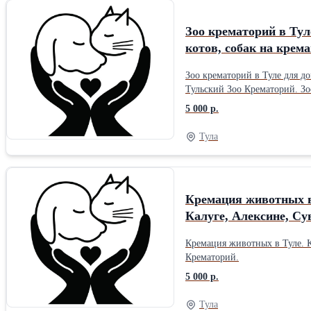
Зоо крематорий в Тул
котов, собак на крем
Зоо крематорий в Туле для д
Тульский Зоо Крематорий. Зо
кремацию круглосуточно. Ту
5 000 р.
Тула
Кремация животных в 
Калуге, Алексине, Су
Кремация животных в Туле. К
Крематорий.
5 000 р.
Тула