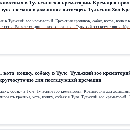
ивотных в Тульский зоо крематорий. Кремация кролик
ную кремацию домашних питомцев. Тульский Зоо Кр
собак, котов, кошек в Туле. Предлагаем общую и индивидуальную кремацию домашних
омашних питомцев. Тульский Зоо Крематорий.
 кота, кошку, собаку в Туле. Тульский зоо крематор
круглосуточно для последующей кремации.
домашних животных в Туле. Вывоз тел животных круглосуточно для
ровать кролика, кота, кошку, собаку в Туле. Тульский зоо крематорий
щей кремации.