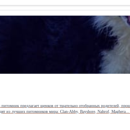
6 питомник предлагает щенков от тщательно отобранных родителей, про
дят из лучших питомников мира: Clan-Abby, Bayshore, Nahrof, Maghera.
юбным отношением к детям, взрослым и другим животным. Они не лают. 
 себя самого лучшего. Возможна доставка по всей Европе. Контактный телефон +38163626334, Вай
 Крушевац, Сербия Бордер-колли - Щенки бордер-колли +38163626334