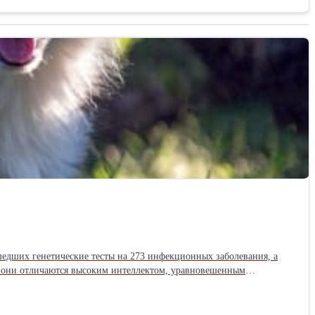
шедших генетические тесты на 273 инфекционных заболевания, а
.. они отличаются высоким интеллектом, уравновешенным
Подходят для содержания в качестве домашнего питомца, для
бер, Вотсап