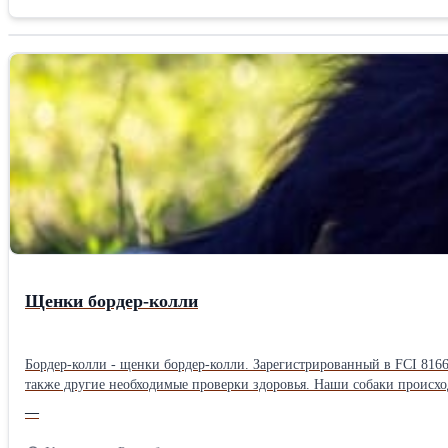
Щенки бордер-колли
Бордер-колли - щенки бордер-колли. Зарегистрированный в FCI 816
также другие необходимые проверки здоровья. Наши собаки происхо
темпераментом, исключительной красотой, привязанностью, дружел
—
выставок, спорта или разведения. Наши щенки предназначены только для тех, кто хочет для
+38163626334 Гордана Ачимович