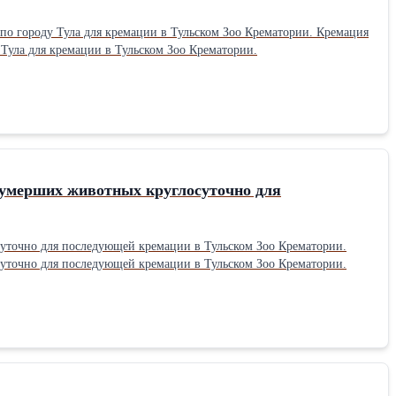
по городу Тула для кремации в Тульском Зоо Крематории. Кремация
 Тула для кремации в Тульском Зоо Крематории.
л умерших животных круглосуточно для
осуточно для последующей кремации в Тульском Зоо Крематории.
осуточно для последующей кремации в Тульском Зоо Крематории.