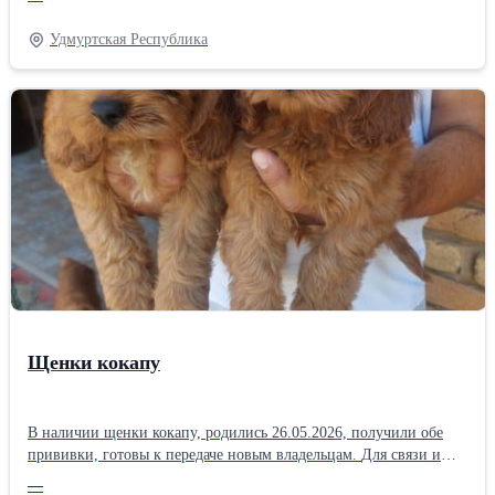
инфекционных заболевания, а также другие необходимые
проверки здоровья. Наши собаки происходят из лучших
Удмуртская Республика
питомников мира: Clan-Abby, Bayshore, Nahrof, Maghera... они
отличаются высоким интеллектом, уравновешенным
темпераментом, исключительной красотой, привязанностью,
дружелюбным отношением к детям, взрослым и другим
животным. Они не лают. Подходят для содержания в качестве
домашнего питомца, для выставок, спорта или разведения.
Наши щенки предназначены только для тех, кто хочет для себя
самого лучшего. Возможна доставка по всей Европе.
Контактный телефон +38163626334, Вайбер, Вотсап
+38163626334 Гордана Ачимович Крушевац, Сербия Бордер-
колли - Щенки бордер-колли +38163626334
Щенки кокапу
В наличии щенки кокапу, родились 26.05.2026, получили обе
прививки, готовы к передаче новым владельцам. Для связи и
получения дополнительной информации обращайтесь по
—