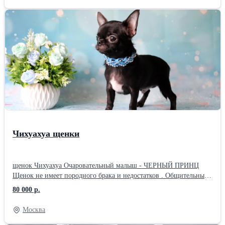
шерстку» у вашего нового друга. Творчество без границ: В
наборе есть всё для декора! Раскрасьте котика яркими красками,
добавьте детали и создайте уникальный элемент интерьера,
который будет радовать глаз каждый день. Это идеальный
подарок для: Творческих натур; Детей, которые любят
эксперименты; Всех, кто хочет добавить уюта в свой дом.
Попробуйте себя в роли садовода и художника одновременно!
Заказывайте своего котика
Чихуахуа щенки
щенок Чихуахуа Очаровательный малыш - ЧЕРНЫЙ ПРИНЦ
Щенок не имеет породного брака и недостатков . Общительный
игривый . Очень Короткая мордочка ( смотрите фото ) Ушки
80 000 р.
стоят , голова яблочком . Компактный корпус !!! У щенка
идеальный прикус , 00 в комплекте. Привит по возрасту.
Москва
документы: метрика щенка РКФ, клеймо. Будет не крупный,