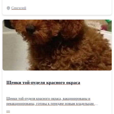
телефону: Телефон: +381605531919 Деян Мы находимся в
Савино Село, Врбас, Сербия
Сенгилей
Щенки той-пуделя красного окраса
Щенки той-пуделя красного окраса, вакцинированы и
ревакцинированы, готовы к передаче новым владельцам.
Выращены в домашних условиях, прошли ветеринарный осмотр.
—
При передаче будут чипированы. За всей информацией