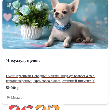
маленький но крепенький, Подойдет как для выставок так и для
разведения Родители: Мама: оценка отлично , Лучшая Сука CW
, Лучший Представитель породы. шоколадная д-ш. Папа:
Чемпион России , Юный Чемпион России, Юный Чемпион РКФ
, Чемпион РКФ, кандидат в ЧНКП, Племенной Сертификат.
черно подпалый триколор к-ш.. ЗВОНИТЕ - Предпочитаю живое
общение . Быстрое получение информации без длительных
переписок. Доставки у нас нет- самовывоз ,я против перевозки
курьерами и транспортными компании . Знакомство с щенком.
Москва - Электрозаводская
Чихуахуа, щенок
Очень Красивый Породный малыш Чихуахуа возраст 4 мес.
короткошерстный, кремового окраса ,отличный пигмент. У
щенка правильный прикус, 00 в комплекте. Сладкая Мордашка .
50 000 р.
Малыш ласковый и общительный. Ровненький ладненький . Не
крупный !!! Предлагается только в Любимчики в семью ( в
Москва
питомники не продается ) Документы кинологической
организации РКФ, стоит индивидуальное клеймо . Привит по