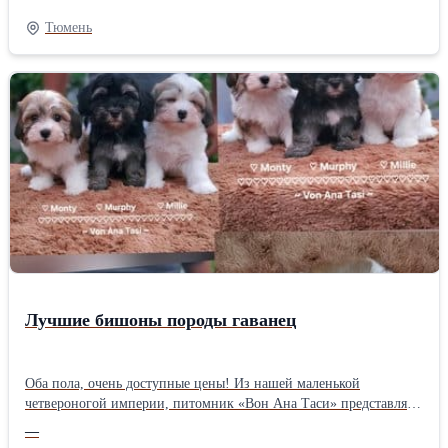
обращайтесь: Ольга +381695258008 Нови-Сад, Сербия
Тюмень
Лучшие бишоны породы гаванец
Оба пола, очень доступные цены! Из нашей маленькой
четвероногой империи, питомник «Вон Ана Таси» представляет
новых щенков гаванца. Дата рождения: 30 апреля 2026 г.,
—
возраст 2,5 месяца. Суки: Маргарет, Майя и Миа Кобылы: