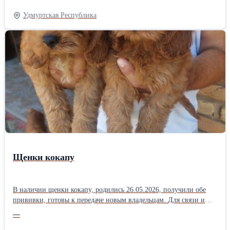
инфекционных заболевания, а также другие необходимые
проверки здоровья. Наши собаки происходят из лучших
Удмуртская Республика
питомников мира: Clan-Abby, Bayshore, Nahrof, Maghera... они
отличаются высоким интеллектом, уравновешенным
темпераментом, исключительной красотой, привязанностью,
дружелюбным отношением к детям, взрослым и другим
животным. Они не лают. Подходят для содержания в качестве
домашнего питомца, для выставок, спорта или разведения.
Наши щенки предназначены только для тех, кто хочет для себя
самого лучшего. Возможна доставка по всей Европе.
Контактный телефон +38163626334, Вайбер, Вотсап
+38163626334 Гордана Ачимович Крушевац, Сербия Бордер-
колли - Щенки бордер-колли +38163626334
Щенки кокапу
В наличии щенки кокапу, родились 26.05.2026, получили обе
прививки, готовы к передаче новым владельцам. Для связи и
получения дополнительной информации обращайтесь по
—
телефону: Телефон: +381605531919 Деян Мы находимся в