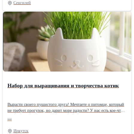
Савино Село, Врбас, Сербия
Сенгилей
Набор для выращивания и творчества котик
Вырасти своего пушистого друга! Мечтаете о питомце, который
не требует прогулок, но дарит море радости? У нас есть кое-что
особенное! Набор для выращивания и творчества «Котик» — это
—
не просто хобби, это маленькое чудо на вашем подоконнике.
Внутри вы найдете всё необходимое, чтобы вырастить «зеленую
Иркутск