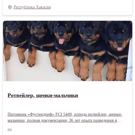
Мерфи, Милли и Монти От родителей, прошедших проверку
Республика Хакасия
здоровья! Мама: Многократная чемпионка Электра Лав Мейкер
(Фокс Хавана Харт x Амбер Лав Мейкер) Отец: Чемпион Пинто
Тобианино Вон Ана Таси (Международный чемпион Оро де
Хабана Венити x Многократный чемпион Клайд Блэк-Сноу
Флейк) Красивые, типичные представители породы,
очаровательные, очень умные и преданные, нежные,
общительные, благородные гаванцы ищут свой теплый дом
навсегда. Если вы чувствуете, что это вы, свяжитесь с нами
личным сообщением. Собаки продаются с необходимыми
документами. Для тех, кто заинтересован, свяжитесь по
телефону, Viber, WhatsApp +381642605060 Ана, email:
anadentura@gmail.com, instagram: von.ana.tasi, ссылка на
Facebook: https://www.facebook.com/share/LcXZV3qGHVyR6LWa/?
mibextid=qi2Omg Сербия
Ротвейлер, щенки-мальчики
Питомник «Фустендорф» FCI 5449, порода ротвейлер, щенки-
мальчики, полная документация, 36 лет опыта разведения и
профессиональной работы с породой ротвейлер, всемирно
—
известной. Родословная этих собак основана на классических