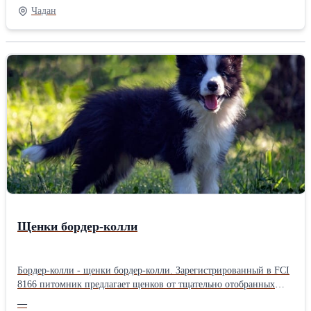
Чадан
Щенки бордер-колли
Бордер-колли - щенки бордер-колли. Зарегистрированный в FCI
8166 питомник предлагает щенков от тщательно отобранных
родителей, прошедших генетические тесты на 273
—