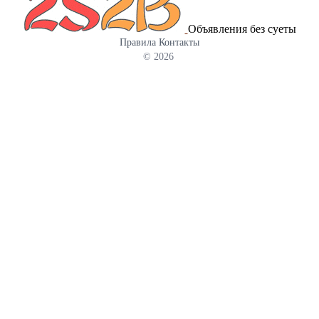
возрасту . Родители: Мама: оформлен Племенной Сертификат с
допуском в разведение. лиловая с белым к-ш Папа: Чемпион
Объявления без суеты
России , Юный Чемпион России, Юный Чемпион РКФ ,
Правила
Контакты
Чемпион РКФ, кандидат в ЧНКП, Племенной Сертификат. черно
© 2026
подпалый триколор к-ш. Вам понравился наш Шикарный малыш
Звоните Знакомство с щенком. Москва - Электрозаводская
Хотите Настоящего Красивого Чихуахуа Звоните .