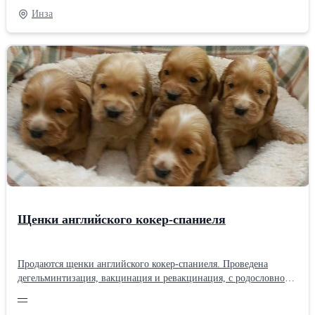
рабочих собаках из Германии, Бельгии и Сербии. Совершенно
Инза
уникальная линия, характеризующаяся крупными особями с
выраженным темпераментом, стабильным и сильным
характером. Предпочтение отдается ценителям породы и
родословной. Помет представляет собой 12-е поколение
тщательно и строго отобранных собак, обладающих полезной
ценностью. От семейной собаки, сторожевой собаки на ферме,
собаки-терапевта до собаки, участвующей в программе «IGP»
(Integrated Gross and Parents – Ирландская служба по охране
дикой природы). Контакты: Срджан Бугарчич +381604029670
(WhatsApp) +381645029670 (Viber) Instagram: "furstendorf
rottweilers", Facebook (Messenger): Srdjan Furstendorf Bugarčić
Белград, Сербия Ротвейлер, щенки-мальчики +381604029670
Щенки английского кокер-спаниеля
Продаются щенки английского кокер-спаниеля. Проведена
дегельминтизация, вакцинация и ревакцинация, с родословной.
Звоните по телефону: +381638527361 Цена 1000 евро Ада,
—
Сербия