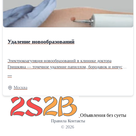
Удаление новообразований
Электрокоагуляция новообразований в клинике доктора
Гришкяна — точечное удаление папиллом, бородавок и невусов
высокочастотным током без крови и рубцов. Одновременное
—
запаивание сосудов, гистология удалённого материала, быстрая
реабилитация. Безопасно, эстетично, эффективно для
Москва
образований любого размера.
Объявления без суеты
Правила
Контакты
© 2026