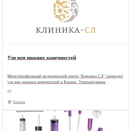
каждом кабинете. В нашем спектре услуг: лечение, удаление,
протезирование, имплантация, отбеливание зубов и многое
другое! Звоните и записывайтесь на прием прямо сейчас! Не
откладывайте заботу о своих зубах — любое промедление может
привести к серьезным последствиям. Посетите наш
официальный сайт, где найдете много полезной информации.
Спасибо, что выбрали нас! ЛО-78-01-008387, 4 декабря 2017г.
ООО «Студия Дент»
Узи вен нижних конечностей
Многопрофильный медицинский центр "Клиника СЛ" проводит
узи вен нижних конечностей в Казани. Ультразвуковое
исследование вен нижних конечностей является одним из самых
—
информативных методов диагностики состояния венозной
системы, занимает от 15 до 30 минут, не вызывает дискомфорта
Казань
и дает точные результаты. Ознакомиться с процедурой более
подробно Вы можете на нашем сайте