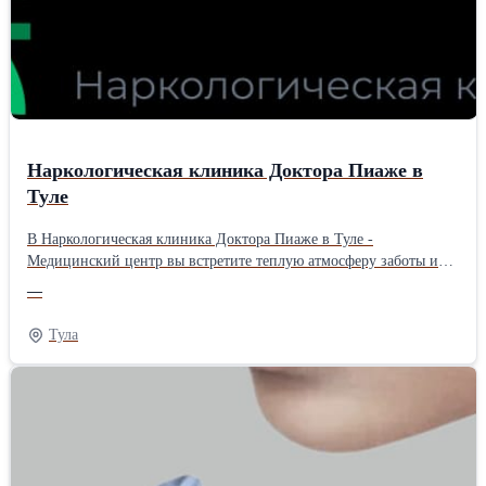
Наркологическая клиника Доктора Пиаже в
Туле
В Наркологическая клиника Доктора Пиаже в Туле -
Медицинский центр вы встретите теплую атмосферу заботы и
профессионального отношения. Мы предлагаем широкий спектр
—
услуг, включая вывод из запоя, комплексное лечение
алкогольной и наркотической зависимостей, а также
Тула
эффективное кодирование для предотвращения рецидивов. Наша
команда готова помочь вам преодолеть трудности и вернуть
контроль над своей жизнью.