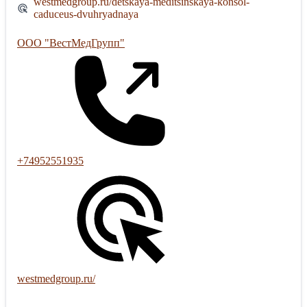
westmedgroup.ru/detskaya-meditsinskaya-konsol-
caduceus-dvuhryadnaya
ООО "ВестМедГрупп"
+74952551935
westmedgroup.ru/