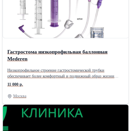
Гастростома низкопрофильная баллонная
Mederen
Низкопрофильное строение гастростомической трубки
обеспечивает более комфортный и подвижный образ жизни
пациенту в сравнении со стандартными баллонными трубками.
11 000 р.
Наборы с коннекторами «ENFit» совместимы с изделиями для
энтерального питания в соответствии с ISO 80369-3
Москва
Производитель: Mederen Neotrch Ltd Израиль