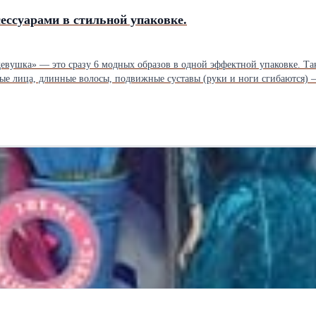
ессуарами в стильной упаковке.
девушка» — это сразу 6 модных образов в одной эффектной упаковке. Та
уары: сумочки, головные уборы, обувь — ребёнок сможет комбинировать образы 
декоративные элементы в виде городских силуэтов и стильных вопросител
 на день рождения,
Преимуще