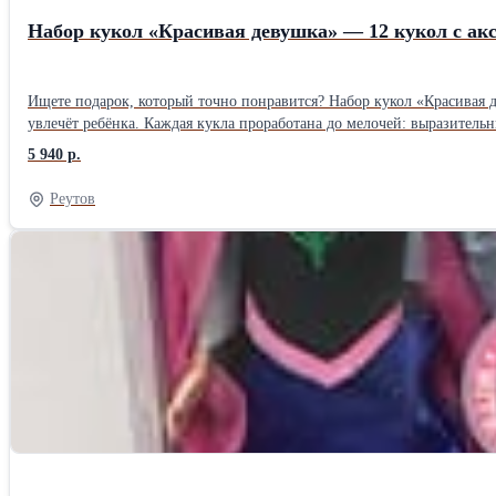
Набор кукол «Красивая девушка» — 12 кукол с акс
Ищете подарок, который точно понравится? Набор кукол «Красивая 
увлечёт ребёнка. Каждая кукла проработана до мелочей: выразительные лица, длинные волосы, подвижные суставы (руки и ноги сгибаются) — это позволяет придавать куклам разные позы и разыгрывать
сценки. Одежда у всех кукол съёмная, а в комплекте идут стильные аксесс
5 940 р.
как модный бутик: яркие цвета, витрина с розово‑белым козырьком, 
но и удобна для хранения кукол и аксессуаров — всё будет на своих местах. Набор развивает воображение, мелкую моторику и навыки сюжетной игры. Это отличный вариант для подарка
Реутов
Новый год или без повода — радость гарантирована. Характеристики: количество кукол: 6 шт.; высота куклы: 28 см; аксессуары в комплекте: сумочки, головные уборы, обувь и др. (всего до 12 предметов);
особенности: подвижные суставы, съёмная одежда; упаковка: фирменная коробка‑бутик с прозрачным окном; рекомендуемый возраст: от 3 лет. Состояние: новое, в заводской упаковке, все элементы на месте.