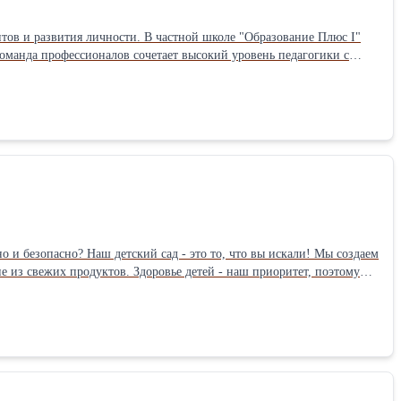
нтов и развития личности. В частной школе "Образование Плюс I"
предметы, учится критически мыслить, принимать самостоятельные
ите возможность подарить вашему
ас по
ребенка на завтра. Позвоните прямо сейчас и сделайте первый шаг к его счастливому будущему! Тел.: +79774661771, +74957862439. Сайт obrazovanieplus.ru