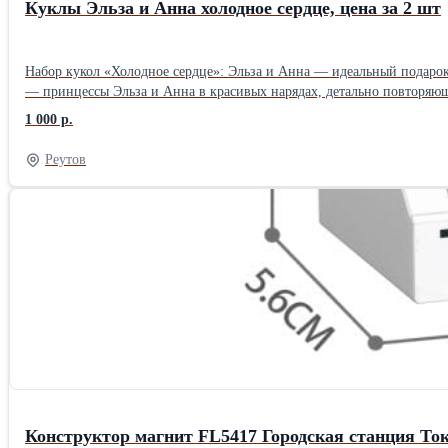
Куклы Эльза и Анна холодное сердце, цена за 2 шт
Набор кукол «Холодное сердце»: Эльза и Анна — идеальный подарок
— принцессы Эльза и Анна в красивых нарядах, детально повторяющих образы из кино. Что входит в комплект: кукла Эльза в мерцающем бирюзовом платье 
Анна в нарядном платье с накидкой — узнаваемый образ с характе
1 000 р.
персонажей (в том числе Олаф) — для более увлекательных сюжетов; фирме
лиц и причёски — куклы максимально похожи на героинь мультфильм
Реутов
деталях и декоре нарядов. Куклы новые, в заводской упаковке, не 
Конструктор магнит FL5417 Городская станция Ток