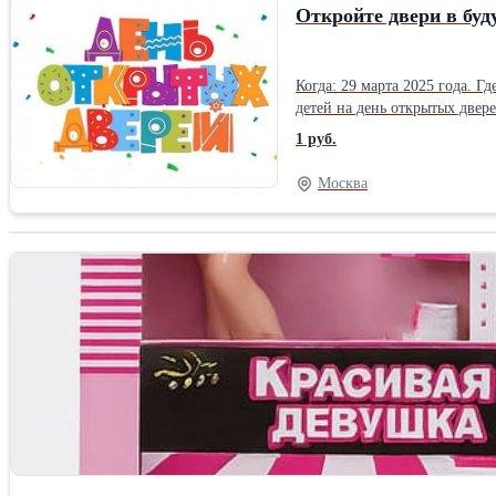
Откройте двери в б
Когда: 29 марта 2025 года. Где: г. Москва, ул. Молодогвардейская, д. 9. Частная школа, детский сад и творческий клуб ОБРАЗОВАНИЕ ПЛЮС…I приглашает родителей и
детей на день открытых двер
детям раскрыть их потенциал. Что вас ждет? • Высокие образовательные стандарты. Наши ученики – победители олимпиад и обладатели медалей, успешно посту
1 руб.
ведущие университеты России и мира. Узнайте, как мы этого до
технических и естественных наук – каждый ребенок найде
Москва
персонализированным программам, ориентированным на 
инновационный онлайн-кампус с 7 образовательными программами. • 
семьей, которая поддерживает друг друга на каждом этапе жизни. Не упус