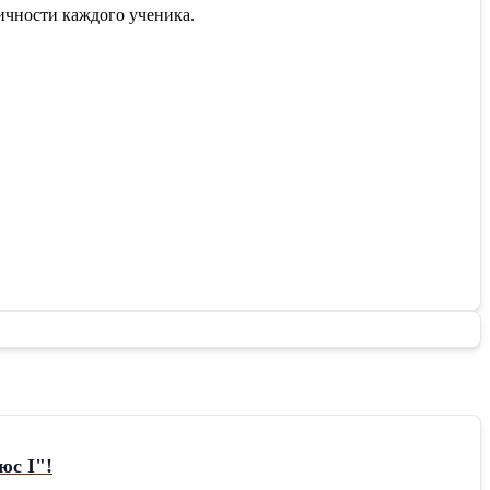
чности каждого ученика.
юс I"!