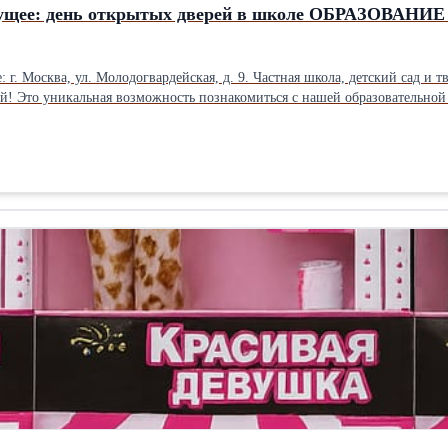
удущее: день открытых дверей в школе ОБРАЗОВАН
ей! Это уникальная возможность познакомиться с нашей образовательной
пают в
стигаем! • Более 50 образовательных курсов. От гуманитарных и коммуникационных дисциплин до
т направление по душе. • Индивидуальные учебные планы в старших классах. 10-11 классы обучаются по
поступление в лучшие вузы. • Поддержка семейного образования. Для учеников 5-11 классов мы предлагаем
Сообщество талантливых учеников и выпускников. Мы гордимся нашей дружной образовательной
тите шанс узнать больше о школе, которая меняет будущее! Ждем вас 29 марта – приходите и
убедитесь сами! Тел.: +74957862439, +79774661771. Сайт obrazovanieplus.ru