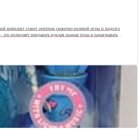
кой комплект станет центром сюжетно‑ролевой игры и надолго
и придумывать новые истории. Упаковка оформлена
ьных знаков. Такая коробка не только эффектно смотрится на полке,
ства: сразу 12 кукол — выгоднее, чем покупать по отдельности; стильный дизайн упаковки — удобно хранить и красиво дарить; разнообразие образов — простор для фантазии и переодеваний.