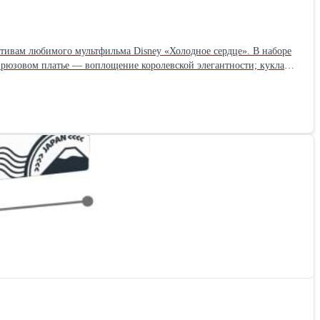
тивам любимого мультфильма Disney «Холодное сердце». В наборе
лбы), дополняющие игровую сцену; фигурки второстепенных
ьной упаковки. Особенности: проработанные черты
ной игре; стильная серия «Glam Fashion» — акцент на модных
одарка на день рождения, Новый год или любой другой праздник.
ие: новое, в оригинальной упаковке.