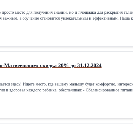
е просто место для получения знаний, но и площадка для раскрытия тала
 становится увлекательным и эффективным. Наша команда профессионалов сочетает высокий уровень педагогики с
даем атмосферу, в которой ребенок с удовольствием изучает школьные 
ом мероприятий. В школе проводятся: - Яркие праздники, которые делают
детям найти
 развития и учебы? "Образование Плюс I" – это школа,
о ребенка. Наши адреса: Москва, ул. Матвеевская, д. 4, к. 3. Москва, ул. Молодогвардейская, д. 9.
39 Подарите вашему ребенку образование, которое станет настоящим плюсом!
вас в наших стенах! Сайт obrazovanieplus.ru
о-Матвеевском: скидка 20% до 31.12.2024
ш детский сад - это то, что вы искали! Мы создаем
спечивая: - Сбалансированное питание из свежих продуктов. Здоровье детей - наш приоритет, поэтому
 было вкусно и полезно. - Индивидуальный подход. Мы учитываем особенности каждого ребенка, помогая
ем саду ребенок будет учиться и развиваться в своем темпе, наслаждаясь каждым днем. Не упуст
деть уютную
что здесь ваш ребенок найдет заботу, внимание и развитие. Доверьте нам самое ценное - вашего ребенка! Мы ждем в
сто - просто введите наши контакты в поиск. Не откладывайте счастье вашего