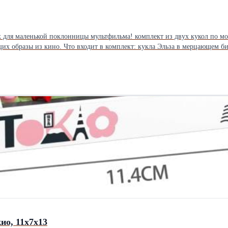
 для маленькой поклонницы мультфильма! комплект из двух кукол по мо
— воплощение королевской элегантности; кукла
рными деталями; декоративные аксессуары (стилизованные фонарные сто
нная упаковка с яркими иллюстрациями — подходит для подарка без дополнител
а; качественные материалы — безопасны для детей и устойчивы к актив
вскрывались — все элементы комплекта на месте. Отличный вариант для п
Подойдут для сюжетных игр и коллекционирования. Характеристики: высота кукол: около 28–30 см; возраст: от 3 лет; состоян
ио, 11x7x13