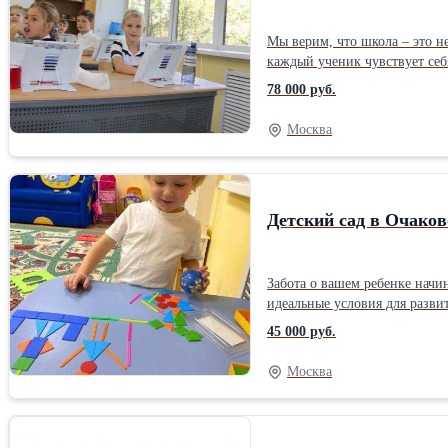
Мы верим, что школа – это н
каждый ученик чувствует себя важным, а обучение
креативным подходом. Мы соз
78 000 руб.
решения и готовится к вызовам современного мира. Мы гордимся нашим разнообразным спектр
школьные дни незабываемыми. - Проектные работы, развивающие мышление, уверенность и лидерские качества. - Внеклассные активности, помогающие 
Москва
новых друзей и раскрыть свои способности. Хотите, чтобы ваш ребенок получил максимум возможностей для
которая станет вторым домом и верным спутником в жизни вашег
Позвоните нам, чтобы записаться или узнать больше: +7 (977) 466-17-71 +7 (495) 786-24-
Ждем 
Детский сад в Очаков
Забота о вашем ребенке начинается здесь! Ищете место, где вашему малышу будет комфортно, интересно и безопасно? На
идеальные условия для развития и здоровья каждого ребенка, обе
все блюда готовятся с любовью и заботой, чтобы малышам
45 000 руб.
раскрыть их таланты и интересы. В наш
малышу лучшее начало жизни! До 31 декабря 2024 года у нас действует специальная скидка 20%. Приглашаем вас на экскурсию, чтобы вы смогли уви
Москва
атмосферу нашего детского сада и убедиться, 
адресу: 119501, г. Москва, ул. Матвеевская, д. 4 к. 3. Найти нас и связаться с нами очень про