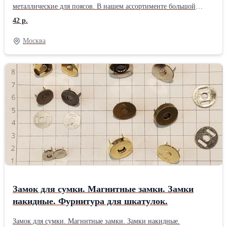
металлические для поясов. В нашем ассортименте большой
выбор металлических пряжек для одежды, поясов и сумок.
42 р.
Размеры от 10мм до 80мм. Покрытия: никель, золото, старая
латунь, медь, старое серебро, черный никель. Можно подобрать
Москва
комплекты из пряжек одной формы но разных размеров. В
наличии есть модели, которые сняты с производства, по запросу
возможны значительные скидки от размещенного на сайте
прайс-листа. Продаем металлические сварные кольца для
слингов. Продажа мелким оптом и в розницу. Работаем с
юридическими и физическими лицами. Любые варианты
оплаты. Доставка ТК.
Замок для сумки. Магнитные замки. Замки
накидные. Фурнитура для шкатулок.
Замок для сумки. Магнитные замки. Замки накидные.