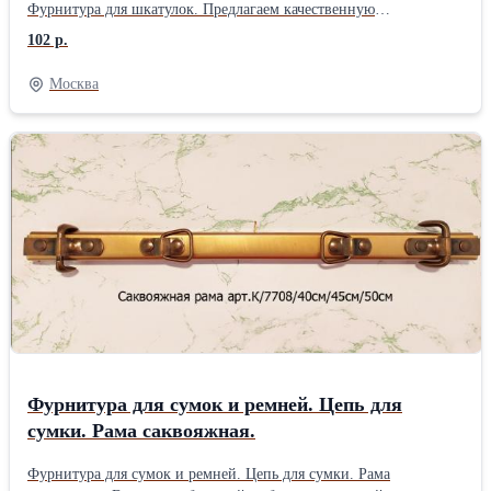
Фурнитура для шкатулок. Предлагаем качественную
металлическую фурнитуру для производства кожгалантерейных
102 р.
и текстильных изделий: карабины, цепи, винты для ремней и
каталогов, уголки, кольца сварные, разъемные и декоративные,
Москва
украшения для ремней и ошейников, замки сумочные,
портфельные, для шкатулок, пряжки декоративные и
классические, рамки, полукольца, люверсы, декоративные
цепочки, кольца-карабины, ручкодержатели, ключницы, уголки
для удостоверений и папок, полиграфические болты. Предлагаем
ручное оборудование (пресса и матрицы) для установки
люверсов, кнопок, хольнитенов. Продажа мелким оптом и в
розницу. Работаем с юридическими и физическими лицами.
Любые варианты оплаты. Доставка ТК.
Фурнитура для сумок и ремней. Цепь для
сумки. Рама саквояжная.
Фурнитура для сумок и ремней. Цепь для сумки. Рама