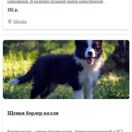
саквояжная. В наличии большой выбор качественной
металлической фурнитуры для производства аксессуаров из
102 р.
кожи и текстиля: цепочки декоративные, карабины, кольца,
украшения, замки сумочные, портфельные, для шкатулок,
Москва
пряжки декоративные и классические для одежды и джинсовых
ремней, рамки, люверсы, кольца-карабины, ручкодержатели,
ключницы. Предлагаем ручное оборудование (пресса, матрицы,
пробойники) для установки люверсов, кнопок, хольнитенов.
Большой выбор декоративной фурнитуры для сценических
костюмов. Продажа мелким оптом и в розницу. Цепи продаются
метражом. Работаем с юридическими и физическими лицами.
Любые варианты оплаты. Доставка ТК.
Щенки бордер-колли
Бордер-колли - щенки бордер-колли. Зарегистрированный в FCI