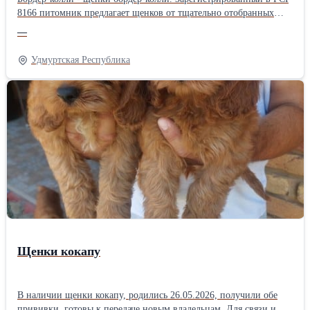
8166 питомник предлагает щенков от тщательно отобранных
родителей, прошедших генетические тесты на 273
—
инфекционных заболевания, а также другие необходимые
проверки здоровья. Наши собаки происходят из лучших
Удмуртская Республика
питомников мира: Clan-Abby, Bayshore, Nahrof, Maghera... они
отличаются высоким интеллектом, уравновешенным
темпераментом, исключительной красотой, привязанностью,
дружелюбным отношением к детям, взрослым и другим
животным. Они не лают. Подходят для содержания в качестве
домашнего питомца, для выставок, спорта или разведения.
Наши щенки предназначены только для тех, кто хочет для себя
самого лучшего. Возможна доставка по всей Европе.
Контактный телефон +38163626334, Вайбер, Вотсап
+38163626334 Гордана Ачимович Крушевац, Сербия Бордер-
колли - Щенки бордер-колли +38163626334
Щенки кокапу
В наличии щенки кокапу, родились 26.05.2026, получили обе
прививки, готовы к передаче новым владельцам. Для связи и