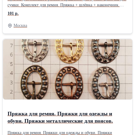
наконечник.
сумки. Комплект для ремня. Пряжка + шлёвка + наконечник.
Комплект фурнитуры для ремня. Набор Пряжка шлевка
101 р.
наконечник. Фурнитура для сумок. Фурнитура для ремней.
Пряжка шлевка наконечник. В ассортименте и всегда в наличии
Москва
большой выбор аксессуаров для ремней, одежды и обуви от
итальянских производителей. Стильные комплекты для женских
поясов в разных покрытиях; включают пряжку, шлевку и
наконечник, размеры от 10мм до 30мм, в винтажных покрытиях.
Набор Пряжка + шлёвка + наконечник для ремня 40мм в черном
никеле и старой латуни. Комплекты пряжка шлевка наконечник
для обуви 15мм, 20мм в старом серебре. Комплект для кожаного
ремня со стразами в никеле и антике. Продажа мелким оптом.
Работаем с юридическими и физическим лицами. Любые
варианты оплаты. Доставка ТК.
Пряжка для ремня. Пряжки для одежды и
обуви. Пряжки металлические для поясов.
Пряжка для ремня. Пряжки для одежды и обуви. Пряжки