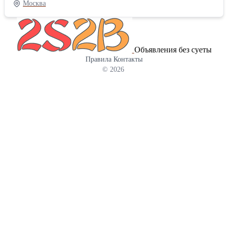
Москва
питомники не продается ) Документы кинологической
организации РКФ, стоит индивидуальное клеймо . Привит по
возрасту . Родители: Мама: оформлен Племенной Сертификат с
допуском в разведение. лиловая с белым к-ш Папа: Чемпион
Объявления без суеты
России , Юный Чемпион России, Юный Чемпион РКФ ,
Правила
Контакты
Чемпион РКФ, кандидат в ЧНКП, Племенной Сертификат. черно
© 2026
подпалый триколор к-ш. Вам понравился наш Шикарный малыш
Звоните Знакомство с щенком. Москва - Электрозаводская
Хотите Настоящего Красивого Чихуахуа Звоните .