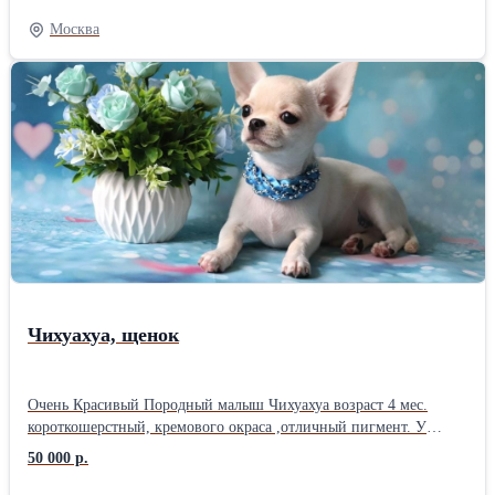
идеальный прикус , 00 в комплекте. Привит по возрасту.
Москва
документы: метрика щенка РКФ, клеймо. Будет не крупный,
маленький но крепенький, Подойдет как для выставок так и для
разведения Родители: Мама: оценка отлично , Лучшая Сука CW
, Лучший Представитель породы. шоколадная д-ш. Папа:
Чемпион России , Юный Чемпион России, Юный Чемпион РКФ
, Чемпион РКФ, кандидат в ЧНКП, Племенной Сертификат.
черно подпалый триколор к-ш.. ЗВОНИТЕ - Предпочитаю живое
общение . Быстрое получение информации без длительных
переписок. Доставки у нас нет- самовывоз ,я против перевозки
курьерами и транспортными компании . Знакомство с щенком.
Москва - Электрозаводская
Чихуахуа, щенок
Очень Красивый Породный малыш Чихуахуа возраст 4 мес.
короткошерстный, кремового окраса ,отличный пигмент. У
щенка правильный прикус, 00 в комплекте. Сладкая Мордашка .
50 000 р.
Малыш ласковый и общительный. Ровненький ладненький . Не
крупный !!! Предлагается только в Любимчики в семью ( в