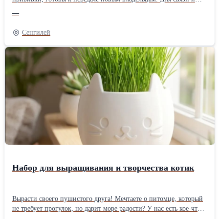
получения дополнительной информации обращайтесь по
—
телефону: Телефон: +381605531919 Деян Мы находимся в
Савино Село, Врбас, Сербия
Сенгилей
Набор для выращивания и творчества котик
Вырасти своего пушистого друга! Мечтаете о питомце, который
не требует прогулок, но дарит море радости? У нас есть кое-что
особенное! Набор для выращивания и творчества «Котик» — это