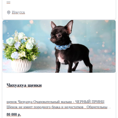
—
не просто хобби, это маленькое чудо на вашем подоконнике.
Внутри вы найдете всё необходимое, чтобы вырастить «зеленую
Иркутск
шерстку» у вашего нового друга. Творчество без границ: В
наборе есть всё для декора! Раскрасьте котика яркими красками,
добавьте детали и создайте уникальный элемент интерьера,
который будет радовать глаз каждый день. Это идеальный
подарок для: Творческих натур; Детей, которые любят
эксперименты; Всех, кто хочет добавить уюта в свой дом.
Попробуйте себя в роли садовода и художника одновременно!
Заказывайте своего котика
Чихуахуа щенки
щенок Чихуахуа Очаровательный малыш - ЧЕРНЫЙ ПРИНЦ
Щенок не имеет породного брака и недостатков . Общительный
игривый . Очень Короткая мордочка ( смотрите фото ) Ушки
80 000 р.
стоят , голова яблочком . Компактный корпус !!! У щенка