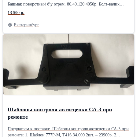
Башмак поворотный б\у отрем. 80.40.120 4050р. Болт-валик
башмака 3935Н 575р. Втулка цапфы траверсы 168.40.185, 415р.
13 500 р.
Клапан унитаза 9690-Н,9739-Н 2000 р. Кран водоразборный
19.054.0800.000, 650р. Крепление кольца и крышки унитаза 23-
Екатеринбург
220.87-00 500р. Кольцо и крышка унитаза 23-220.87-00 2000р.
Муфта соединительная резиновая 2.45.75.08 195р. Мылница
2.45.00.26 455р. Насос ручной Р0,8/30 19700 р. Оттягивающий
болт 3936Н 365р. Подвеска башмака б\у отрем. 80.40.101 1350р.
Пружина фиксатора тормозного башмака 2.45.00.26, 3937Н 185р
Розетка низковольтного штепсельного соединения
(низковольтные пинчи)165 р. Унитаз вагонный купейный
13500р. Хомут-скоба концевого крана 450р. Хомут-скоба
запасного резервуара 850 р. E-mail: zm11@mail.ru Вэб-сайт:
https://www.ooovss.ru/vagonzap Тел.\факс: (343)2478483
Шаблоны контроля автосцепки СА-3 при
ремонте
Предлагаем к поставке. Шаблоны контроля автосцепки СА-3 при
ремонте: 1. Шаблон 777Р-М, Т416.34.000 2шт. – 23900р. 2.