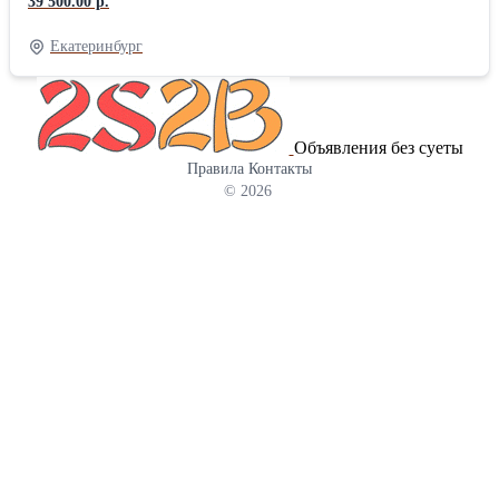
39 500.00 р.
Аппарат ПМКП110 42500р. 5. Аппарат РТ120 освид. 45500р. 6.
Балочка центрирующая 106.00.011 1850р 7. Болт
Екатеринбург
поддерживающий 106.00.006 265р 8. Замкодержатель 1970р 9.
Замок 3500 р. 10. Клин тягового хомута 2370р 11. Кронштейн
106.00.008 750 р 12. Кронштейн 106.00.009 870р. 13.
Планка106.00.004 (005) 15 р 14. Плита упорная 7450р. 15.
Объявления без суеты
Подвеска маятниковая 950р. 16. Подъемник замка 445р 17. Рычаг
Правила
Контакты
расцепной 2380р 18. Тяговый хомут б\у освид. 23200р 19.
© 2026
Тяговый хомут нов. 49600р 20. Цепочка расцепного рычага 485р
21. Шпилька стопорная 106.00.007 (015) 15р E-mail:
zm11@mail.ru Веб-сайт: https://www.ooovss.ru/vagonzap Тел.\факс:
(343) 247-84-83