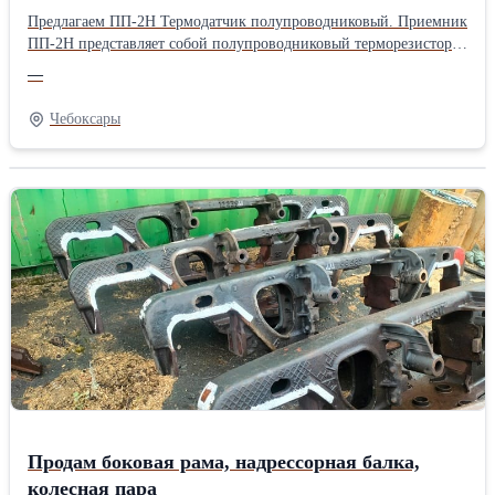
Предлагаем ПП-2Н Термодатчик полупроводниковый. Приемник
ПП-2Н представляет собой полупроводниковый терморезистор с
линеаризированной характеристикой и предназначен для
—
дистанционного измерения температуры воды, масла или
антифриза в системах охлаждения тепловозов и других
Чебоксары
энергетических установок. Стоимость, наличие товара по
запросу.
Продам боковая рама, надрессорная балка,
колесная пара