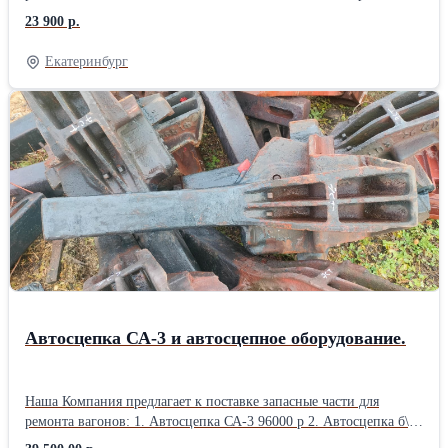
Шаблон 780Р-М, Т416.35.000 3шт.– 33000р. 3. Шаблон 816Р,
23 900 р.
Т416.12.000 1 шт.– 29600р. 4. Шаблон 834Р, Т416.14.000 2шт.–
35400р. 5. Шаблон 938Р, Т416.13.000 1шт.– 9100р. 6. Шаблон
Екатеринбург
800Р, Т416.22.000 2шт.– 59000р. 7. Шаблон 847Р, Т416.23.000
1шт.- 83000р 8. Шаблон 826Р, Т416.19.000 1 шт.- 74300р 9.
Шаблон 797Р, Т416.00.009 1шт.- 11500р. E-mail: zm11@mail.ru
Вэб-сайт: https://www.ooovss.ru/vagonzap Тел.\факс: (343)2478483
Автосцепка СА-3 и автосцепное оборудование.
Наша Компания предлагает к поставке запасные части для
ремонта вагонов: 1. Автосцепка СА-3 96000 р 2. Автосцепка б\у
освид. 39500р. 3. Аппарат поглощающий Ш2В-90 34520 р 4.