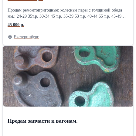
Продам ремонтопригодные: колесные пары с толщиной обода
мм.: 24-29 35т.р. 30-34 45 т.р. 35-39 53 т.р. 40-44 65 т.р. 45-49
84т.р. 50-54 100т.р. 55-59 115т.р. 60-64 130т.р. 65-69 150т.р. 70+
45 000 р.
165т.р СОНК 275т.р. боковую раму -2020-24гг. 98.р. -2010-19гг
79т.р. -2005-09гг 71т.р. -2000-04гг 63т.р. -1997-99гг 45т.р.
Екатеринбург
надрессорные балки -2020-24гг. 95т.р. -2010-18гг. 79т.р. -2005-
09гг 67т.р. -2000-04гг. 61т.р. -1997-99гг. 45т.р. E-mail:
zm11@mail.ru Веб-сайт: https://www.ooovss.ru/vagonzap Тел./факс:
(343) 2478483
Продам запчасти к вагонам.