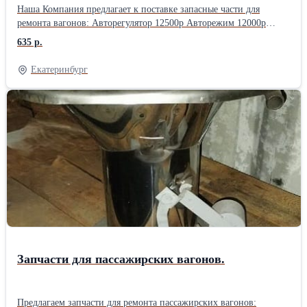
Наша Компания предлагает к поставке запасные части для
ремонта вагонов: Авторегулятор 12500р Авторежим 12000р
Балочка авторежима 2500р Башмак горочный 8739.00сб 2450р.
635 р.
Борта платформы, комплект 10 шт. 163000р. Бирка роликовой
буксы 15 р Болт колпака скользуна 165р Валик подвески
Екатеринбург
башмака 425р Закидка люка полувагона 1075р Клин Ханина
2275р Колодка гребневая тип М 2195р Колодка композиционная
975р Колпак скользуна 1150р. Кольцо уплотнительное КУ 11р
Кран концевой 4314 3750р Кран разобщительный 4300 2250р
Кран 4302 2850р. Наконечник триангеля 370р Планка
неподвижная М1698.02.001 565р Подвеска 750р Предохранитель
4384 165р. Прокладка подпятника М1698.01.005 585р Прокладка
сменная М1698.03.100 565р Рабочая камера 295 25500р. Резино-
метал. элемент 100.41.010 155р Рукав тормозной Р-17 2550р
Рукав Р36 15-17гг. новый 350р. Сектор 635р Уплотнитель
крепительной крышки 100.10.006, 11441Н,35063-Н 23р Чека
145р Шкворень вагонный 1080р E-mail: zm11@mail.ru Веб-сайт:
https://www.ooovss.ru/vagonzap Тел.факс: (343) 247-84-83
Запчасти для пассажирских вагонов.
Предлагаем запчасти для ремонта пассажирских вагонов: