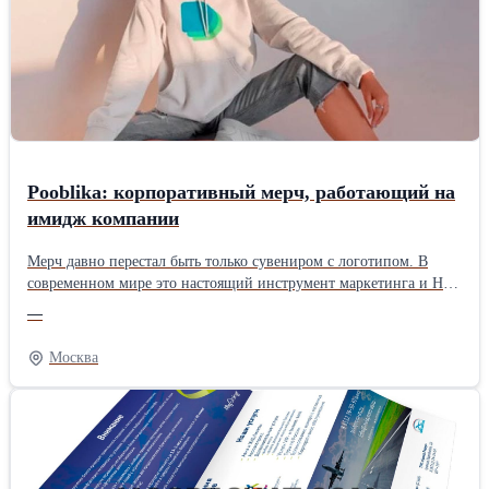
Pooblika: корпоративный мерч, работающий на
имидж компании
Мерч давно перестал быть только сувениром с логотипом. В
современном мире это настоящий инструмент маркетинга и HR,
который помогает формировать эмоциональную связь с
—
персоналом и партнерами, наращивать узнаваемость компании и
развивать корпоративную культуру. Pooblika уже 10 лет
Москва
превращает мерч в важнейший актив бизнеса – от идеи и
дизайна до изготовления и доставки заказчику. Для
эффективного развития бизнеса и наращивания доверия со
стороны клиентов и деловых партнеров компания предлагает
брендированная одежда Москва и другую продукцию
исключительного качества. Что создает Pooblika Pooblika