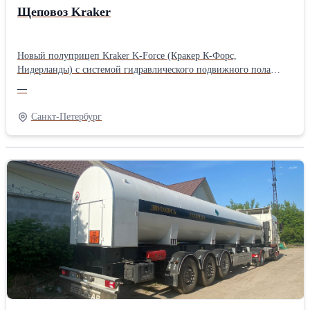
Щеповоз Kraker
Новый полуприцеп Kraker K-Force (Кракер К-Форс,
Нидерланды) с системой гидравлического подвижного пола
Cargo Floor / Карго Флор (щеповоз) от ведущего мирового
—
производителя данного типа полуприцепов компании Kraker
Trailers (Нидерланды). Данный полуприцеп особенно
Санкт-Петербург
эффективен для перевозки: - зерновых, бобовых, солода, силоса,
навоза, торфа, компоста, комбикормов, овощей, жмыха, лузги
подсолнечника, щепы, опилок, стружки, мусора, отходов ТБО,
металлолома и пр. Можно перевозить паллеты, сборные грузы,
биг-бэги и пр.
==================================================
Центр Прицепной Техники - официальный представитель и
сервисный центр Kraker Trailers в
РФ =================================================
-объём: 92 м3, - самая крепкая конструкция пола в классе - 41
поперечная траверса - низкий собственный вес полуприцепа от
7450 кг, - оси SAF INTRA CD/дисковые тормоза - корзина для
запасного колеса, - запасное колесо, - подвижный пол системы
„Cargo Floor“ толщиной 6 мм/8/10 мм - 4 специальных запора из