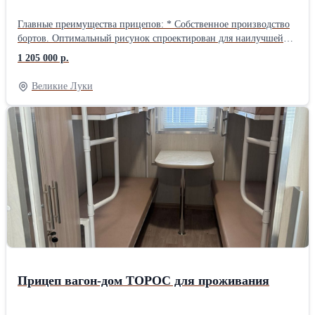
Главные преимущества прицепов: * Собственное производство
бортов. Оптимальный рисунок спроектирован для наилучшей
износостойкости от постоянных боковых нагрузок,
1 205 000 р.
позволяющим переносить двукратное напряжение от давления
груза по бокам. * Покраска: полиуретановое покрытие,
Великие Луки
содержащее цинк-фосфатный пигмент, обеспечивающий
долговечность и антикоррозийную стойкость. * Применение в
раме прочной стали. * Единая усиленная рама, с шаровой
системой опрокидывания (невозможность поломки). *
Использование импортных осей с усиленными тормозными
дисками. * Использование импортных гидроцилиндров и
поворотных кругов.
Прицеп вагон-дом ТОРОС для проживания