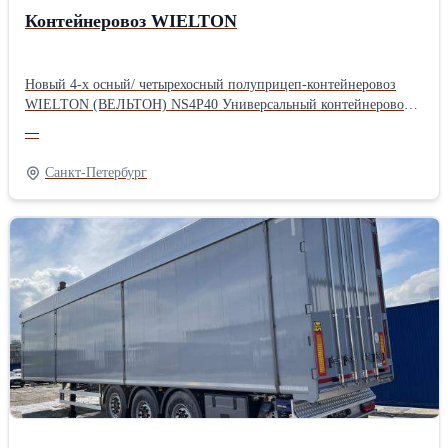
Контейнеровоз WIELTON
Новый 4-х осный/ четырехосный полуприцеп-контейнеровоз
WIELTON (ВЕЛЬТОН) NS4P40 Универсальный контейнеровоз
Новый заводская гарантия: 24 месяца без лимита пробега
—
================================ Центр Прицепной
Техники - официальный дилер WIELTON c 2011 года!
Санкт-Петербург
================================ - рама из
высококачественной шведской стали - оси SAF INTRA/дисковые
тормоза 4 х 9000 кг, -пневмоподвеска/ подъемная 1 и 4-я оси,
-подходит для перевозки контейнеров: 2 x 20 ISO, 20 ISO центр,
40 ISO, 40 HC - площадка в задней части полуприцепа - полная
масса 47 000 кг / нагрузка на ССУ - 15 000 кг - низкий
собственный вес 5800 кг
================================ Стоимость
полуприцепа составляет 32 000 евро (вкл НДС). Оплата в
рублях по курсу ЦБ РФ на день платежа. Точную стоимость и
наличие полуприцепа на складе пожалуйста уточняйте в отделе
продаж!Производитель: Wielton Грузоподъемность, т: 51000
Владельцев по ПТС: Нет Состояние: Новое Растаможен: Да
Количество осей: Трехосные