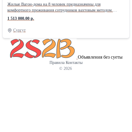
Жилые Вагон-дома на 8 человек предназначены для
комфортного проживания сотрудников вахтовым методом.
Технология укладки слоев утеплителя обеспечивает комфортные
1 513 000.00 р.
условия для проживания в суровом климате (от -60 ⁰С до +40
⁰С). Также наши вагоны отличаются высокой надежностью
Сургут
благодаря прочной металлоконструкции, которая рассчитана на
кручения и изгибы при езде в условиях бездорожья. Вход в
вагон-дом через обогреваемый тамбур с вешалкой для верхней
одежды и полкой обуви. Далее идет общее помещение, где
Объявления без суеты
имеется: мойка, полка для умывальных принадлежностей, 4
Правила
Контакты
стула, обеденный стол. Здесь сотрудники вашей компании могут
© 2026
хранить и готовить еду, обсудить рабочие нюансы и поработать
за ноутбуком. После общего помещения по разные стороны
располагаются 2 идентичные спальные комнаты, рассчитанные
на 4х человек с 2-мя двухъярусными кроватями, так же
присутствуют шкафы, индивидуальные полки, консольный стол.
В качестве межкомнатных дверей установлены двери-купе для
более рационального использования пространства помещения.
Каждое из помещений оснащено осветительными приборами,
небольшими окнами и системой вентиляции. Мы производим
вагоны-дома на шасси, санях, раме. Прицеп вагон-дом «ТОРОС»
сертифицирован, выдается выписка из электронного паспорта