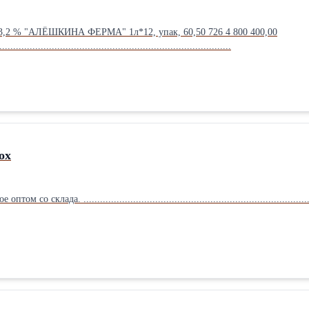
. 3,2 % "АЛЁШКИНА ФЕРМА" 1л*12, упак, 60,50 726 4 800 400,00
....................................................................................
ох
склада. .........................................................................................