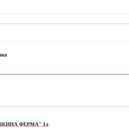
чка
............................................................................................................
Молоко 3,2 % "АЛЁШКИНА ФЕРМА" 1л