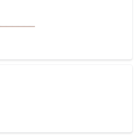
......................