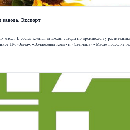
 завода. Экспорт
 масел. В состав компании входят заводы по производству растительных
доставки, фасовки, и