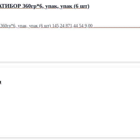
ТИБОР 360гр*6, упак, упак (6 шт)
 упак, упак (6 шт) 145,24 871,44 54 9,00 ............................................
л