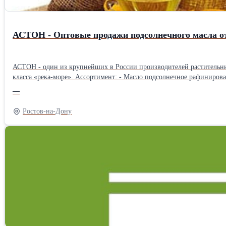
АСТОН - Оптовые продажи подсолнечного масла от
АСТОН - один из крупнейших в России производителей растительных
класса «река-море». Ассортимент: - Масло подсолнечное рафинированное ТМ «Затея», «Волшебный Край» и «Светлица» - Масло подсолнечное высокоолеиновое ТМ «Астон» - Рафинированное и
нерафинированное масло наливом (авто-, ж/д цистерны, flexitank 22 тонны) География поставок: Россия, СНГ, КНР, Вьетнам, Афганистан и др. Цены зависят от объема закупки, условий 
—
других условий. Доставляем авто-, жд- и морским транспортом на условиях EXW, FCA, DAP, CIP, FOB, CIF. Продукция соответствует ГОСТ 1129-2013, требованиям ХАССП, стандартам ISO и иным
международным нормативам. Сотрудничаем с агентами!
Ростов-на-Дону