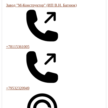
Завод "М-Конструктор" (ИП В.Н. Багнюк)
+78115361005
+79532320949