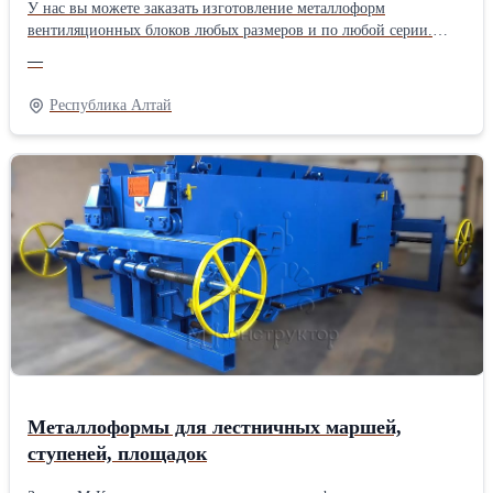
У нас вы можете заказать изготовление металлоформ
вентиляционных блоков любых размеров и по любой серии.
Также мы можем изготовить формы для нестандартных
—
вентблоков по вашим размерам. Формы для вентиляционных
блоков должны отличаться точностью соблюдения
Республика Алтай
геометрических параметров. Заказав формы у нас, вы можете
быть спокойны за качество получаемых в них изделий. Формы
оборудуются откидными бортами, которые позволяют с
легкостью вытаскивать готовые вентблоки, не повреждая их. По
желанию заказчика формы могут быть оснащены паровыми
рубашками и быть переналаживаемыми на меньшие длины
вентблоков. Доставка продукции осуществляется
автомобильным, железнодорожным или морским транспортом
по договорённости с заказчиком. Рассчитать стоимость заказа вы
можете, обратившись к нашим специалистам по телефонам: +7
(81153) 6-10-05; +7 (953) 232-09-49 и по электронному адресу
info@m-konstruktor.ru или tender@m-konstruktor.ru
Металлоформы для лестничных маршей,
ступеней, площадок