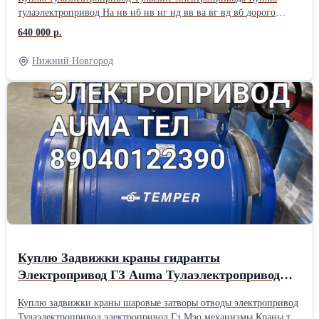
тулаэлектропривод На нв нб нв нг нд вв ва вг вд вб дорого
Звоните тел 89040122390 алексей Куплю тулаэлектропривод На
640 000 р.
нв нб нв нг нд вв ва вг вд вб дорого Звоните тел 89040122390
алексей
Нижний Новгород
Куплю Задвижки краны гидранты
Электропривод ГЗ Auma Тулаэлектропривод
электропривод
Куплю задвижки краны шаровые затворы отводы электропривод
Тулаэлектропривод электропривод Гз Мэо механизмы Краны тел