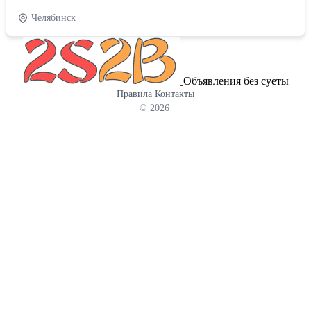
базовой комплектации установка оснащена дополнительными
Челябинск
элементами, такими как ветрогенератор, солнечные панели и
аккумуляторные батареи, обеспечивающие автономное питание
осветительных приборов и бесшумную работу установки.
Данная установка характеризуется экономичностью в
Объявления без суеты
использовании дизельного топлива. Генератор Тип: дизельный
Правила
Контакты
Номинальная мощность: 6 кВт Номинальное напряжение: 230 В,
© 2026
частота: 50 Гц Тип охлаждения: жидкостное Объём топливного
бака: 130 литров Система освещения Источник света:
светодиодные прожекторы Мощность одного прожектора: 100 Вт
Количество прожекторов: 4 шт. Мачта Тип: выдвижная
механическая Высота мачты: 6 метров Механизм подъёма:
ручная лебёдка с автоматическим тормозом Материал
изготовления мачты: алюминиевый сплав АД31 Страховочные
растяжки: стальные Аккумуляторные батареи Тип: Vektor GEL 12
200 Количество: 4 шт. Общая ёмкость: 800 Ач Солнечные панели
Тип: монокристаллические двусторонние Мощность одной
панели: 300 Вт Количество: 2 шт. Ветрогенератор Модель: Yashel
Мощность: 500 Вт, напряжение: 24 В Количество: 1 шт. Прицеп
Тип защитного кожуха: капотного типа с защитой от осадков
Натяжные тросы: стальные Тягово-сцепное устройство:
стандартное Тип шасси: одноосный прицеп Стабилизаторы