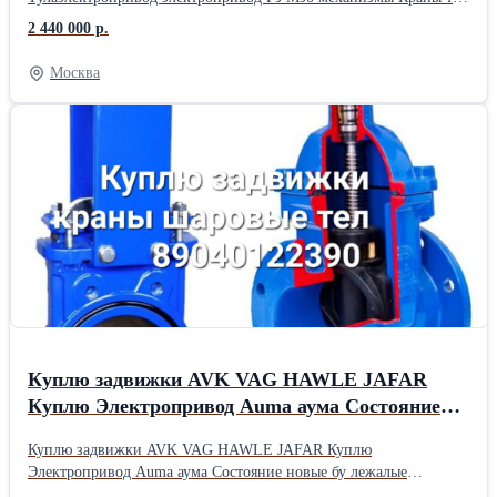
89040122390 Куплю задвижки AVK VAG HAWLE JAFAR Куплю
2 440 000 р.
Электропривод Auma аума Состояние новые бу лежалые
Работаем по всей России Тел 89040122390 алексей
Москва
Куплю задвижки AVK VAG HAWLE JAFAR
Куплю Электропривод Auma аума Состояние
новые бу лежалые Работаем по всей России Тел
Куплю задвижки AVK VAG HAWLE JAFAR Куплю
89040122390 алексей
Электропривод Auma аума Состояние новые бу лежалые
Работаем по всей России Тел 89040122390 алексей Куплю