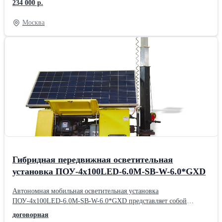
234 000 р.
задвижки Hawle VAG VGA Talis Auma дорого тел 89040122390
Москва
Гибридная передвижная осветительная
установка ПОУ-4х100LED-6.0M-SB-W-6.0*GXD
Автономная мобильная осветительная установка
ПОУ-4х100LED-6.0M-SB-W-6.0*GXD представляет собой
телескопическую мачту с установленными светодиодными
договорная
светильниками и генератором на автомобильном прицепе. В