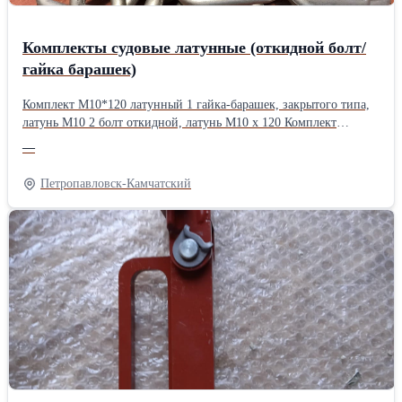
Комплекты судовые латунные (откидной болт/
гайка барашек)
Комплект М10*120 латунный 1 гайка-барашек, закрытого типа,
латунь М10 2 болт откидной, латунь М10 х 120 Комплект
М12*80 латунный 1 гайка-барашек, закрытого типа, латунь М12
—
2 болт откидной, латунь М12 х 85 Комплект М14*100 латунный
1 гайка-барашек, закрытого типа, латунь М14 2 болт откидной,
Петропавловск-Камчатский
латунь М14 х 100 Комплект М16*95 латунный 1 гайка-барашек,
закрытого типа, латунь М16 2 болт откидной, латунь М16 х 110
Комплект М16*120 латунный 1 гайка-барашек, закрытого типа,
латунь М16 2 болт откидной, латунь М16х 120 гайки и болты
можно приобрести по отдельности доставка любой ТК в
регионы.