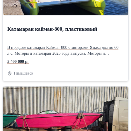
Катамаран кайман-800, пластиковый
В продаже катамаран Кайман-800 с моторами Ямаха два по 60
л.с. Моторы и катамаран 2025 года выпуска. Моторы и
катамаран отработали 60 дней. Продажа в связи с покупкой в
5 400 000 р.
другой комплектации. Длина катамарана; 7,9метра Ширина
катамарана 4,5 метра Высота 1,3 м. Вес катамарана от 1850 кг.
Тимашевск
Грузоподъёмность 3000кг. Вместимость 12-20 человек Мощность
мотора от и до 25-115 Материал корпуса пластик Рекомендуемая
мощность двигателя 2*30 Высота транца под мотор. Осадка 0,2
м. Мин. глубина для выхода на глиссирование 0,4метра
Водоизмещение 3,15тонн Максимальная высота волны 1,2 м.
Надводный борт 0,8 м. Комплектация Катамарана что на видео;
-Баллон левый, -баллон правый, -соединительные мосты
-соединительная труба жёсткости, - колеровка в желтый цвет,
-покрытие дна не обрастающим составом, -пост управления,
-люк в посту управления, -панель выключателей, -ходовые огни,