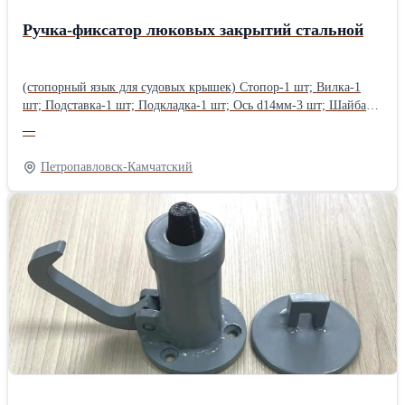
Ручка-фиксатор люковых закрытий стальной
(стопорный язык для судовых крышек) Стопор-1 шт; Вилка-1
шт; Подставка-1 шт; Подкладка-1 шт; Ось d14мм-3 шт; Шайба
ШЕЗ d14мм -6 шт.; Шайба фторопластовая-4 шт.
—
Петропавловск-Камчатский