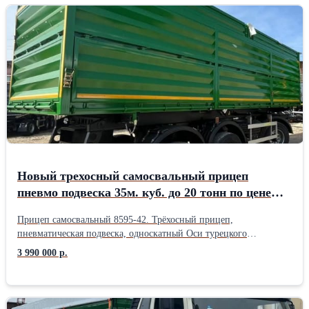
Новый трехосный самосвальный прицеп
пневмо подвеска 35м. куб. до 20 тонн по цене
завода!
Прицеп самосвальный 8595-42. Трёхосный прицеп,
пневматическая подвеска, односкатный Оси турецкого
производства, Ceylan Шины 385/65R22.5 Объём 35 куб.м. кузов
3 990 000 р.
7200х2450х2000. г/п 19 900 кг