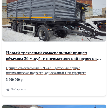
Новый трехосный самосвальный прицеп
объемом 30 м.куб. с пневматической подвеской
до 20т. по цене завода!
Прицеп самосвальный 8595-42. Трёхосный прицеп,
пневматическая подвеска, односкатный Оси турецкого
производства, Ceylan Шины 385/65R22.5 Объём 30 куб.м. г/п 19
3 900 000 р.
900 кг
Хабаровск