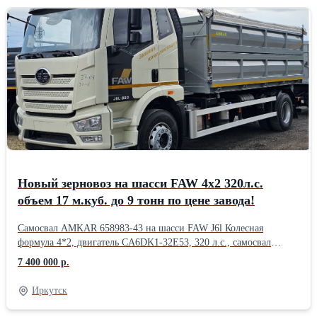
Новый зерновоз на шасси FAW 4x2 320л.с.
объем 17 м.куб. до 9 тонн по цене завода!
Самосвал AMKAR 658983-43 на шасси FAW J6l Колесная
формула 4*2, двигатель CA6DK1-32E53, 320 л.с., самосвал
категории N3 Платформа 5000x2360x1410 мм. Объём 17 куб.м.
7 400 000 р.
Полная масса 17 800, г/п 9 050 3-х сторонняя разгрузка.
Иркутск