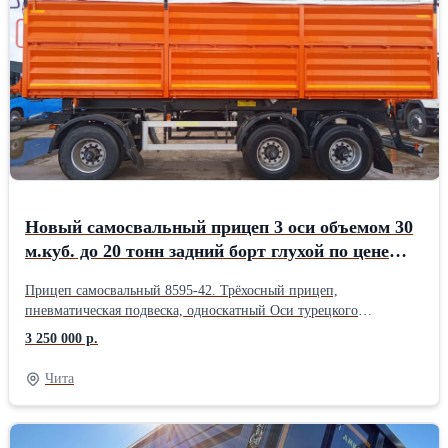
Новый самосвальный прицеп 3 оси объемом 30
м.куб. до 20 тонн задний борт глухой по цене
завода!
Прицеп самосвальный 8595-42. Трёхосный прицеп,
пневматическая подвеска, односкатный Оси турецкого
производства, Ceylan Шины 385/65R22.5 Объём 30 куб.м. г/п 20
3 250 000 р.
000 кг. Задний борт глухой
Чита