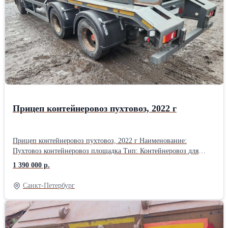
Прицеп контейнеровоз пухтовоз, 2022 г
Прицеп контейнеровоз пухтовоз, 2022 г Наименование:
Пухтовоз контейнеровоз площадка Тип: Контейнеровоз для
перевозки сменных кузовов Вид: Универсальный грузовой
1 390 000 р.
прицеп бункеровоз Марка / модель: Строймаш-Сервис 899030
Год выпуска: 2021 (эксплуатация с 2022 г) Пробег: 200000 км
Санкт-Петербург
Технические характеристики Stroymash-Service Разрешенная
макс. масса: 30000 кг Эксплуатационная масса (вес): 5000 кг Тип
подвески: Пневматическая Количество осей: 3 Остаточный
ресурс резины: 4 покрышки новые, остальные 60 - 65%