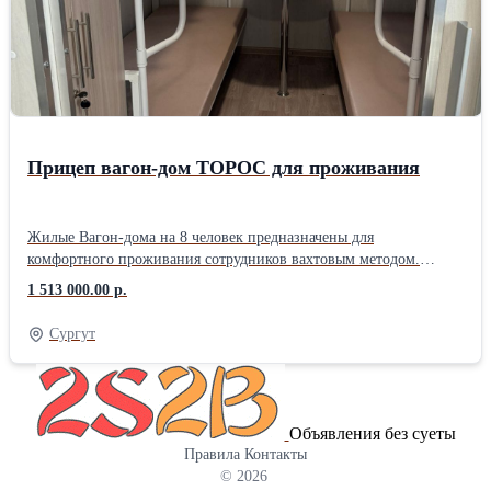
поворотных кругов.
Прицеп вагон-дом ТОРОС для проживания
Жилые Вагон-дома на 8 человек предназначены для
комфортного проживания сотрудников вахтовым методом.
Технология укладки слоев утеплителя обеспечивает комфортные
1 513 000.00 р.
условия для проживания в суровом климате (от -60 ⁰С до +40
⁰С). Также наши вагоны отличаются высокой надежностью
Сургут
благодаря прочной металлоконструкции, которая рассчитана на
кручения и изгибы при езде в условиях бездорожья. Вход в
вагон-дом через обогреваемый тамбур с вешалкой для верхней
одежды и полкой обуви. Далее идет общее помещение, где
Объявления без суеты
имеется: мойка, полка для умывальных принадлежностей, 4
Правила
Контакты
стула, обеденный стол. Здесь сотрудники вашей компании могут
© 2026
хранить и готовить еду, обсудить рабочие нюансы и поработать