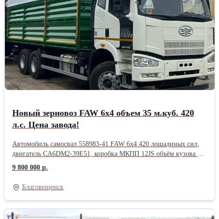
Новый зерновоз FAW 6x4 объем 35 м.куб. 420
л.с. Цена завода!
Автомобиль самосвал 558983-41 FAW 6х4 420 лошадиных сил,
двигатель CA6DМ2-39E51, коробка МКПП 12JS объём кузова 35
куб.м. кузов 7200х2450х2000. Снаряжённая масса 13 350, г/п 21
9 800 000 р.
750
Благовещенск