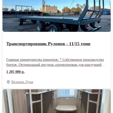
Транспортировщик Рулонов - 11/15 тонн
Главные преимущества прицепов: * Собственное производство
бортов. Оптимальный рисунок спроектирован для наилучшей
износостойкости от постоянных боковых нагрузок,
1 205 000 р.
позволяющим переносить двукратное напряжение от давления
груза по бокам. * Покраска: полиуретановое покрытие,
Великие Луки
содержащее цинк-фосфатный пигмент, обеспечивающий
долговечность и антикоррозийную стойкость. * Применение в
раме прочной стали. * Единая усиленная рама, с шаровой
системой опрокидывания (невозможность поломки). *
Использование импортных осей с усиленными тормозными
дисками. * Использование импортных гидроцилиндров и