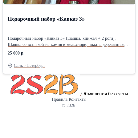
Подарочный набор «Кавказ 3»
Подарочный набор «Кавказ 3» (шашка, кинжал + 2 рога).
Шашка со вставкой из камня в мельхиоре, ножны деревянные,
обтянутые кожей и кинжал кавказский, вставка с камнем в
25 000 р.
мельхиоре. Детали украшений выполнены из мельхиора. Футляр
деревянный, с укладкой из красного бархата, крышка из
Санкт-Петербург
прозрачного стекла. Рога сувенирные КРС.
Объявления без суеты
Правила
Контакты
© 2026