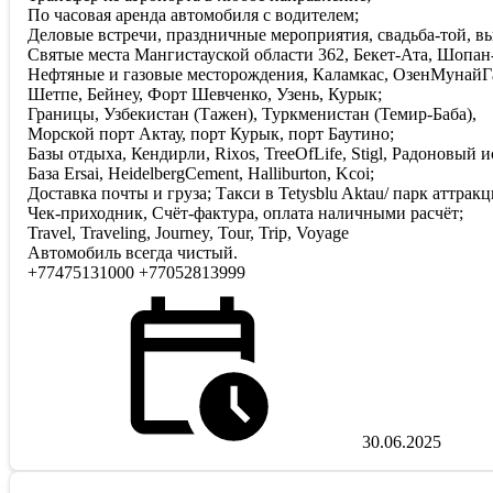
По часовая аренда автомобиля с водителем;
Деловые встречи, праздничные мероприятия, свадьба-той, в
Святые места Мангистауской области 362, Бекет-Ата, Шопан
Нефтяные и газовые месторождения, Каламкас, ОзенМунайГ
Шетпе, Бейнеу, Форт Шевченко, Узень, Курык;
Границы, Узбекистан (Тажен), Туркменистан (Темир-Баба),
Морской порт Актау, порт Курык, порт Баутино;
Базы отдыха, Кендирли, Rixos, TreeOfLife, Stigl, Радоновый
База Ersai, HeidelbergCement, Halliburton, Kcoi;
Доставка почты и груза; Такси в Tetysblu Aktau/ парк аттрак
Чек-приходник, Счёт-фактура, оплата наличными расчёт;
Travel, Traveling, Journey, Tour, Trip, Voyage
Автомобиль всегда чистый.
+77475131000 +77052813999
30.06.2025