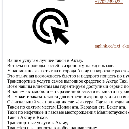
+77052390222
taplink.cc/taxi_akt
Вашим услугам лучшее такси в Актау.
Встреча и проводы гостей в аэропорту, на жд вокзале.
У нас можно заказать такси города Актау на короткие рассто
Это отличная возможность быстро и недорого попасть по нуж
Транспортные услуги самое выгодное средство в Актау. Taxi в
Всем нашим клиентам мы гарантируем доступный сервис по
В нашем автомобили есть различной вместительности и уров
Вы можете заказать такси для встречи в аэропорту или на вок
С фискальный чек приходник счет-фактура. Сделав предвари
Tакси по святым местам Шопан ата, Караман ата, Бекет ата.
Тахи по нефтяные и газовые месторождения Мангистауской 
Такси Актау в Rixos.
Транспортные услуги г. Актау;
Трансфер из аэропорта в любое направление;