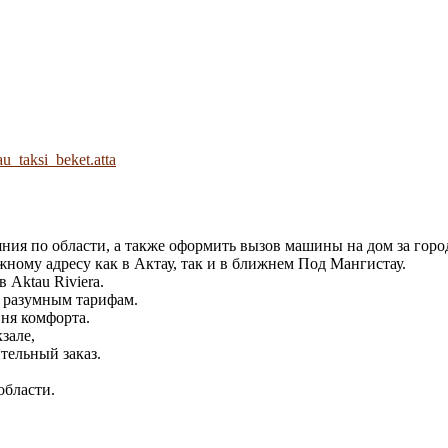
au_taksi_beket.atta
яния по области, а также оформить вызов машины на дом за горо
ному адресу как в Актау, так и в ближнем Под Мангистау.
 Aktau Riviera.
 разумным тарифам.
ня комфорта.
зале,
тельный заказ.
области.