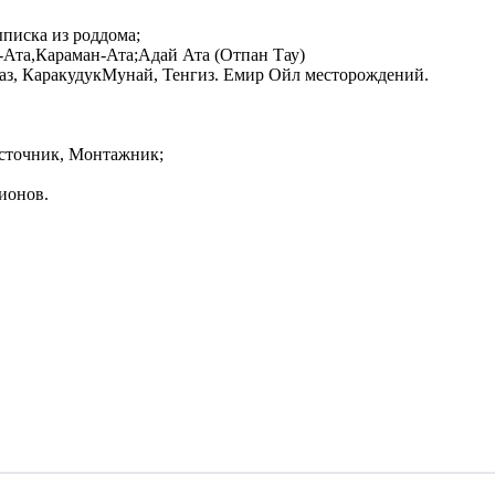
ыписка из роддома;
-Ата,Караман-Ата;Адай Ата (Отпан Тау)
аз, КаракудукМунай, Тенгиз. Емир Ойл месторождений.
 источник, Монтажник;
ционов.