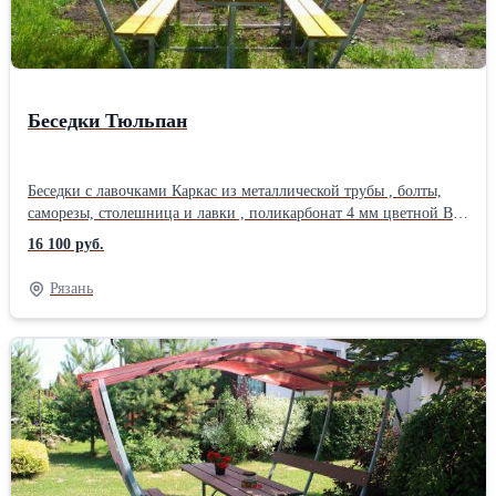
Беседки Тюльпан
Беседки с лавочками Каркас из металлической трубы , болты,
саморезы, столешница и лавки , поликарбонат 4 мм цветной В
комплект изделий входит вся необходимая фурнитура (упакована
16 100 руб.
в картонную коробку). Просверлины все отверстия для
крепления поликарбоната. Каркас компактно связан и упакован
Рязань
в стрейч - пленку. Размер, м (д × ш × в) 1,9 х 1,73 х 2,0.
Работаем без выходных и праздников. Звоните с 9 до 18 ч.
Доставка бесплатная по областиМатериал каркаса, ножек:
Металл Материал сиденья, спинки: Дерево (массив)