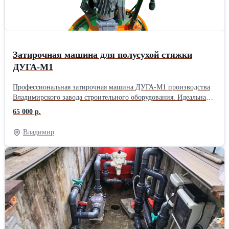
Затирочная машина для полусухой стяжки
ДУГА-М1
Профессиональная затирочная машина ДУГА-М1 производства
Владимирского завода строительного оборудования. Идеальна
для полусухой стяжки, вес с диском всего 40кг! Складная рама,
65 000 р.
регулировка стойки по росту оператора, надёжный пусковой
механизм (путевой выключатель, а не кнопка) с плавным
Владимир
пуском. Профессиональный дорогой электродвигатель и соосный
редуктор (не дешёвый червячный), мощный прожектор 70Вт,
диски в наличии. Питание 220в, 1,1кВт. Производство более 11
лет для торговых сетей под разными брендами. Затирочные
машины такого уровня стоят от 100т.р. В комплекте паспорт,
гарантийный талон, фанерный ящик для перевозки. Модель
ДУГА - М1 Привод - Электрический, 220В Назначение - Для
полусухой стяжки Масса, кг - 40 Потребляемая мощность, кВт -
1,1 Диаметр обрабатываемой поверхности, мм - 610 Диск - D600