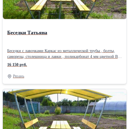
Беседки Татьяна
Беседки с лавочками Каркас из металлической трубы , болты,
саморезы, столешница и лавки , поликарбонат 4 мм цветной В
комплект изделий входит вся необходимая фурнитура (упакована
16 150 руб.
в картонную коробку). Просверлины все отверстия для
крепления поликарбоната. Каркас компактно связан и упакован
Рязань
в стрейч - пленку. Размер, м (д × ш × в) 1,9 х 1,73 х 2,0.
Работаем без выходных и праздников. Звоните с 9 до 18 ч.
Доставка бесплатная по областиМатериал каркаса, ножек:
Металл Материал сиденья, спинки: Дерево (массив)