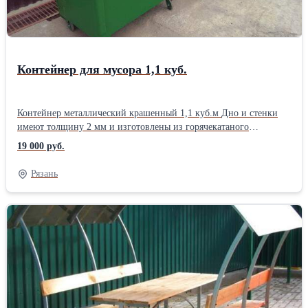
Контейнер для мусора 1,1 куб.
Контейнер металлический крашенный 1,1 куб.м Дно и стенки
имеют толщину 2 мм и изготовлены из горячекатаного
стального листа, толщина крышки 2 мм. В верхней части
19 000 руб.
корпуса контейнер имеет обрамление из уголка 40х40мм. Колеса
мусорного контейнера поворотные, обрезиненные и имеют
Рязань
диаметр 165 мм. Габариты 1180х1320х800 мм. Доставка
бесплатная по всей областиТип: Контейнер для мусора
Материал: Металл окрашенный