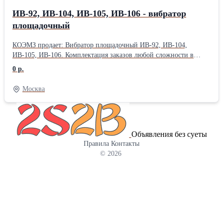
ИВ-92, ИВ-104, ИВ-105, ИВ-106 - вибратор
площадочный
КОЭМЗ продает: Вибратор площадочный ИВ-92, ИВ-104,
ИВ-105, ИВ-106. Комплектация заказов любой сложности в
кратчайшие сроки. Большой ассортимент товара на складах и
0 р.
постоянное его обновление. Иногородним клиентам возможна
отправка товаров в Регионы почтой, курьерскими службами и
Москва
транспортными компаниями! Вы делаете заказ — мы делаем все
остальное! Подробности по телефону или на сайте:
Объявления без суеты
Правила
Контакты
© 2026