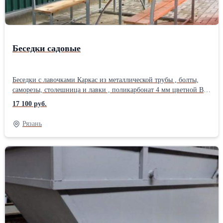
Беседки садовые
Беседки с лавочками Каркас из металлической трубы , болты,
саморезы, столешница и лавки , поликарбонат 4 мм цветной В
комплект изделий входит вся необходимая фурнитура (упакована
17 100 руб.
в картонную коробку). Просверлины все отверстия для
крепления поликарбоната. Каркас компактно связан и упакован
Рязань
в стрейч - пленку. Размер, м (д × ш × в) 1,9 х 1,73 х 2,0.
Работаем без выходных и праздников. Звоните с 9 до 18 ч.
Доставка бесплатная по областиНазначение: Садовая Вид:
Павильон Тип: Каркасная беседка Материал: Металл