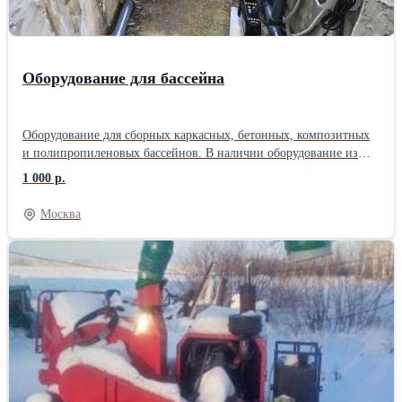
(605)мм Тип крепления диска - 4 шпильки Прожектор - 70 Вт
Упаковка - Фанерно-деревянный ящик Габариты в упаковке -
69х64х58см
Оборудование для бассейна
Оборудование для сборных каркасных, бетонных, композитных
и полипропиленовых бассейнов. В наличии оборудование из
пластика и нержавеющей стали марки AISI304 и AISI316 от
1 000 р.
производителей Aquaviva, Emaux, Kripsol, Poolmagic, Hayward,
Elecro, Pahlen, Fairland и многие др.: - Морозоустойчивые
Москва
бассейны - Системы фильтрации (фильтры, насосы) - Чашковые
пакеты (внутренний лайнер) - Закладные элементы (скиммер,
форсунка, донный слив, переливные решетки) - Пылесосы
(роботы, полуавтоматические и ручные) - Пленка ПВХ
(однотонная, с рисунком, текстурная и 3D) - Лестницы для
бассейна и поручни - Оборудование для подогрева воды
(теплообменники, электронагреватели, тепловые насосы) -
Оборудование для дезинфекции (станция дозации,
хлоргенераторы, уф-установки) - Аттракционы (водопады,
противотоки, аэромассаж, гидромассаж) - Подсветка для