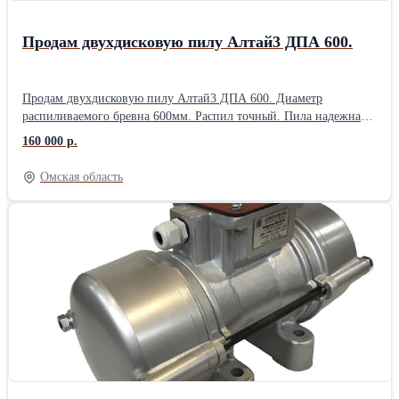
специальный станок для заточки ножей.
Продам двухдисковую пилу Алтай3 ДПА 600.
Продам двухдисковую пилу Алтай3 ДПА 600. Диаметр
распиливаемого бревна 600мм. Распил точный. Пила надежная,
простая не требует специальных познаний. Длина рельс
160 000 р.
10метров.Максимальная длина распиливаемог бревна 8метров.
Усовершенсовован механизм зажима бревна. Усилены кожухи
Омская область
пил, которые являются основной причиной порчи победитовых
напаек. Цена 240 000 руб. Торг уместен. В дополнение
предлагаем комплект пил 15000,00 руб. Запасной
электродвигатель 15000,00 руб.