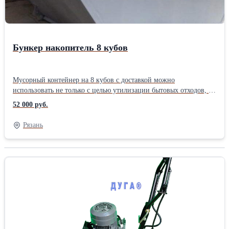
Бункер накопитель 8 кубов
Мусорный контейнер на 8 кубов с доставкой можно
использовать не только с целью утилизации бытовых отходов, но
и для складирования строительных конструкций, разобранной
52 000 руб.
мебели, техники, прочих крупногабаритных предметов.
Стабильный спрос на такие емкости объясняется их
Рязань
техническими характеристиками: * высокая прочность –
толщина стального корпуса составляет 2-4 мм в зависимости от
модели; * вместительность и грузоподъемность – можно хранить
и перевозить мусор весом до 5 тонн; * длина стандартной
модели составляет 3460 мм, ширина – 1970 мм; высота – 1360
мм; * надежное защитное покрытие, включающее 2 слоя
грунтовки и 1 слой устойчивой эмали. * Доставка бесплатная по
всей области. В любой город и населенный пунктТип: Бункер-
накопитель для ТБО Материал: Металл окрашенный Крышка: Не
предусмотрена