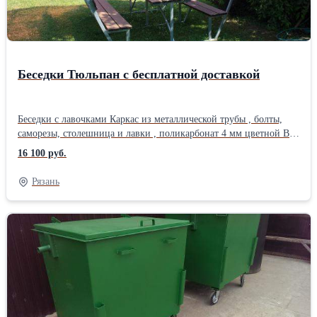
Беседки Тюльпан с бесплатной доставкой
Беседки с лавочками Каркас из металлической трубы , болты,
саморезы, столешница и лавки , поликарбонат 4 мм цветной В
комплект изделий входит вся необходимая фурнитура (упакована
16 100 руб.
в картонную коробку). Просверлины все отверстия для
крепления поликарбоната. Каркас компактно связан и упакован
Рязань
в стрейч - пленку. Размер, м (д × ш × в) 1,9 х 1,73 х 2,0.
Работаем без выходных и праздников. Звоните с 9 до 18 ч.
Доставка бесплатная по областиМатериал каркаса, ножек:
Металл Материал сиденья, спинки: Дерево (массив)