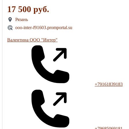
17 500 руб.
Рязань
ooo-inter-f91603.promportal.su
Валентина ООО "Интер"
+79161839183
+79685069181