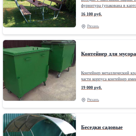
фурнитура (упакована в картон
(д × ш × в) 1,9 х 1,73 х 2,0. Работаем без выходных и праздников. Звоните с 9 до 18 ч. Доставка бесплатная по областиМатериал каркаса, ножек: Металл Материал сиденья,
16 100 руб.
спинки: Дерево (массив)
Рязань
Контейнер для мусора 
Контейнер металлический крашенный 1,1 куб.м Дно и стенки имеют толщину 2 мм и изготовлены из г
части корпуса контейнер имеет обрамление из уголка 40х40мм. Колеса 
1180х1320х
19 000 руб.
Рязань
Беседки садовые