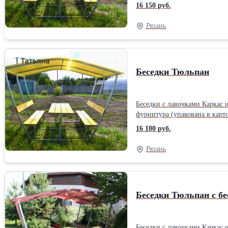
(д × ш × в) 1,9 х 1,73 х 2,0. Работаем без выходных и праздников. Звоните с 9 до 18 ч. Доставка бесплатная по областиМатериал каркаса, ножек: Металл Материал сиденья,
16 150 руб.
спинки: Дерево (массив)
Рязань
Беседки Тюльпан
Беседки с лавочками Каркас из металлической трубы , болты, саморезы, столешница и лавки , поликарбонат 4 мм цветной В комплект изделий входит вся необходимая
фурнитура (упакована в картон
(д × ш × в) 1,9 х 1,73 х 2,0. Работаем без выходных и праздников. Звоните с 9 до 18 ч. Доставка бесплатная по областиМатериал каркаса, ножек: Металл Материал сиденья,
16 100 руб.
спинки: Дерево (массив)
Рязань
Беседки Тюльпан с бе
Беседки с лавочками Каркас из металлической трубы , болты, саморезы, столешница и лавки , поликарбонат 4 мм цветной В комплект изделий входит вся необходимая