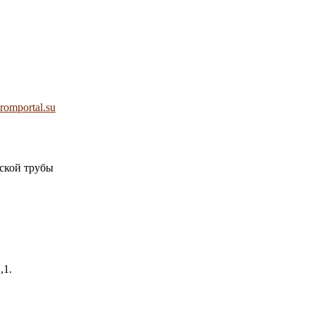
romportal.su
еской трубы
,1.