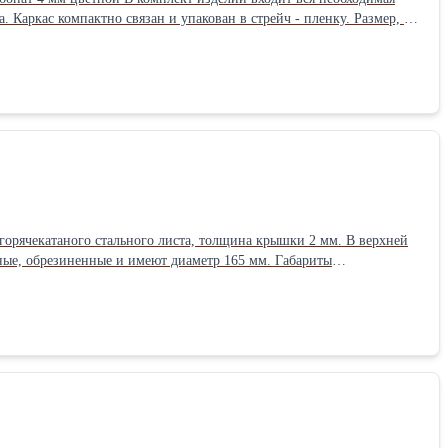
с компактно связан и упакован в стрейч - пленку. Размер, м
талл окрашенный