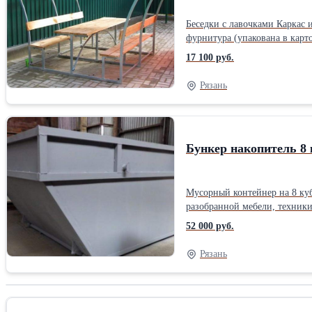
Беседки с лавочками Каркас из металлической трубы , болты, саморезы, столешница и лавки , поликарбонат 4 мм цветной В комплект изделий входит вся необходимая
фурнитура (упакована в картон
(д × ш × в) 1,9 х 1,73 х 2,0. Работаем без выходных и праздников. Звоните с 9 до 18 ч. Доставка бесплатная по областиНазначение: Садовая Вид: Павильон Тип: Каркасная
17 100 руб.
беседка Материал: Металл
Рязань
Бункер накопитель 8 
Мусорный контейнер на 8 кубов с доставкой можно использовать не только с целью утилизации бытовых отх
разобранной мебели, техники, 
прочность – толщина стально
52 000 руб.
5 тонн; * длина стандартной
устойчивой эмали. * Доставк
Рязань
Не предусмотрена