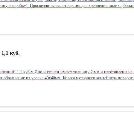
ную коробку). Просверлины все отверстия для крепления поликарбоната. Карка
1,1 куб.
орячекатаного стального листа, толщина крышки 2 мм. В верхней
мусорного контейнера поворотные, обрезиненные и имеют диаметр 165 мм. Габариты
800 мм. Доставка бесплатная по всей областиТип: Контейнер для мусора Материал: Ме