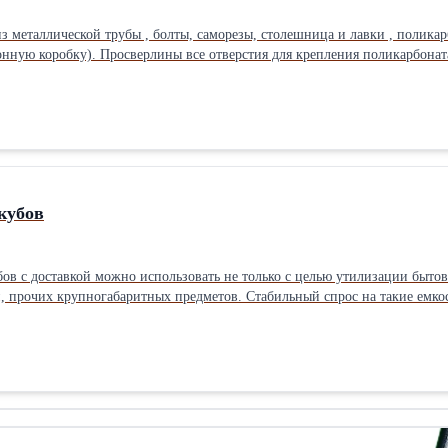
ную коробку). Просверлины все отверстия для крепления поликарбоната. Карка
кубов
одов, но и для складирования строительных конструкций,
прочих крупногабаритных предметов. Стабильный спрос на такие емкости объ
го корпуса составляет 2-4 мм в зависимости от модели; * вместительнос
 модели составляет 3460 мм, ширина – 1970 мм; высота – 1360 мм; * над
а бесплатная по всей области. В любой город и населенный пунктТип: