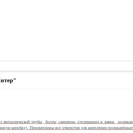
Интер"
ную коробку). Просверлины все отверстия для крепления поликарбоната. Карка