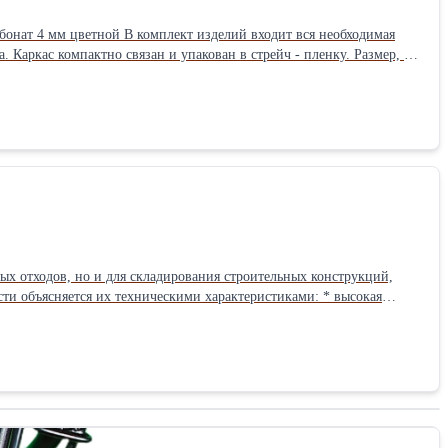
с компактно связан и упакован в стрейч - пленку. Размер, м
ясняется их техническими характеристиками: * высокая
ть и грузоподъемность – можно хранить и перевозить мусор весом до
ежное защитное покрытие, включающее 2 слоя грунтовки и 1 слой
 Бункер-накопитель для ТБО Материал: Металл окрашенный Крышка: