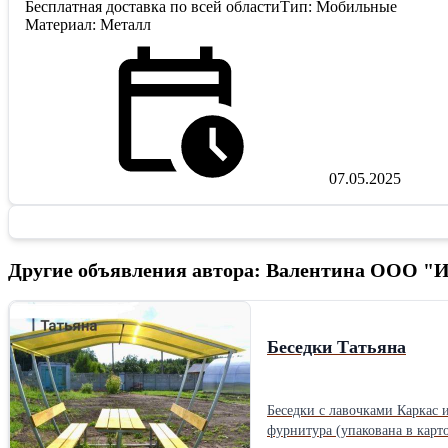
Бесплатная доставка по всей областиТип: Мобильные
Материал: Металл
07.05.2025
Другие объявления автора: Валентина ООО "
Беседки Татьяна
Беседки с лавочками Каркас из металлической трубы , болты, саморезы, столешница и лавки , поликарбонат 4 мм цветной В комплект изделий входит вся необходимая
фурнитура (упакована в картон