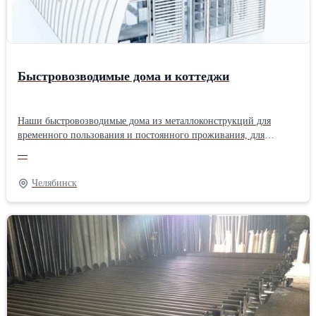
застройки, характерной для быстрорастущих городов и
мегаполисов. Эта продукция проходит многоуровневые тесты на
проверку прочности, подтвердив надёжность и эффективность
даже при пиковых нагрузках.Производитель: Собственное
производство Вид материала: Стальная
Быстровозводимые дома и коттеджи
Наши быстровозводимые дома из металлоконструкций для
временного пользования и постоянного проживания, для
проживания и работы, для частных лиц и предпринимателей,
—
для ценителей функциональности и поклонников
респектабельности.Производитель: Собственное производство
Челябинск