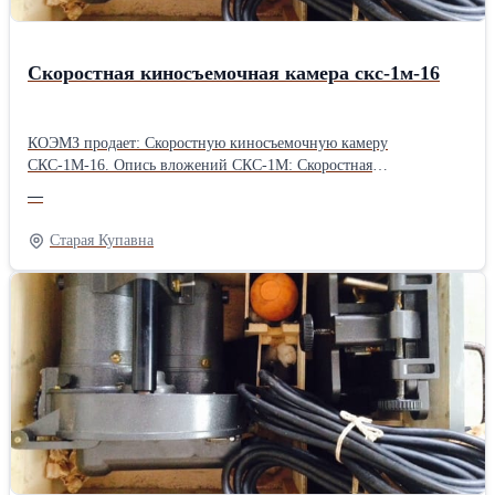
Скоростная киносъемочная камера скс-1м-16
КОЭМЗ продает: Скоростную киносъемочную камеру
СКС-1М-16. Опись вложений СКС-1М: Скоростная
киносъемочная камера с крышкой. Объектив с блендой в коробке
—
"РОЗ-3М". Приспособление для наводки. Электрошнур. Коробка
с бобиной. ЗИП. Подробности по телефону или на сайте:
Старая Купавна