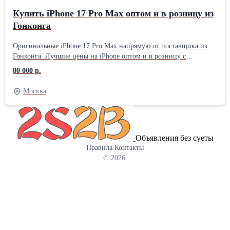
Купить iPhone 17 Pro Max оптом и в розницу из
Гонконга
Оригинальные iPhone 17 Pro Max напрямую от поставщика из
Гонконга. Лучшие цены на iPhone оптом и в розницу с
доставкой по Казахстану. 📦 Только новые, оригинальные,
80 000 р.
запечатанные устройства 📄 Официальная гарантия
производителя 🚚 Быстрая адресная доставка под ключ ✔️
Москва
Таможенная очистка уже включена в стоимость - никаких
скрытых платежей ✔️ Документы для верификации устройства и
постановки на учет
Объявления без суеты
Правила
Контакты
© 2026