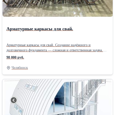
Арматурные каркасы для свай.
Арматурные каркасы для свай. Создание надёжного и
долговечного фундамента — сложная и ответственная задача.
При её выполнении необходимо использовать передовые
98 000 руб.
строительные технологии, высококачественные современные
материалы. К таковым относятся арматурные каркасы для свай,
Челябинск
изготовленные по действующим стандартам качества.
Преимущества использования буронабивных свай Длительное
время в нашей стране использовались сборные сваи из
железобетона. Однако им на замену пришли более совершенные
конструкции — буроинъекционные и буронабивные. Они
активно применяются на многочисленных строительных
объектах по всей России, изготавливаются по тем же
технологиям, что и в Европе. Это выгодное и удобное решение
для возведения зданий всех типов в условиях плотной