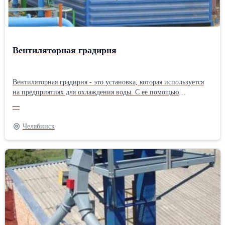
Вентиляторная градирня
Вентиляторная градирня - это установка, которая используется
на предприятиях для охлаждения воды. С ее помощью
производится отвод тепла от оборудования. Процесс охлаждения
—
отведенной воды происходит за счет теплопередачи, когда
охлаждаемый вентиляторами воздух забирает часть тепла.
Челябинск
Несмотря на масштабность конструкций, принцип работы
вентиляторной градирни достаточно прост: горячая вода
поступает в систему распределения воды, где сплошной поток
распределяется на мелкие капли по всей площади сооружения,
при этом температура жидкости начинает уменьшаться;
распределенная вода, проходящая по трубам, дополнительно
охлаждается потоками воздуха, при этом часть всего объема
переходит в газообразное состояние и испаряется, затем
выбрасывается в атмосферу. Потоки воздуха, которые являются
основным инструментом для охлаждения жидкости, попадают и