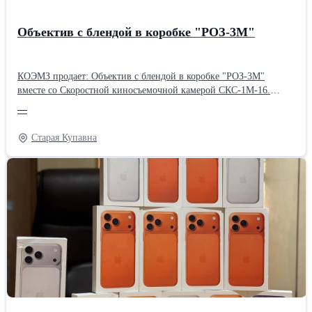
Объектив с блендой в коробке "РОЗ-3М"
КОЭМЗ продает: Объектив с блендой в коробке "РОЗ-3М"
вместе со Скоростной киносъемочной камерой СКС-1М-16.
Опись вложений СКС-1М: Скоростная киносъемочная камера с
—
крышкой. Объектив с блендой в коробке "РОЗ-3М".
Приспособление для наводки. Электрошнур. Коробка с бобиной.
Старая Купавна
ЗИП. Подробности по телефону или на сайте: