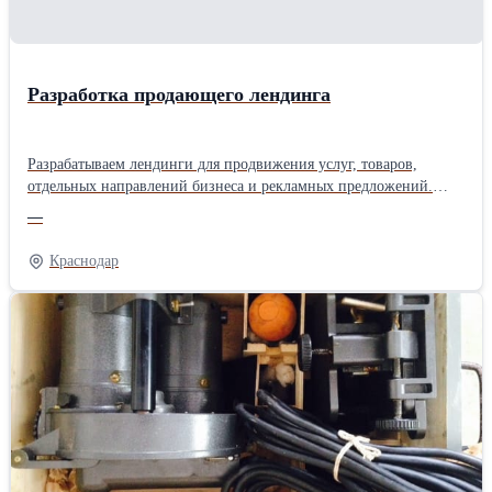
Разработка продающего лендинга
Разрабатываем лендинги для продвижения услуг, товаров,
отдельных направлений бизнеса и рекламных предложений.
Создаем последовательную структуру страницы, которая
—
знакомит посетителя с предложением, отвечает на основные
вопросы и подводит к отправке заявки. В состав работ входит: •
Краснодар
анализ продукта и целевой аудитории • разработка структуры
лендинга • подготовка прототипа • создание индивидуального
дизайна • адаптивная верстка • подключение форм и систем
аналитики Создаем удобные и убедительные посадочные
страницы с ориентацией на обращения потенциальных
клиентов.