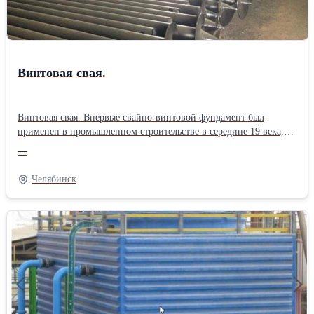
Винтовая свая.
Винтовая свая. Впервые свайно-винтовой фундамент был
применен в промышленном строительстве в середине 19 века,
когда в Англии в 1838 году в устье реки Темзы был построен
—
маяк Мэплин Сэндс (Maplin Sands). Он простоял в морской воде
почти полтора века. В нашей стране при строительстве частных
Челябинск
домов винтовые сваи активно применяются последние 20 лет.
Учитывая, что этот тип фундамента сравнительно новый, всех
интересуют вопросы его стоимости, надежности и
долговечности в сравнении с другими фундаментами. Почему
фундамент на винтовых сваях позволяет экономить? В таблице
представленной ниже наглядно продемонстрированы явные
преимущества свайно-винтового фундамента над остальными
типами фундаментов.Производитель: Собственное производство
Тип: Стандартные Метод изготовления: Сварные