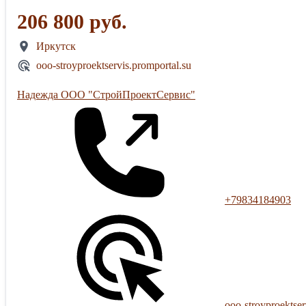
206 800 руб.
Иркутск
ooo-stroyproektservis.promportal.su
Надежда ООО "СтройПроектСервис"
+79834184903
ooo-stroyproektser