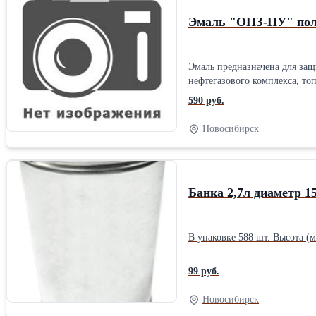
Эмаль "ОПЗ-ПУ" пол
Эмаль предназначена для за
нефтегазового комплекса, то
воздействию широкого спектра агрессивных сред
590 руб.
однородная пленка Жизнеспособность смеси при 20±2 °С: не более 5 часов Адгезия пленки, баллы, не более: 1 Срок хранения: 12 месяцев Тара: Металлическое ведро 20+1
или 22+1Производитель: Соб
Новосибирск
работ Количество компонент
Банка 2,7л диаметр 
99 руб.
Новосибирск