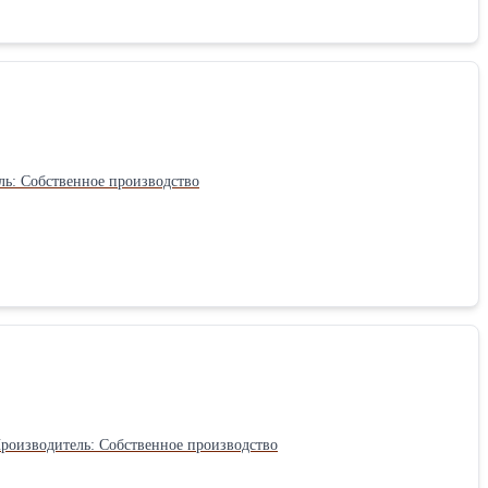
: Жесть ЭЖК Объем, литр: 5Производитель: Собственное производство
аметр основания: 274 Верхний диаметр: 286 Объем, литр: 10Производитель: Собственное производство