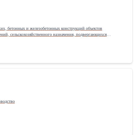
ких, бетонных и железобетонных конструкций объектов
ений, сельскохозяйственного назначения, подвергающихся
рабатываемый материал: Металл Тип использования: Для наружных
е производство