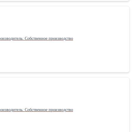
метр основания: 170 Верхний диаметр: 180 Объем, литр: 5Производитель: Собственное производство
метр основания: 170 Верхний диаметр: 190 Объем, литр: 5Производитель: Собственное производство