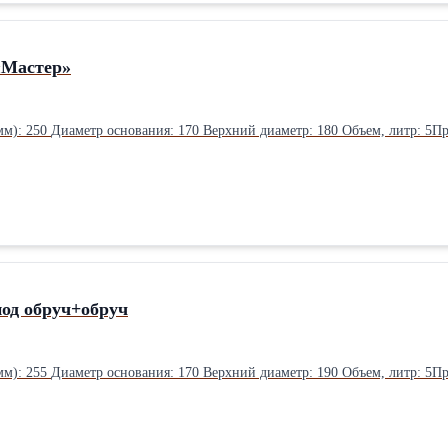
«Мастер»
В упаковке: 768 шт. Высота (мм): 250 Диа
под обруч+обруч
В упаковке: 768 шт. Высота (мм): 255 Диа