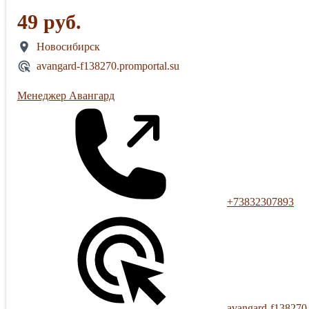
49 руб.
Новосибирск
avangard-f138270.promportal.su
Менеджер Авангард
+73832307893
avangard-f138270.