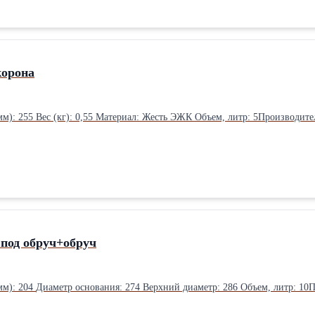
корона
В упаковке: 768 шт. Высота (мм): 255 Вес (кг): 0,55 Материал
 под обруч+обруч
В упаковке: 300 шт. Высота (мм): 204 Ди