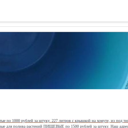
ые по 1000 рублей за штуку. 227 литров с крышкой на хомуте, из под ти
 рублей за штуку. Наш адрес: г. Новосибирск, ул. Автомобилистов проезд, 2/4 Время работы: с