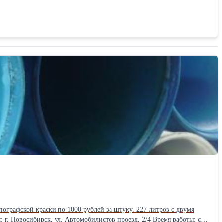
пографской краски по 1000 рублей за штуку. 227 литров с двумя