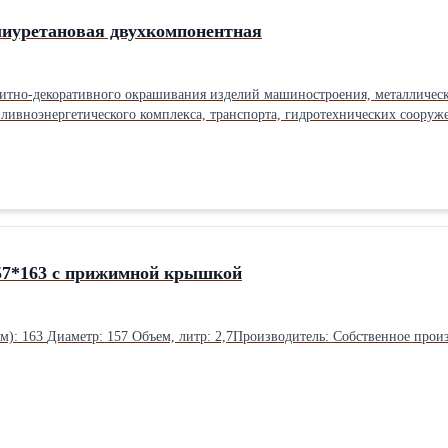
иуретановая двухкомпонентная
щитно-декоративного окрашивания изделий машиностроения, металличес
пливноэнергетического комплекса, транспорта, гидротехнических сооруж
 в условиях умеренного и холодного климата. Цвет готового покрытия: Белый Внешний вид покрытия: ровная,
ственное производство Тип: Полиуретановые Вид: Антикоррозийные Об
ов: Двухкомпонентные
157*163 с прижимной крышкой
В упаковке 588 шт. Высота (мм): 163 Диаметр: 157 Объем, литр: 2,7Производитель: Собственно