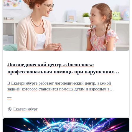
Логопедический центр «Логоплюс»:
профессиональная помощь при нарушениях
речи
В Екатеринбурге работает логопедический центр, важной
задачей которого становится помощь детям и взрослым в
преодолении речевых проблем, формировании условий для
—
четкой и уверенной речи, а значит, успешной коммуникации.
Основная целевая аудитория этого центра – дети (от раннего
Екатеринбург
возраста до учащихся школ), но опытные специалисты готовы
работать и со взрослыми, в случае, если у них присутствуют
нарушения речи. «Логоплюс» – это коррекция речи и
профессиональный подход к разрешению речевых проблем у