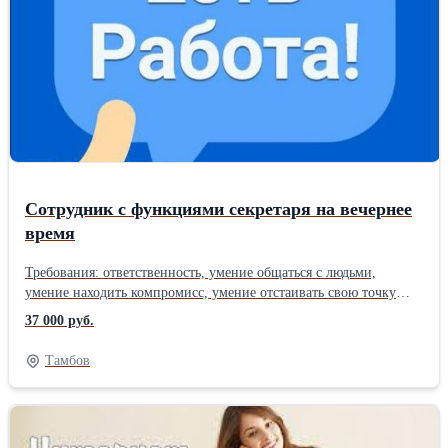
Сотрудник с функциями секретаря на вечернее
время
Требования: ответственность, умение общаться с людьми,
умение находить компромисс, умение отстаивать свою точку
зрения Обязанности: регистрация входящих документов,
37 000 руб.
составление и набор текстов, работа с базой данных Условия:
гибкий график, оплата хорошая, стабильно-растущая,
Тамбов
премиальный фонд, карьерная лестница, позитивный коллектив.
По пoводу вакaнcии пишиme WhatsApp