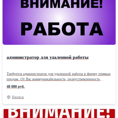
администратор для удаленной работы
Требуется администратор для удаленной работы в фирму прямых
продаж. От Вас коммуникабельность, целеустремленность,
ответственность, самостоятельность. Суть работы: создание и
48 000 руб.
курирование базы лояльных покупателей интернет-магазина,
подача объявлений, обработка резюме, собеседования с
Ижевск
кандидатами. Требования к соискателю: наличие свободного
времени от 4 часов в день, стабильный выход в интернет,
активность, исполнительность, нацеленность на результат.
График работы свободный, оплата сдельная + премии, стаж,