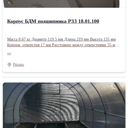
Корпус БДМ подшипника РЗЗ 18.01.100
Масса 8.67 кг Диаметр 119.5 мм Длина 219 мм Высота 135 мм
Крепеж. отверстия 17 мм Расстояние между отверстиями 55 мм
Применяемость БДП-3х4М БДП-4х4М БДП-6х4М БДП-6х4МТ
—
БДП-6х4МТМ БДП-8х4МТ БДП-8х4МТМ БДН-2,4х2 БДП-3,2х2
БДП-4х2 БДП-6х2 БДП-8х2
Рязань