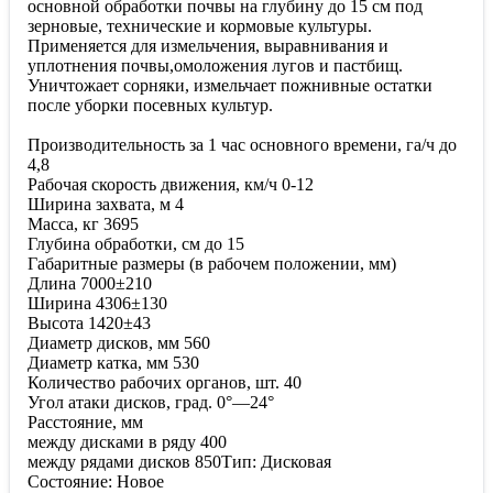
основной обработки почвы на глубину до 15 см под
зерновые, технические и кормовые культуры.
Применяется для измельчения, выравнивания и
уплотнения почвы,омоложения лугов и пастбищ.
Уничтожает сорняки, измельчает пожнивные остатки
после уборки посевных культур.
Производительность за 1 час основного времени, га/ч до
4,8
Рабочая скорость движения, км/ч 0-12
Ширина захвата, м 4
Масса, кг 3695
Глубина обработки, см до 15
Габаритные размеры (в рабочем положении, мм)
Длина 7000±210
Ширина 4306±130
Высота 1420±43
Диаметр дисков, мм 560
Диаметр катка, мм 530
Количество рабочих органов, шт. 40
Угол атаки дисков, град. 0°—24°
Расстояние, мм
между дисками в ряду 400
между рядами дисков 850Тип: Дисковая
Состояние: Новое