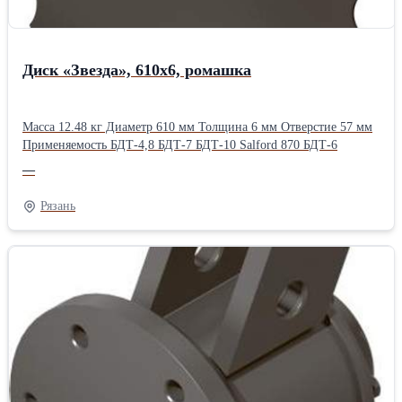
Диск «Звезда», 610х6, ромашка
Масса 12.48 кг Диаметр 610 мм Толщина 6 мм Отверстие 57 мм
Применяемость БДТ-4,8 БДТ-7 БДТ-10 Salford 870 БДТ-6
—
Рязань