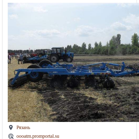
Рязань
oooatm.promportal.su