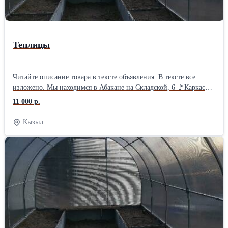
Теплицы
Читайте описание товара в тексте объявления. В тексте все
изложено. Мы находимся в Абакане на Складской, 6 🚩Каркас
теплицы "Дачница" из оцинкованной профильной трубы 20*20
11 000 р.
🚩В каркасе две двери и две форточки, дуги через 1 метр. 🚩
Каркас на 5ти поперечинах. Сборка - труба в трубу на саморез.
Кызыл
🚩🚩 Цена указана за каркас 3*4м. БЕЗ поликарбоната. 🚩
Сотовый поликарбонат можно приобрести у нас отдельно, на
выбор. 🚩Каркас теплицы увеличивается по длине кратно - двум
метрам с помощью вставок. 🚩Цена вставки для увеличения
длины на 2м - 2 950 руб. 🚩Каркас 3*4м выходит - 11 000 руб. 🚩
Каркас 3*6м выходит - 13 950 руб. 🚩Каркас 3*8м выходит - 16
900 руб. 🚩Каркас 3*10м выходит - 29 850 руб. Данный каркас
теплицы по качеству - полностью соответствует своей цене❗
Длина теплицы может быть любой кратной двум метрам от 4х
метров❗ Посмотреть - увидеть, потрогать данный каркас для