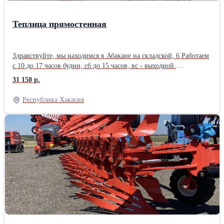
10 до 17 часов будни., с 10 до 15 часов суббота. 🚩Цена
действительна неделю с момента публикации!
Теплица прямостенная
Здравствуйте, мы находимся в Абакане на складской, 6 Работаем
с 10 до 17 часов будни, сб до 15 часов, вс - выходной.
Добавляйте объявление в избранное что бы не потерять. Если
31 150 р.
объявление не активно - это не означает что товара нет в
наличии. 🚩Каркас теплицы с прямыми стенками. 🚩
Республика Хакасия
Производитель Красноярск, высокое качество сварных швов и
исполнения. 🚩Ширина 3м. Длина 4м и более. 🚩Ширина 4м.
Длина 4м и более. 🚩Длина теплицы увеличивается с помощью
2х метровых вставок. 🚩Каркас из оцинкованной профильной
трубы 20*20. сваренный в виде фермы (двойная дуга). 🚩В
каркасе 2е двери и 2е форточки. ❗❗❗Цена указана за каркас 3*4м
без поликарбоната. Поликарбонат можно приобрести у нас
отдельно, на выбор. 🚩Вставка для увеличения длины каркаса на
2 метра - 11 550руб. ✅Смотрите все наши объявления, в
наличии сотовый поликарбонат в ассортименте, каркасы теплиц
в ассортименте. Добавляйте объявление в избранное, что бы не
потерять. ❗❗❗Цена действительна неделю с момента публикации