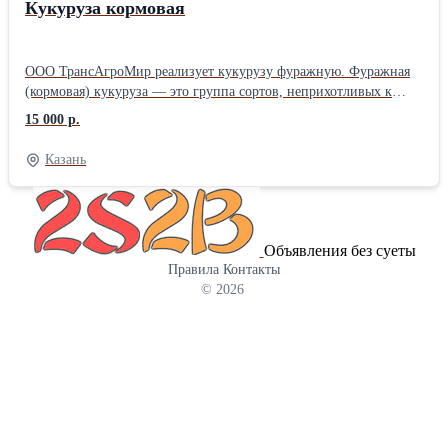
Кукуруза кормовая
ООО ТрансАгроМир реализует кукурузу фуражную. Фуражная
(кормовая) кукуруза — это группа сортов, неприхотливых к
условиям выращивания, но обладающих пониженными
15 000 р.
вкусовыми качествами. Зерно таких растений используется в
качестве питательного корма для сельскохозяйственных
Казань
животных и птицы. В кукурузном зерне содержится до 10%
растительного белка (протеинов), до 8% жиров. Содержание
углеводов (включая крахмал) может превышать 70%. Фуражная
кукуруза подходит для кормления всех видов
Объявления без суеты
сельскохозяйственных животных — крупного и мелкого
Правила
Контакты
рогатого скота, лошадей, свиней, а также птицы и даже рыбы.
© 2026
Однако надо учитывать тот факт, что в фуражной кукурузе
недостаточно белка, поэтому её рекомендуется использовать в
сочетании со шротом и жмыхом, богатым белками (соевым,
подсолнечным и т. д.). В ассортименте продукции нашей
компании есть подсолнечный и рапсовый шрот и жмых. Мы
предлагаем высокое качество продукта, располагаем
собственным автопарк. Предоставляем полный пакет
документов. Отгрузка по России. Ждем Ваших звонков!