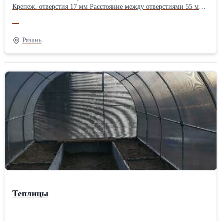
Крепеж. отверстия 17 мм Расстояние между отверстиями 55 мм
Применяемость БДП-3х4М БДП-4х4М БДП-6х4М БДП-6х4МТ
—
БДП-6х4МТМ БДП-8х4МТ БДП-8х4МТМ БДН-2,4х2 БДП-3,2х2
БДП-4х2 БДП-6х2 БДП-8х2
Рязань
Теплицы