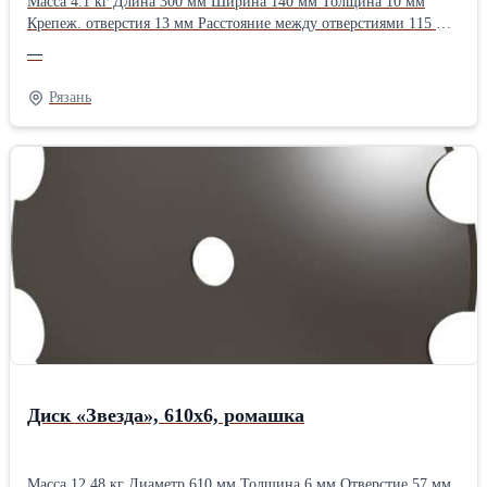
Масса 4.1 кг Длина 300 мм Ширина 140 мм Толщина 10 мм
Крепеж. отверстия 13 мм Расстояние между отверстиями 115 мм
Применяемость ПЛНР-4х40 ПЛНР-(4+1)х40 ПЛН-8-35Тип:
—
Лемешные
Рязань
Диск «Звезда», 610х6, ромашка
Масса 12.48 кг Диаметр 610 мм Толщина 6 мм Отверстие 57 мм