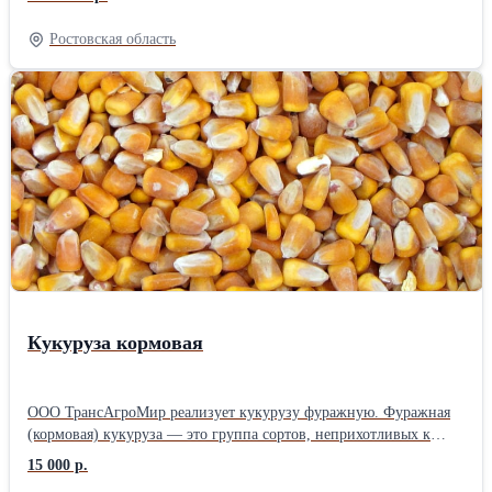
Механическая регулировка глубины обработки • Клиренс 87 см •
Стояночная нога • Транспортное и оборотное колесо 500/45-22,5
Ростовская область
с анти-шоковым азотным подрессориванием • Перьевой отвал
для работы на глубину 20-38 см.
Кукуруза кормовая
ООО ТрансАгроМир реализует кукурузу фуражную. Фуражная
(кормовая) кукуруза — это группа сортов, неприхотливых к
условиям выращивания, но обладающих пониженными
15 000 р.
вкусовыми качествами. Зерно таких растений используется в