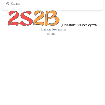
качестве питательного корма для сельскохозяйственных
Казань
животных и птицы. В кукурузном зерне содержится до 10%
растительного белка (протеинов), до 8% жиров. Содержание
углеводов (включая крахмал) может превышать 70%. Фуражная
кукуруза подходит для кормления всех видов
Объявления без суеты
сельскохозяйственных животных — крупного и мелкого
Правила
Контакты
рогатого скота, лошадей, свиней, а также птицы и даже рыбы.
© 2026
Однако надо учитывать тот факт, что в фуражной кукурузе
недостаточно белка, поэтому её рекомендуется использовать в
сочетании со шротом и жмыхом, богатым белками (соевым,
подсолнечным и т. д.). В ассортименте продукции нашей
компании есть подсолнечный и рапсовый шрот и жмых. Мы
предлагаем высокое качество продукта, располагаем
собственным автопарк. Предоставляем полный пакет
документов. Отгрузка по России. Ждем Ваших звонков!