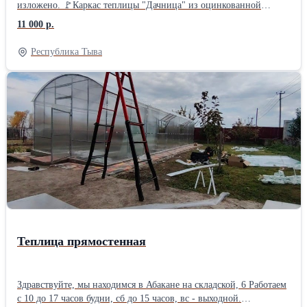
изложено. 🚩Каркас теплицы "Дачница" из оцинкованной
профильной трубы 20*20 🚩В каркасе две двери и две форточки,
11 000 р.
дуги через 1 метр. 🚩Каркас на 5ти поперечинах. Сборка - труба
в трубу на саморез. 🚩🚩 Цена указана за каркас 3*4м. БЕЗ
Республика Тыва
поликарбоната. 🚩Сотовый поликарбонат можно приобрести у
нас отдельно, на выбор. 🚩Каркас теплицы увеличивается по
длине кратно - двум метрам с помощью вставок. 🚩Цена вставки
для увеличения длины на 2м - 2 950 руб. 🚩Каркас 3*4м выходит
- 11 000 руб. 🚩Каркас 3*6м выходит - 13 950 руб. 🚩Каркас 3*8м
выходит - 16 900 руб. 🚩Каркас 3*10м выходит - 29 850 руб.
Данный каркас теплицы по качеству - полностью соответствует
своей цене❗ Длина теплицы может быть любой кратной двум
метрам от 4х метров❗ Посмотреть - увидеть, потрогать данный
каркас для теплицы можно на Складской, 6 в Абакане. 🚩
Каркасы для теплиц в наличии на Складскoй, 6 🚩Мы работаем с
10 до 17 часов будни., с 10 до 15 часов суббота. 🚩Цена
действительна неделю с момента публикации!
Теплица прямостенная
Здравствуйте, мы находимся в Абакане на складской, 6 Работаем
с 10 до 17 часов будни, сб до 15 часов, вс - выходной.