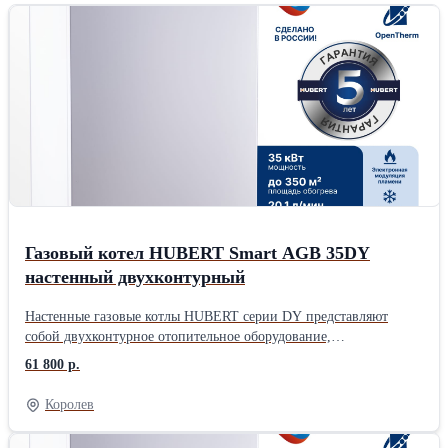
Газовый котел HUBERT Smart AGB 35DY
настенный двухконтурный
Настенные газовые котлы HUBERT серии DY представляют
собой двухконтурное отопительное оборудование,
предназначенное для отопления жилых помещений и
61 800 р.
обеспечения горячего водоснабжения. Конструкция котлов серии
DY включает два раздельных теплообменника, что повышает
Королев
эффективность работы оборудования и способствует увеличению
срока службы системы. Данная модель получила положительную