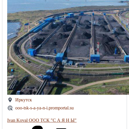
Иркутск
ooo-tsk-s-a-ya-n-i.promportal.su
Ivan Koval ООО ТСК "С А Я Н Ы"