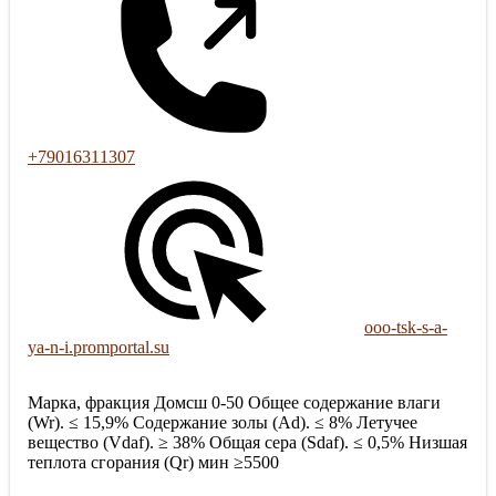
+79016311307
ooo-tsk-s-a-
ya-n-i.promportal.su
Марка, фракция Домсш 0-50 Общее содержание влаги
(Wr). ≤ 15,9% Содержание золы (Ad). ≤ 8% Летучее
вещество (Vdaf). ≥ 38% Общая сера (Sdaf). ≤ 0,5% Низшая
теплота сгорания (Qr) мин ≥5500