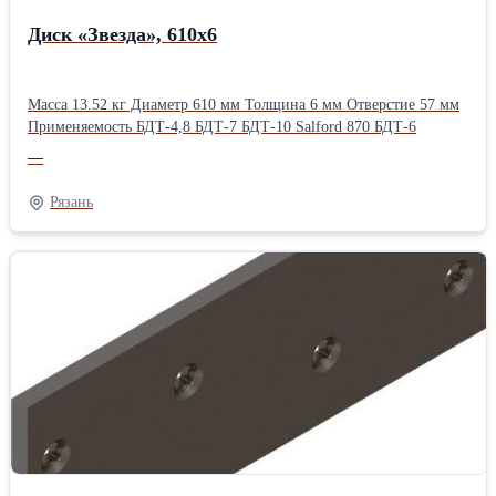
Диск «Звезда», 610х6
Масса 13.52 кг Диаметр 610 мм Толщина 6 мм Отверстие 57 мм
Применяемость БДТ-4,8 БДТ-7 БДТ-10 Salford 870 БДТ-6
—
Рязань