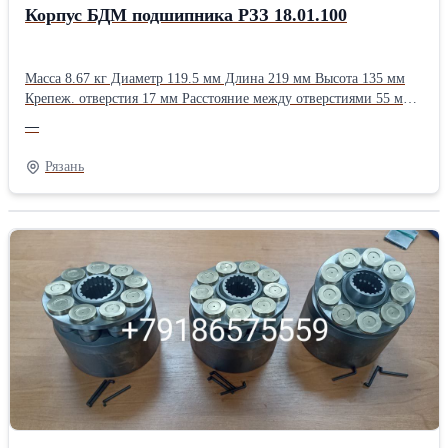
Корпус БДМ подшипника РЗЗ 18.01.100
Масса 8.67 кг Диаметр 119.5 мм Длина 219 мм Высота 135 мм
Крепеж. отверстия 17 мм Расстояние между отверстиями 55 мм
Применяемость БДП-3х4М БДП-4х4М БДП-6х4М БДП-6х4МТ
—
БДП-6х4МТМ БДП-8х4МТ БДП-8х4МТМ БДН-2,4х2 БДП-3,2х2
БДП-4х2 БДП-6х2 БДП-8х2
Рязань