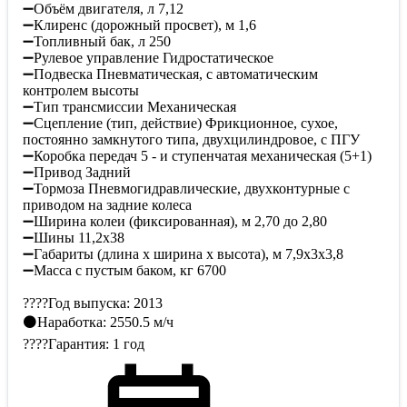
➖Объём двигателя, л 7,12
➖Клиренс (дорожный просвет), м 1,6
➖Топливный бак, л 250
➖Рулевое управление Гидростатическое
➖Подвеска Пневматическая, с автоматическим
контролем высоты
➖Тип трансмиссии Механическая
➖Сцепление (тип, действие) Фрикционное, сухое,
постоянно замкнутого типа, двухцилиндровое, с ПГУ
➖Коробка передач 5 - и ступенчатая механическая (5+1)
➖Привод Задний
➖Тормоза Пневмогидравлические, двухконтурные с
приводом на задние колеса
➖Ширина колеи (фиксированная), м 2,70 до 2,80
➖Шины 11,2х38
➖Габариты (длина х ширина х высота), м 7,9х3х3,8
➖Масса с пустым баком, кг 6700
????Год выпуска: 2013
⚫️Наработка: 2550.5 м/ч
????Гарантия: 1 год