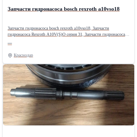
Запчасти гидронасоса bosch rexroth a10vso18
Запчасти гидронасоса bosch rexroth a10vso18, Запчасти
гидронасоса Rexroth A10V(S)O серия 31, Запчасти гидронасоса
bosch rexroth a10vso серии 52, Запчасти гидравлического насоса
—
bosch rexroth a10vso серии 31, Запчасти гидронасоса bosch rexroth
a10vso, Запчасти насоса bosch rexroth a10vso18, Запчасти
Краснодар
гидравлики спецтехники rexroth a10vso18, Запчасти аксиально-
поршневого насоса rexroth a10vso18, Запасные части гидронасоса
Bosch Rexroth A10VSO18: Надежность и точность в каждой
детали. Гидравлика — это сердце вашей техники, а аксиально-
поршневой насос Bosch Rexroth A10VSO18 — это ее надежный
мотор. Однако даже эталонная надежность требует
своевременного обслуживания. Когда приходит время ремонта,
выбор правильных комплектующих становится критическим
фактором, определяющим ресурс и производительность всей
гидросистемы. Что мы предлагаем? В нашем ассортименте
представлен полный перечень запчастей для насоса серии
A10VSO18 (включая модификации /31). Это идеальное решение
для капитального ремонта и восстановления оборудования до