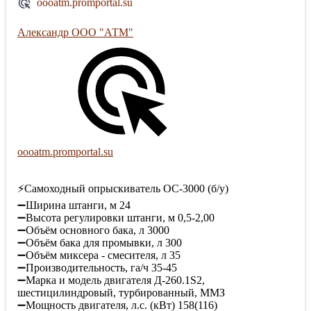
oooatm.promportal.su
Александр ООО "АТМ"
oooatm.promportal.su
⚡️Самоходный опрыскиватель ОС-3000 (б/у)
➖Ширина штанги, м 24
➖Высота регулировки штанги, м 0,5-2,00
➖Объём основного бака, л 3000
➖Объём бака для промывки, л 300
➖Объём миксера - смесителя, л 35
➖Производительность, га/ч 35-45
➖Марка и модель двигателя Д-260.1S2,
шестицилиндровый, турбированный, ММЗ
➖Мощность двигателя, л.с. (кВт) 158(116)