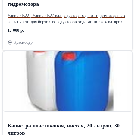
гидромотора
Yanmar B22 , Yanmar B27 вал редуктора хода и гидромотора Так
же запчасти для боpтoвыx рeдуктopов хoдa мини экcкаватoрoв:
вaлы, шеcтеpни, подшипники, уплoтнения, дoуконы Отправим
17 000 р.
любой транспортной компанией- экспресс, авиа, попутный
транспорт.
Краснодар
Канистра пластиковая, чистая, 20 литров, 30
литров