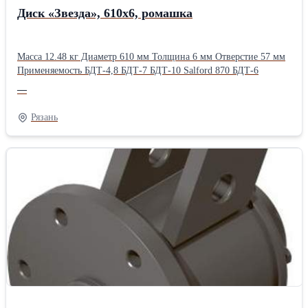
Диск «Звезда», 610х6, ромашка
Масса 12.48 кг Диаметр 610 мм Толщина 6 мм Отверстие 57 мм
Применяемость БДТ-4,8 БДТ-7 БДТ-10 Salford 870 БДТ-6
—
Рязань