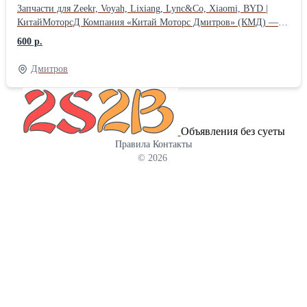
Запчасти для Zeekr, Voyah, Lixiang, Lync&Co, Xiaomi, BYD |
КитайМоторсД Компания «Китай Моторс Дмитров» (КМД) —
профессиональный подбор и продажа запчастей для китайских
600 р.
автомобилей. В наличии и под заказ:Рычаги, подшипники, тяги,
ступицы, амортизаторы, тормозные колодки, фильтры, датчики,
Дмитров
элементы кузова и многое другое. Марки, с которыми мы
работаем:ZEEKR, Voyah, Lixiang (Li Auto), Lync&Co, Xiaomi
(SU7), BYD, а также другие популярные китайские бренды.
Почему выбирают КМД: — Цены ниже дилерских —
Объявления без суеты
Консультация специалиста по подбору (по VIN или марке авто)
Правила
Контакты
— Доставка по всей России (СДЭК, транспортные компании) —
© 2026
Оригинал и качественные аналоги Звоните и пишите! Получите
консультацию прямо сейчас. Покупайте в КМД-Запчасти для
китайских автомобилей! Наш адрес склада и офиса: г.Дмитров,
ул.Комсомольская, д.26, Тел: 8 (905) 700-66-07 ,