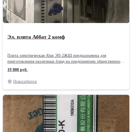
Эл. плита Аббат 2 комф
Плита электрическая Abat ЭП-2ЖШ предназначена для
приготовления различных блюд на предприятиях общественного
питания и торговли. Модель оснащена чугунными
19 800 руб.
конфорками.Производитель: ОАО ЧУВАШТОРГТЕХНИКА
Способ установки: Напольная Тип питания: Электрическая Тип
Новосибирск
рабочей поверхности: Раздельная Форма рабочей поверхности:
Квадратная Материал: Чугун