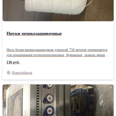
20-летнего использования показывает, что срок использования
фритюра увеличивается в 2-3 раза.
Нитки мешкозашивочные
Нить белая мешкозашивочная длинной 750 метров применяется
для прошивания полипропиленовых, бумажных, тканых мешков
в мукомольном, сахарном, крупяном производстве. Нить
130 руб.
используют при упаковке различной химической, строительной
и прочей сыпучей продукции. Подходят к любым ручным и
Новосибирск
стационарным мешкозашивочным машинам. Нитки используют
в качестве расходного материала в канцеляриях для прошивания
документов; при опечатывании ювелирных изделий, шкафов и
сейфов. В наличии 102 шт