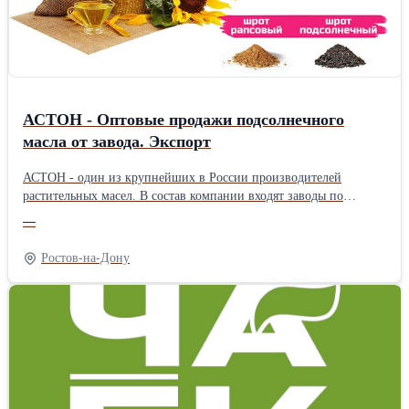
АСТОН - Оптовые продажи подсолнечного
масла от завода. Экспорт
АСТОН - один из крупнейших в России производителей
растительных масел. В состав компании входят заводы по
производству растительных масел, элеваторные комплексы,
—
терминалы на реке Дон, сухогрузы класса «река-море».
Ассортимент: - Масло подсолнечное рафинированное ТМ
Ростов-на-Дону
«Затея», «Волшебный Край» и «Светлица» - Масло
подсолнечное высокоолеиновое ТМ «Астон» - Рафинированное
и нерафинированное масло наливом (авто-, ж/д цистерны,
flexitank 22 тонны) География поставок: Россия, СНГ, КНР,
Вьетнам, Афганистан и др. Цены зависят от объема закупки,
условий доставки, фасовки, и других условий. Доставляем
авто-, жд- и морским транспортом на условиях EXW, FCA, DAP,
CIP, FOB, CIF. Продукция соответствует ГОСТ 1129-2013,