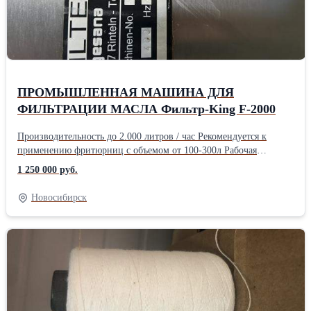
ПРОМЫШЛЕННАЯ МАШИНА ДЛЯ
ФИЛЬТРАЦИИ МАСЛА Фильтр-King F-2000
Производительность до 2.000 литров / час Рекомендуется к
применению фритюрниц с объемом от 100-300л Рабочая
температура фильтрации фритюра max.: 120-180° C Фильтр
1 250 000 руб.
грубой очистки улавливает частички > 1 мм Фильтр тонкой
очистки улавливает частички > 20 мкм Электроподключение 380
Новосибирск
V, 50 Hz, 3 Фазы Мощность помпы: 0,75 kW Мощность нагрева:
0,5 kW Габаритные размеры: 700 х 600 х 1.100 мм Вес: 79 кг
Индикатор фильтра тонкой очистки Шланг для всасывания и
слива фритюрного масла Быстроразъемные соединения Принцип
действия: шлаг с металлической насадкой опускается во фритюр,
машина сама засасывает в себя фритюр, фильтрует его, затем
через шлаг можно залить фритюр обратно во фритюрницу.
Фритюр после фильтрации может использоваться далее. Опыт