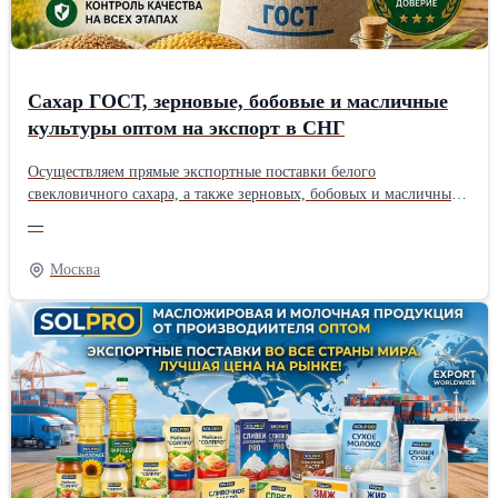
Сахар ГОСТ, зерновые, бобовые и масличные
культуры оптом на экспорт в СНГ
Осуществляем прямые экспортные поставки белого
свекловичного сахара, а также зерновых, бобовых и масличных
культур собственного выращивания в страны СНГ (Узбекистан,
—
Казахстан, Киргизия, Таджикистан и др.). Работаем напрямую
как производитель и гарантируем строгое соответствие
Москва
экспортным стандартам качества. Наш ассортимент для
экспортных поставок: * Белый сахар-песок: ГОСТ 33222-2015
(категория ТС2), код ТН ВЭД 1701 99 100 0. Полностью сухой,
идеален для транспортировки. * Зерновые культуры: Пшеница
(продовольственная/фуражная), кукуруза продовольственная,
ячмень. * Бобовые культуры: Горох, соя. * Масличные культуры:
Подсолнечник. Наши преимущества при экспорте: * Удобные
взаиморасчеты: Для Вашего удобства и минимизации валютных
рисков мы принимаем оплату в национальных валютах
покупателя (узбекский сум UZS, киргизский сом KGS,