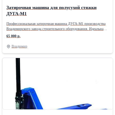
Затирочная машина для полусухой стяжки
ДУГА-М1
Профессиональная затирочная машина ДУГА-М1 производства
Владимирского завода строительного оборудования. Идеальна
для полусухой стяжки, вес с диском всего 40кг! Складная рама,
65 000 р.
регулировка стойки по росту оператора, надёжный пусковой
механизм (путевой выключатель, а не кнопка) с плавным
Владимир
пуском. Профессиональный дорогой электродвигатель и соосный
редуктор (не дешёвый червячный), мощный прожектор 70Вт,
диски в наличии. Питание 220в, 1,1кВт. Производство более 11
лет для торговых сетей под разными брендами. Затирочные
машины такого уровня стоят от 100т.р. В комплекте паспорт,
гарантийный талон, фанерный ящик для перевозки. Модель
ДУГА - М1 Привод - Электрический, 220В Назначение - Для
полусухой стяжки Масса, кг - 40 Потребляемая мощность, кВт -
1,1 Диаметр обрабатываемой поверхности, мм - 610 Диск - D600
(605)мм Тип крепления диска - 4 шпильки Прожектор - 70 Вт
Упаковка - Фанерно-деревянный ящик Габариты в упаковке -
69х64х58см