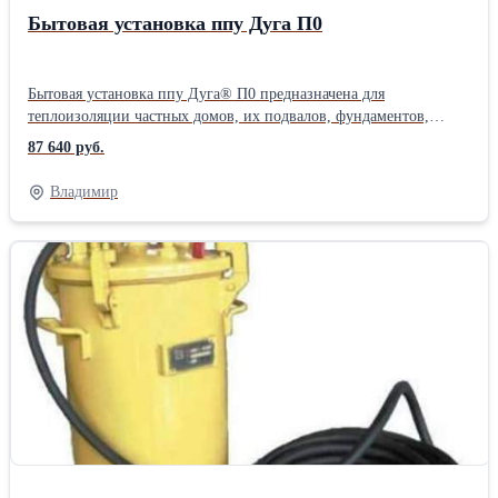
Бытовая установка ппу Дуга П0
Бытовая установка ппу Дуга® П0 предназначена для
теплоизоляции частных домов, их подвалов, фундаментов,
полов, кровель и чердаков, гаражей, а также любых других
87 640 руб.
небольших объектов пенополиуретаном методом напыления.
Компактная мобильная установка ппу для самостоятельной
Владимир
теплоизоляции пенополиуретаном своего дома, гаража,
пристройки, чердака, подвала. Разработана конструкторским
бюро ВЗСтО по заказу специализированной подрядной
организации по строительству и эксплуатации линий
коммуникаций предприятий оборонного комплекса. Оснащается
компактными специализированными дозирующими
шестерёнными насосами собственного производства,
профессиональным распылителем ппу модели Дуга РП1.
Работает с минимальным потреблением сжатого воздуха
(компрессор 220В). Производительность по сырью: 2л/мин. Вес
установки – всего 7кг. Дистанционное управление для
оператора. Соотношение А:Б=1:1. Высокая мобильность,
отличное качество пенополиуретана, адекватная цена, гарантия
завода. Поставка компонентов ппу. Собственное производство