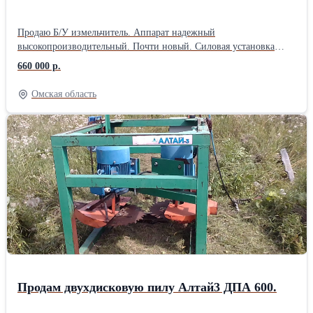
поставщиками Звоните или пишите – будем рады вам помочь.
Продаю Б/У измельчитель. Аппарат надежный
высокопроизводительный. Почти новый. Силовая установка
Дизель 2000 об/мин (Huafeng Power 37P55J01) 80л.с.
660 000 р.
Загрузочное окно 360*280мм. Бревна 260мм глотает на ура.
Гидравлическая подача бревен в дробилку. Надробили всего 50
Омская область
тонн. Реальная производительность 1200-1500 кг щепы в час.
Устранены незначительные недостатки китайских
производителей. ТОРГ. Переделан выброс щепы бод Биг-Бэг
мешок. В комплекте: - 3 комплекта ножей - шлифовальный
станок для правки ножей. - комплект новых приводных ремней
на ротор. (На дробилке стоят родные, купили на всякий случай)
- Полозья для перемещения дробилки буксиром Вес нетто 1200
кг Особенность: реальная производительность и нормальная
работа обеспечивается только острыми ножами. Ножи подлежат
заточке каждые 5-8 часов работы. Стоимость услуг по заточке
800 руб. один нож. (Очень дорого). С дробилкой прилагается
специальный станок для заточки ножей.
Продам двухдисковую пилу Алтай3 ДПА 600.