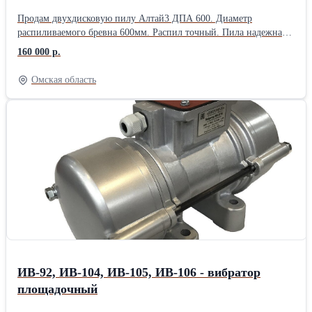
Продам двухдисковую пилу Алтай3 ДПА 600. Диаметр
распиливаемого бревна 600мм. Распил точный. Пила надежная,
простая не требует специальных познаний. Длина рельс
160 000 р.
10метров.Максимальная длина распиливаемог бревна 8метров.
Усовершенсовован механизм зажима бревна. Усилены кожухи
Омская область
пил, которые являются основной причиной порчи победитовых
напаек. Цена 240 000 руб. Торг уместен. В дополнение
предлагаем комплект пил 15000,00 руб. Запасной
электродвигатель 15000,00 руб.
ИВ-92, ИВ-104, ИВ-105, ИВ-106 - вибратор
площадочный