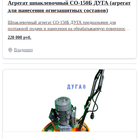
Агрегат шпаклевочный СО-150Б ДУГА (агрегат
для нанесения огнезащитных составов)
Шпаклевочный агрегат СО-150Б ДУГА предназначен для
поэтажной подачи и нанесения на обрабатываемую поверхность
шпаклевок подвижностью не менее 12 см, определяемой по
220 000 руб.
ГОСТ 5802-86., кроме ацетоносодержащих. Шпаклевочный
агрегат может быть использован для подачи и нанесения
Владимир
грунтовок, клеевых и водно-клеевых красок, а также для подачи
и нанесения шпаклевок подвижностью не менее 7 см по ГОСТ
5802-86. СО-150Б также может быть использован для
инъецирования раствора, подвижностью не менее 8 см, при
выполнении ремонтных и реставрационных работ. Комплект
принадлежностей для выполнения этих работ, поставляется по
заказу. Шпаклевочный агрегат эксплуатируется в районах с
умеренным климатом. Работа агрегата основана на способности
винтового насоса развивать регулируемое давление до 2 мПа и
тем самым подавать шпаклевочные составы к месту
производства работ. СО-150Б может использоваться, как
штукатурная станция (в составе). Агрегат поставляется с
комплектом принадлежностей, необходимых для работы на
строительных объектах. Он включает в себя два растворопровода