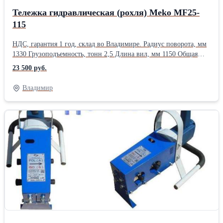
Тележка гидравлическая (рохля) Meko MF25-
115
НДС, гарантия 1 год, склад во Владимире. Радиус поворота, мм
1330 Грузоподъемность, тонн 2,5 Длина вил, мм 1150 Общая
длина, мм 1535 Высота вил в нижнем положении, мм 40
23 500 руб.
Количество колес спереди/сзади 2 / 4 Центр тяжести, мм 600
Общая ширина, мм 540 Вес, кг 80 Максимальная высота, мм 120
Владимир
Высота подъема, мм 200 Минимальная высота, мм85 Рулевые /
грузовые колёса VG PUR Ширина загружаемой части вил 540
Ширина между вилами, мм 220Тип: Гидравлическая Вид:
Ручная (механическая) Тип колес: Литые полиуретановые Тип
привода: Ручной Грузоподъёмность: 2 кг