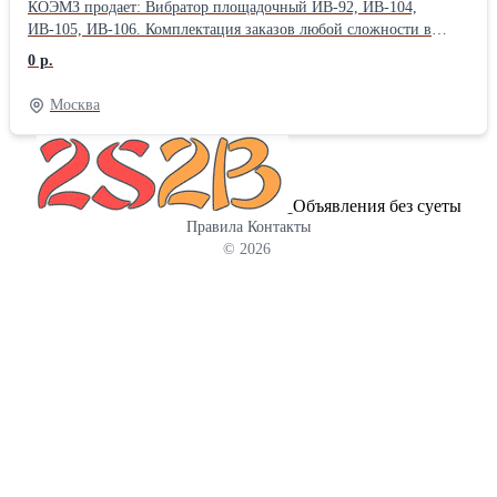
КОЭМЗ продает: Вибратор площадочный ИВ-92, ИВ-104,
ИВ-105, ИВ-106. Комплектация заказов любой сложности в
кратчайшие сроки. Большой ассортимент товара на складах и
0 р.
постоянное его обновление. Иногородним клиентам возможна
отправка товаров в Регионы почтой, курьерскими службами и
Москва
транспортными компаниями! Вы делаете заказ — мы делаем все
остальное! Подробности по телефону или на сайте:
Объявления без суеты
Правила
Контакты
© 2026