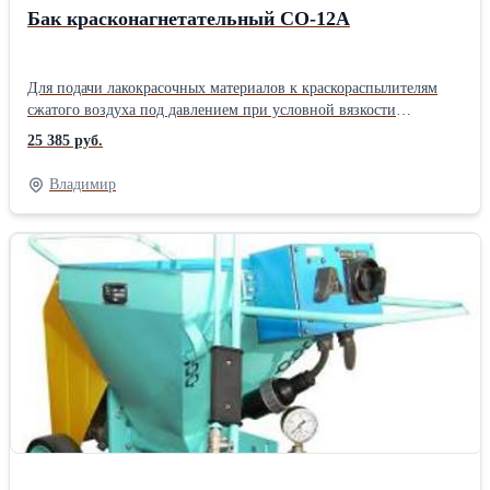
Бак красконагнетательный СО-12А
Для подачи лакокрасочных материалов к краскораспылителям
сжатого воздуха под давлением при условной вязкости
лакокрасочного материала не более 60 с по ВЗ-246. Бак
25 385 руб.
краскрнагнетательный СО-12А состоит из емкости с крышкой,
крана для воздуха, редуктора, привода, мешалки, крана для
Владимир
краски, фильтра, клапана сброса давления, клапана
предохранительного, манометра и рукава, который используется
для подвода воздуха к редуктору красконагнетательного бака,
отвода воздуха от редуктора к краскораспылителю, подачи
лакокрасочных материалов от красконагнетательного бака к
краскораспылителю.