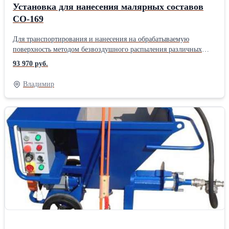
Установка для нанесения малярных составов
СО-169
Для транспортирования и нанесения на обрабатываемую
поверхность методом безвоздушного распыления различных
растворов. Это могут быть малярные, огнезащитные,
93 970 руб.
дезинфицирующие, масляные, клеевые и другие составы с
содержанием кислот, щелочей не более 20 процентов (исключая
Владимир
азотную кислоту), подвижностью не более 50 с. Установка для
нанесения малярных составов СО-169 может использоваться для
подачи методом воздушного распыления водных огнезащитных
составов, а так же масляных и клеевых шпатлевок, что
обеспечивается универсальной удочкой. При этом необходимо
заменить сопло (из комплекта сменных частей и подключить к
удочке воздух (через имеющийся ниппель).