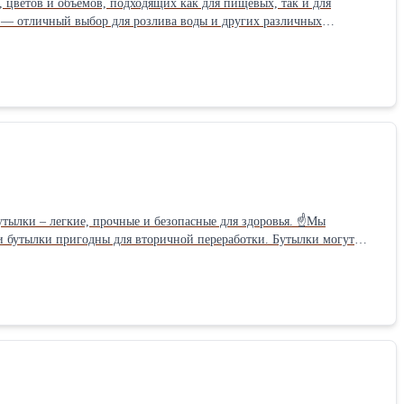
цветов и объемов, подходящих как для пищевых, так и для
ете ознакомиться и выбрать необходимую тару на нашем сайте tara-butylka.ru/
icap) ♻Широкий спектр применения:
овые бутылки ПЭТ – это удобство
ии и перевозке. ☝Продажи оптом и в розницу,