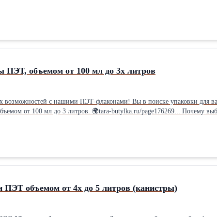
✔Минимальная отгрузка 1 упаковка - 3 шт. ✔Цена: договорная (зависит от
ричной переработки! Уникальный дизайн бутылки, позволяет производить легкую и прочную тару по более
ю для хранения и перевозки питьевой жидкости, установки в кулеры.
 ПЭТ, объемом от 100 мл до 3х литров
конами! Вы в поиске упаковки для вашей продукции❓ 👉Мы предлагаем широкий ассортимент
ров. 🌍tara-butylka.ru/page176269... Почему выбирают нас? ✅Универсальность: От изящных флаконов для косметики
шение для любой задачи! ✅Качество продукции: Наши флаконы изготавливаются из высококачественного ПЭТ,
овы помочь вам в этом! ✅Экологичность: ПЭТ – это
что делает наши флаконы ответственным выбором для заботы об окружа
 ПЭТ объемом от 4х до 5 литров (канистры)