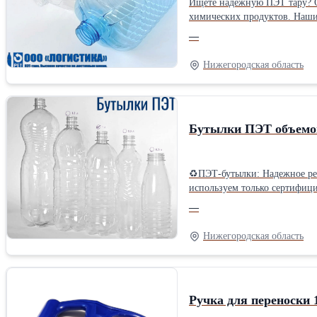
Ищете надежную ПЭТ тару? О
химических продуктов. Наши универсальные бестселлеры - ПЭТ бутылки на 4; 4,1; 4,4; 4,8 и 5 литров — отличный выбор для розлива воды и других различных
жидкостей. Для комплексного решения ваших задач мы предлагаем сопутствующие товары: крышки и ручки. Качество нашей ПЭТ тары гарантировано контролем на всех
—
Нижегородская область
Бутылки ПЭТ объемом
♻ПЭТ-бутылки: Надежное решение для упаковки и логистики 🌍tara-butylk
используем только сертифицированное сырье, гара
быть различной формы и объёма (от 
—
Идеально подходят для розлива: молока
на линиях розлива, экономия на тр
Нижегородская область
любые объемы.
Ручка для переноски 