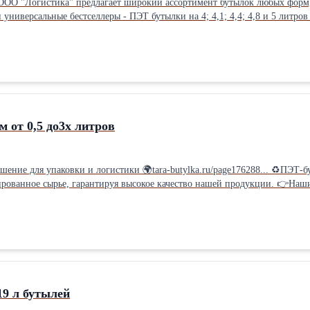
ОО "Логистика" предлагает широкий ассортимент бутылок любых форм, 
этапах производственного процесса. 🌍Если вас заинтересовал данный товар, вы мож
 от 0,5 до3х литров
a.ru/page176288... ♻ПЭТ-бутылки – легкие, прочные и безопасные для здоровья. ☝Мы
нтируя высокое качество нашей продукции. 👉Наши бутылки пригодны для вторичной переработки. Бутылки могут
0,5 л до 3х л), с различным диаметром горлышка ( 28 или 38 мм, BPF; PCO; OIL или Ber
, меда, питьевой воды, бытовой химии, растительного масла, соков, косметики, соусов. ♻Пластик
анспортировке и полное отсутствие риска боя. Надежно защищают жидкости при хранен
19 л бутылей