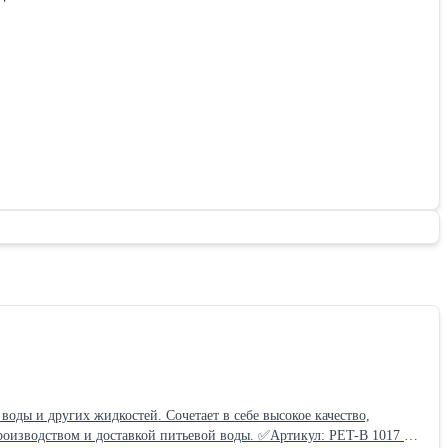
оды и других жидкостей. Сочетает в себе высокое качество,
роизводством и доставкой питьевой воды. ✅Артикул: PET-B 1017 🌍