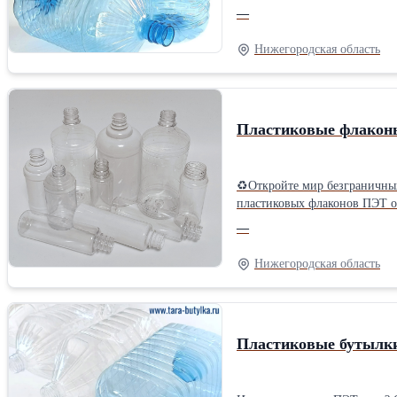
tara-butylka.ru/19l/tprodu... ✔Объем: 18,9 л ✔Диаметр горлышка: 55 мм ✔Вес – 380 г; ✔Цвет: прозрачно-голубой, возможен под заказ (обсуждается индивидуально,
—
зависит от объема заказа). 
первичной преформы высокого качества. ✔Подходит для вто
Нижегородская область
низкой цене, предназначенну
Пластиковые флаконы
♻Откройте мир безграничных возможностей с нашими ПЭТ-фла
пластиковых флаконов ПЭТ объемом от 100 мл до 3 лит
до вместительной тары для бытовой химии – мы найдем ре
—
гарантирующего прочность и безопасность. ✅Индивидуальный подход: Нужен уникальный дизайн? Мы гот
перерабатываемый материал, 
Нижегородская область
Пластиковые бутылки