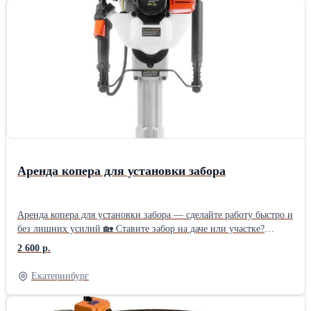
Аренда копера для установки забора
Аренда копера для установки забора — сделайте работу быстро и
без лишних усилий 🏡 Ставите забор на даче или участке?
Вместо тяжёлой кувалды возьмите в аренду бензиновый копер
2 600 р.
MESSER JH‑70 — он сам «загоняет» столбы в землю.
Справитесь вдвоём за день там, где вручную работали бы
Екатеринбург
неделю. 🛠 Что вы получаете: готовый к работе инструмент: всё
настроено, залита топливная смесь; понятную инструкцию и