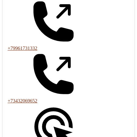
+79961731332
+73432069652