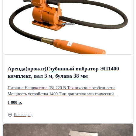
короткий инструктаж по работе; комплект насадок под разные
столбы; поддержку по телефону, если возникнут вопросы с
инструментом
Аренда(прокат)Глубинный вибратор ЭП1400
комплект, вал 3 м, булава 38 мм
Питание Напряжение (В) 220 В Технические особенности
Мощность устройства 1400 Тип двигателя электрический
Дополнительная информация Частота вибрации (виб/мин) 3000
1 000 р.
Длина булавы 3 м Диаметр булавы вибратора (мм) 38 Масса
вибронаконечника (кг) 1.54 Высокочастотчный да Способ
Волгоград
питания инструмента от электрической сети Комплектация
Глубинный вибратор для бетона ЭП-1400, вал 3 м., наконечник
38 мм Описание Глубинный вибратор для бетона TeaM ЭП1400,