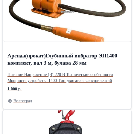
закаленных, прецизионное зубошлифование и
переносной. Гибкий вал - шланг который является
резьбошлифование.
промежуточным звеном между двигателем и вибрирующим
элементом. Прочный, с домолнительным армированием из
стали, при этом эластичный и устойчивый к механическим
повреждениям. Вибронаконечник является ключевым звеном
всего инструмента. г. Волгоград
Аренда(прокат)Глубинный вибратор ЭП1400
комплект, вал 3 м, булава 28 мм
Питание Напряжение (В) 220 В Технические особенности
Мощность устройства 1400 Тип двигателя электрический
Дополнительная информация Частота вибрации (виб/мин) 3000
1 000 р.
Длина булавы 3 м Диаметр булавы вибратора (мм) 28 Масса
вибронаконечника (кг) 1.54 Высокочастотчный да Способ
Волгоград
питания инструмента от электрической сети Страна
производства Китай Комплектация Глубинный вибратор для
бетона ЭП-1400, вал 3 м., наконечник 28 мм / упаковка Габариты
Длина упаковки 80 см Высота упаковки 36 см Ширина упаковки
80 см Описание Глубинный вибратор для бетона TeaM ЭП1400,