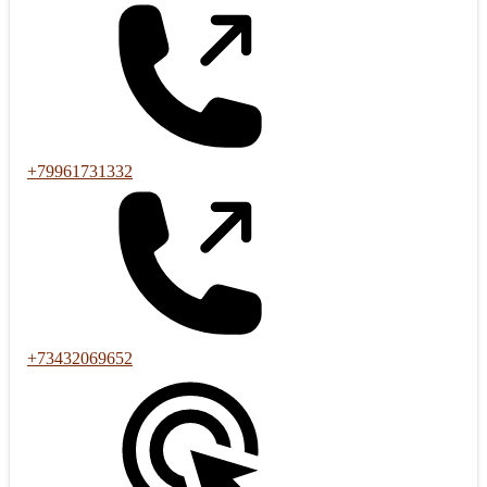
+79961731332
+73432069652