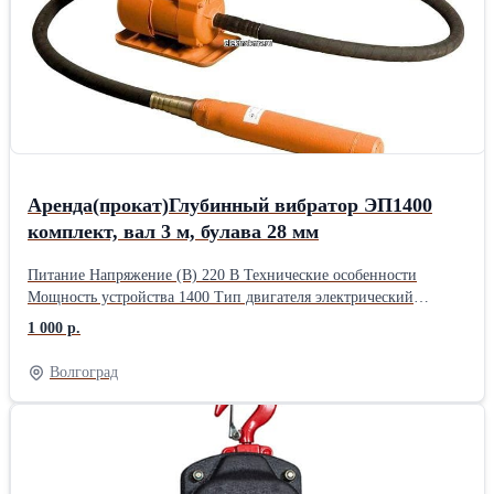
закаленных, прецизионное зубошлифование и
переносной. Гибкий вал - шланг который является
резьбошлифование.
промежуточным звеном между двигателем и вибрирующим
элементом. Прочный, с домолнительным армированием из
стали, при этом эластичный и устойчивый к механическим
повреждениям. Вибронаконечник является ключевым звеном
всего инструмента. г. Волгоград
Аренда(прокат)Глубинный вибратор ЭП1400
комплект, вал 3 м, булава 28 мм
Питание Напряжение (В) 220 В Технические особенности
Мощность устройства 1400 Тип двигателя электрический
Дополнительная информация Частота вибрации (виб/мин) 3000
1 000 р.
Длина булавы 3 м Диаметр булавы вибратора (мм) 28 Масса
вибронаконечника (кг) 1.54 Высокочастотчный да Способ
Волгоград
питания инструмента от электрической сети Страна
производства Китай Комплектация Глубинный вибратор для
бетона ЭП-1400, вал 3 м., наконечник 28 мм / упаковка Габариты
Длина упаковки 80 см Высота упаковки 36 см Ширина упаковки
80 см Описание Глубинный вибратор для бетона TeaM ЭП1400,