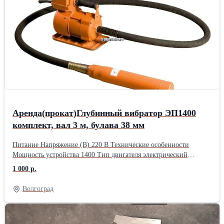
короткий инструктаж по работе; комплект насадок под разные
столбы; поддержку по телефону, если возникнут вопросы с
инструментом
Аренда(прокат)Глубинный вибратор ЭП1400
комплект, вал 3 м, булава 38 мм
Питание Напряжение (В) 220 В Технические особенности
Мощность устройства 1400 Тип двигателя электрический
Дополнительная информация Частота вибрации (виб/мин) 3000
1 000 р.
Длина булавы 3 м Диаметр булавы вибратора (мм) 38 Масса
вибронаконечника (кг) 1.54 Высокочастотчный да Способ
Волгоград
питания инструмента от электрической сети Комплектация
Глубинный вибратор для бетона ЭП-1400, вал 3 м., наконечник
38 мм Описание Глубинный вибратор для бетона TeaM ЭП1400,