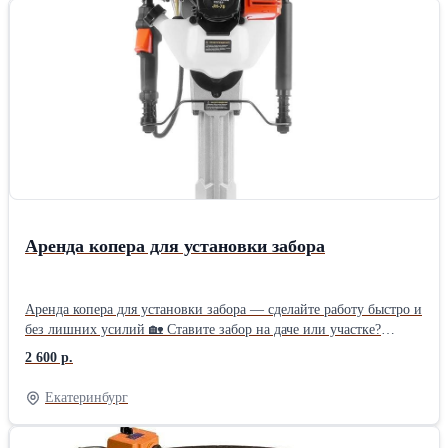
Аренда копера для установки забора
Аренда копера для установки забора — сделайте работу быстро и
без лишних усилий 🏡 Ставите забор на даче или участке?
Вместо тяжёлой кувалды возьмите в аренду бензиновый копер
2 600 р.
MESSER JH‑70 — он сам «загоняет» столбы в землю.
Справитесь вдвоём за день там, где вручную работали бы
Екатеринбург
неделю. 🛠 Что вы получаете: готовый к работе инструмент: всё
настроено, залита топливная смесь; понятную инструкцию и