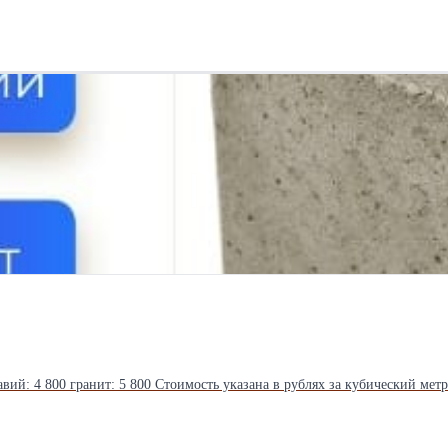
Товарный бетон М150 в Коломне Класс: В 10 Марка бетона: М150 Гравий: 4 800 гранит: 5 800 