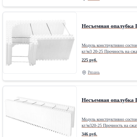
Несъемная опалубка 
Модуль конструктивно состоит
кг/м3 20-25 Прочность на сжатие при 10% линей. деформации, МПа (кг/см2) 0,05-0,16 (0,51-1,632) Предел прочности при изгибе МПа (кг/см2) 0,07-0,25 (0,714-2,55)
Теплопроводность в сухом состоянии при (25±5)°С, Вт/(м К) 0,03
225 руб.
объему 2,0-3,0Производитель
Рязань
Несъемная опалубка 
Модуль конструктивно состоит
кг/м320-25 Прочность на сжатие при 10% линей. деформации, МПа (кг/см2)0,05-0,16 (0,51-1,632) Предел прочности при изгибе МПа (кг/см2)0,07-0,25 (0,714-2,55)
Теплопроводность в сухом состоянии при (25±5)°С, Вт/(м К)0,037
346 руб.