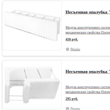
Несъемная опалубка 
Модуль конструктивно состоит
механические свойства Плотность, кг/м3 20-25 Прочность на сжатие при 10% линей. деформации, МПа (кг
(кг/см2) 0,07-0,25 (0,714-2,55) Теплопроводность в сухом состоянии при (25±5)°С, Вт/(м К) 0,037–0,042 Влажность плит, отгружаемых потребителю, %, не бо
450 руб.
Водопоглощение за 24 ч, % ,
Рязань
Несъемная опалубка 
Модуль конструктивно состоит
механические свойства Плотность, кг/м3 20-25 Прочность на сжатие при 10% линей. деформации, МПа (кг
(кг/см2) 0,07-0,25 (0,714-2,55) Теплопроводность в сухом состоянии при (25±5)°С, Вт/(м К) 0,037–0,042 Влажность плит, отгружаемых потребителю, %, не бо
295 руб.
Водопоглощение за 24 ч, % ,
Рязань