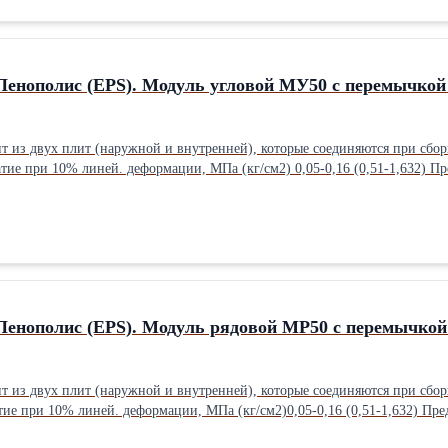
Пенополис (EPS). Модуль угловой МУ50 с перемычкой
 из двух плит (наружной и внутренней), которые соединяются при сборке ме
7–0,042 Влажность плит, отгружаемых потребителю, %, не более 12 Водопоглощение за 24 ч, % , по
: Собственное производство
Пенополис (EPS). Модуль рядовой МР50 с перемычкой
 из двух плит (наружной и внутренней), которые соединяются при сборке ме
–0,042 Влажность плит, отгружаемых потребителю, %, не более12 Водопоглощение за 24 ч, % , по