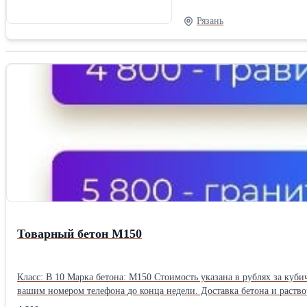
объему2,0-3,0
Рязань
Товарный бетон М150
Класс: В 10 Марка бетона: М150 Стоимость указана в рублях за кубический метр (1м3) с учетом НДС 20%, без доставки и ПМД Воспользуйтесь выгодным предложением: скидка 7% будет зафиксирована за
вашим номером телефона до конца недели. Доставка бетона и раство