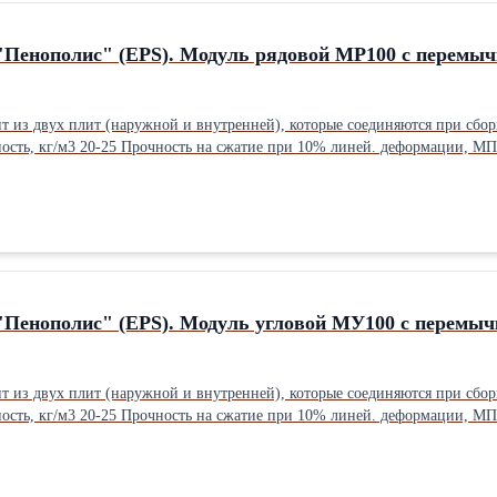
"Пенополис" (EPS). Модуль рядовой МР100 с перемыч
 из двух плит (наружной и внутренней), которые соединяются при сборке 
/см2) 0,05-0,16 (0,51-1,632) Предел прочности при изгибе МПа
лее 12
 по объему 2,0-3,0Производитель: Собственное производство
"Пенополис" (EPS). Модуль угловой МУ100 с перемыч
 из двух плит (наружной и внутренней), которые соединяются при сборке 
/см2) 0,05-0,16 (0,51-1,632) Предел прочности при изгибе МПа
лее 12
 по объему 2,0-3,0Производитель: Собственное производство