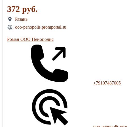
372 руб.
Рязань
ooo-penopolis.promportal.su
Роман ООО Пенополис
+79107487005
ooo-penopolis.pro