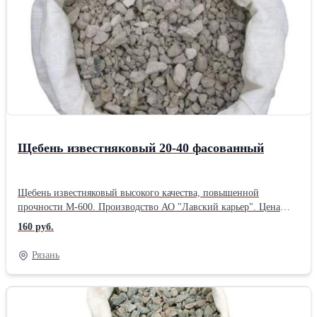
Щебень известняковый 20-40 фасованный
Щебень известняковый высокого качества, повышенной
прочности М-600. Производство АО "Лавский карьер". Цена
указана с учётом погрузки в автотранспорт. При заказе
160 руб.
большого объёма возможна скидка!Вид щебня: Известняковый
Фракция: Средний Форма поставки: Фасованный Марка щебня:
Рязань
М600