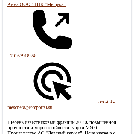
Анна ООО "ТПК "Мещера"
+79167918358
ooo-tpk-
meschera.promportal.su
Щебень известняковый фракции 20-40, повышенной
прочности и морозостойкости, марки М600.
Производство АО "Лавский карьер". Цена указана с