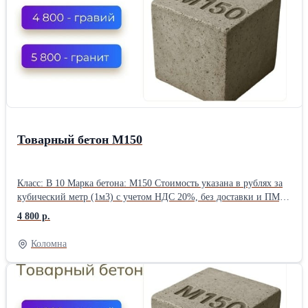
Товарный бетон М150
Класс: В 10 Марка бетона: М150 Стоимость указана в рублях за
кубический метр (1м3) с учетом НДС 20%, без доставки и ПМД
Воспользуйтесь выгодным предложением: скидка 7% будет
4 800 р.
зафиксирована за вашим номером телефона до конца недели.
Доставка бетона и раствора — круглосуточно, без выходных.
Коломна
Оформите заявку прямо сейчас, чтобы зафиксировать цену.