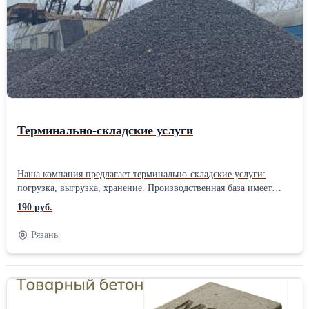
Терминально-складские услуги
Наша компания предлагает терминально-складские услуги:
погрузка, выгрузка, хранение. Производственная база имеет
открытые и закрытые площадки для хранения, спецтехнику для
190 руб.
производства погрузки/выгрузки любой сложности. Также
имеются собственные железнодорожные пути и повышенный
Рязань
путь, в том числе. База расположена по адресу: Рязанская обл., г.
Рыбное, Железнодорожная территория, сооружение
№1.Производитель: Собственное производство