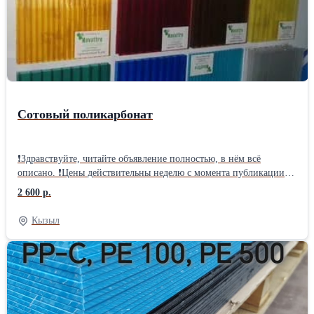
Сотовый поликарбонат
❗Здравствуйте, читайте объявление полностью, в нём всё
описано. ❗Цены действительны неделю с момента публикации от
04.08.2026г, далее актуальную стоимость Вы можете узнать по
2 600 р.
телефону или у нас в магазине. ❗Смотрите все объявления
продавца "Авито" выбирайте понравившиеся Вам товары,
Кызыл
добавляйте в избранное, что бы не потерять. ❗Если вдруг
объявление не активно - это не значит что товара нет в наличии!
❗❗❗Мы работаем с 10 до 17 часов будни, сб. до 15 часов.
Находимся в Абакане на Складской, 6 🚩 3,5 мм СафПласт
"Рационал" - 2 600 руб. за лист 🚩 4 мм СафПласт "Рационал" -
3 050 руб. за лист 🚩 4 мм СафПласт "Практик" - 3 470 руб. за
лист 🚩 4 мм СафПласт "АктуальБио" - 4 250 руб. за лист 🚩 4