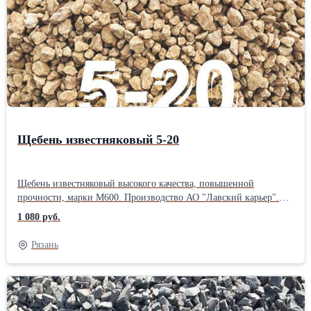
Щебень известняковый 5-20
Щебень известняковый высокого качества, повышенной
прочности, марки М600. Производство АО "Лавский карьер".
Цена указана с учётом погрузки в автотранспорт. Склад
1 080 руб.
расположен по адресу: Рязанская обл., г. Рыбное,
Железнодорожная территория 1.Производитель: АО "Лавский
Рязань
карьер" Вид щебня: Известняковый Фракция: Средний Форма
поставки: Навалом Марка щебня: М600