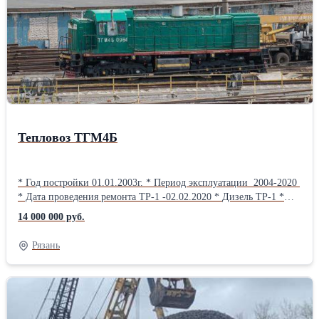
Тепловоз ТГМ4Б
* Год постройки 01.01.2003г. * Период эксплуатации 2004-2020
* Дата проведения ремонта ТР-1 -02.02.2020 * Дизель ТР-1 *
Электрические машины ТР-1 * Электроаппараты ТР-1 *
14 000 000 руб.
Аккумуляторные батареи 32-ТН-450 2019- 2022 г.в. * Колёсные
пары Бандажи 33-38 мм. Гребень 30 мм. * Экипажная часть ТР-1
Рязань
* Вспомогательноё оборудование ТР-1 * Состояние Рабочее.
Ремонт не требуется. * Выход на пути МПС ЭПК - 150, АЛСН,
скоростемер 3С-2М * Наличие документов Полный пакет *
Заводской номер (8и-значный) 0964=//=15674369Производитель:
Людиновец