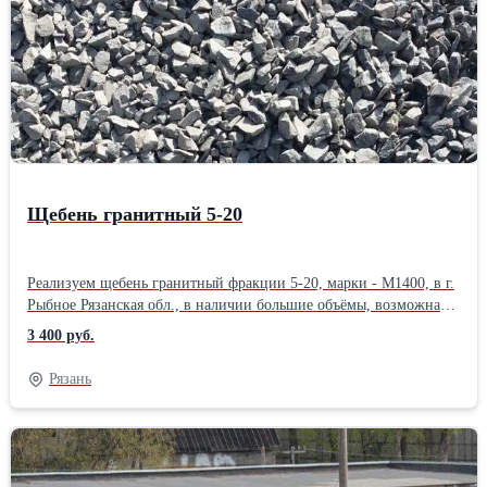
Щебень гранитный 5-20
Реализуем щебень гранитный фракции 5-20, марки - М1400, в г.
Рыбное Рязанская обл., в наличии большие объёмы, возможна
погрузка как в автотранспорт, так и в вагоны - имеются
3 400 руб.
собственные подъездные пути и спецтехника. При больших
объёмах скидка гарантирована.Вид щебня: Гранитный Фракция:
Рязань
Средний Форма поставки: Навалом Марка щебня: М1400