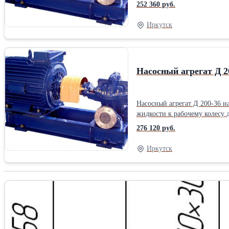
энергию жидкости за счет гидродинамическ
252 360 руб.
наличия двустороннего рабоч
Насос: 29,7 м.в.ст Мощность:
Иркутск
Насосный агрегат Д 2
Насосный агрегат Д 200-36 
жидкости к рабочему колесу двустороннего входа и спиральным от
энергию жидкости за счет гидродинамическ
276 120 руб.
наличия двустороннего рабоч
Насос: 36 м.в.ст Мощность: 3
Иркутск