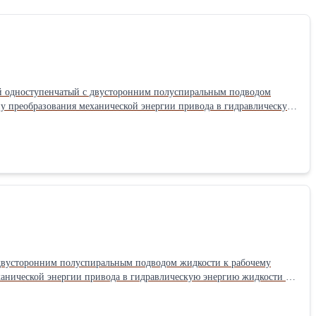
ный одноступенчатый с двусторонним полуспиральным подводом
е с дв 22кВт из-за
ую способность и кавитационные качества.Подача: 180 м3/час
 двусторонним полуспиральным подводом жидкости к рабочему
Подача: 200 м3/час Насос: 36 м.в.ст