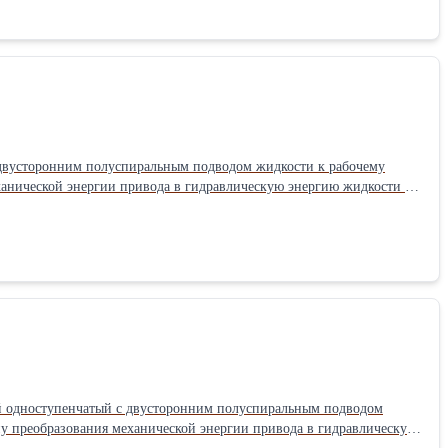
 двусторонним полуспиральным подводом жидкости к рабочему
Подача: 180 м3/час Насос: 25 м.в.ст
ный одноступенчатый с двусторонним полуспиральным подводом