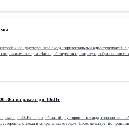
рамы
 центробежный двустороннего входа, горизонтальный одноступенчатый с
ния механической энергии привода в гидравлическую энергию жидкости за
емы рабочего колеса, подвода и отвода. Насос Д 200-36б без рамы из-за наличия двустороннего рабочего колеса и
сти имеют хорошую всасывающую способность и кавитационные качества.
00-36а на раме с дв 30кВт
на раме с дв 30кВт – центробежный двустороннего входа, горизонталь
водом. Насос действует по принципу преобразования механической энергии привода в гидравлическую