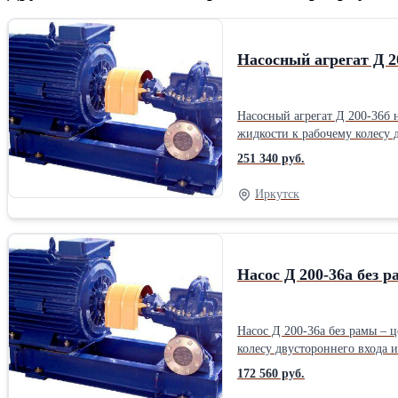
Насосный агрегат Д 2
Насосный агрегат Д 200-36б
жидкости к рабочему колесу двустороннего входа и спиральным от
энергию жидкости за счет гидродинамическ
251 340 руб.
наличия двустороннего рабоч
Насос: 25 м.в.ст Мощность: 2
Иркутск
Насос Д 200-36а без 
Насос Д 200-36а без рамы –
колесу двустороннего входа и спиральным отводом. Насос действует по принципу преобразова
счет гидродинамического воздействия лопастной сист
172 560 руб.
двустороннего подвода жидко