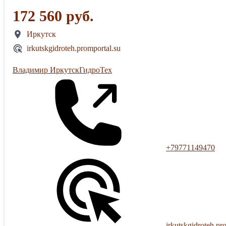
172 560 руб.
Иркутск
irkutskgidroteh.promportal.su
Владимир ИркутскГидроТех
+79771149470
irkutskgidroteh.pr