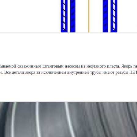
сываемой скважинным штанговым насосом из нефтяного пласта. Якорь г
и. Все детали якоря за исключением внутренней трубы имеют резьбы НКТ
 Характеристики: - диаметр эксплуатационной колонны…114, 146, 168; - 