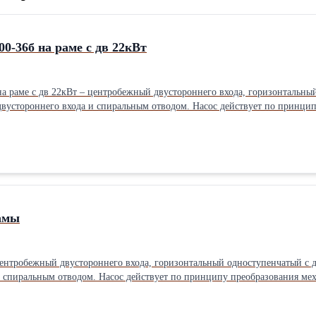
00-36б на раме с дв 22кВт
 на раме с дв 22кВт – центробежный двустороннего входа, горизонталь
водом. Насос действует по принципу преобразования механической энергии привода в гидравлическую
ого воздействия лопастной системы рабочего колеса, подвода и отвода. Насосный агрегат Д 200-36б на рам
его колеса и двустороннего подвода жидкости имеют хорошую всасывающ
2 x 1500
рамы
 центробежный двустороннего входа, горизонтальный одноступенчатый с
ния механической энергии привода в гидравлическую энергию жидкости за
емы рабочего колеса, подвода и отвода. Насос Д 200-36а без рамы из-за наличия двустороннего рабочего колеса и
сти имеют хорошую всасывающую способность и кавитационные качества.