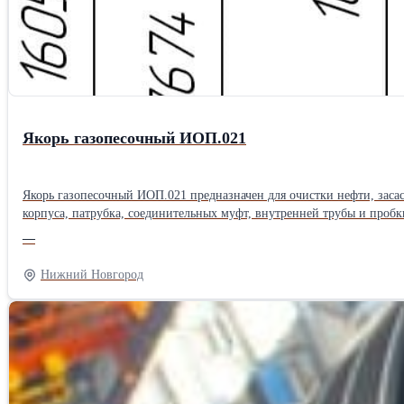
Якорь газопесочный ИОП.021
Якорь газопесочный ИОП.021 предназначен для очистки нефти, заса
корпуса, патрубка, соединительных муфт, внутренней трубы и пробк
затрубного пространства верхний корпус имеет 88 отверстий Ø10мм.
—
кг; - рабочий диапазон пропускной способности до 200 м3/сут.
Нижний Новгород