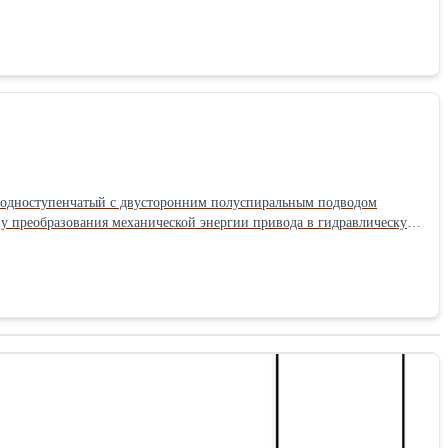
е с дв 30кВт из-за
ую способность и кавитационные качества.Подача: 190 м3/час
ый одноступенчатый с двусторонним полуспиральным подводом
е с дв 37кВт из-за
ую способность и кавитационные качества.Подача: 200 м3/час