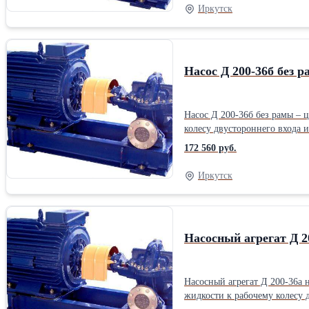
Иркутск
Насос Д 200-36б без 
Насос Д 200-36б без рамы –
колесу двустороннего входа и спиральным отводом. Насос действует по принципу преобразова
счет гидродинамического воздействия лопастной сист
172 560 руб.
двустороннего подвода жидко
Иркутск
Насосный агрегат Д 2
Насосный агрегат Д 200-36а 
жидкости к рабочему колесу двустороннего входа и спиральным от