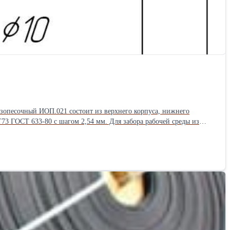
азопесочный ИОП.021 состоит из верхнего корпуса, нижнего
73 ГОСТ 633-80 с шагом 2,54 мм. Для забора рабочей среды из
габаритные размеры: длина 16058 мм, диаметр Ø89 мм; - масса 22,2