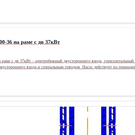
ого воздействия лопастной системы рабочего колеса, подвода и отвода. Насосный агрегат Д 200-36а на рам
его колеса и двустороннего подвода жидкости имеют хорошую всасывающ
 30 x 1500
00-36 на раме с дв 37кВт
на раме с дв 37кВт – центробежный двустороннего входа, горизонтальн
водом. Насос действует по принципу преобразования механической энергии привода в гидравлическую
ого воздействия лопастной системы рабочего колеса, подвода и отвода. Насосный агрегат Д 200-36 на рам
его колеса и двустороннего подвода жидкости имеют хорошую всасывающ
7 x 1500