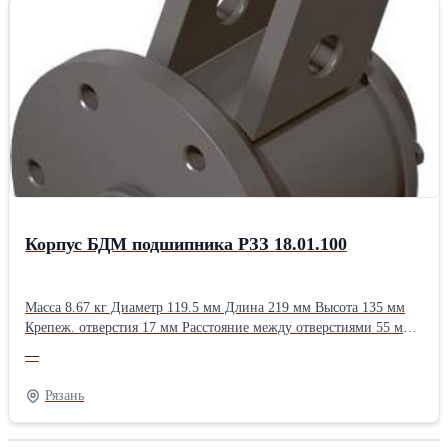
Корпус БДМ подшипника РЗЗ 18.01.100
Масса 8.67 кг Диаметр 119.5 мм Длина 219 мм Высота 135 мм
Крепеж. отверстия 17 мм Расстояние между отверстиями 55 мм
Применяемость БДП-3х4М БДП-4х4М БДП-6х4М БДП-6х4МТ
—
БДП-6х4МТМ БДП-8х4МТ БДП-8х4МТМ БДН-2,4х2 БДП-3,2х2
БДП-4х2 БДП-6х2 БДП-8х2
Рязань