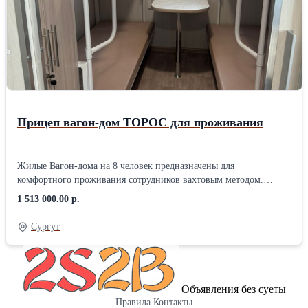
дисками. * Использование импортных гидроцилиндров и
поворотных кругов.
Прицеп вагон-дом ТОРОС для проживания
Жилые Вагон-дома на 8 человек предназначены для
комфортного проживания сотрудников вахтовым методом.
Технология укладки слоев утеплителя обеспечивает комфортные
1 513 000.00 р.
условия для проживания в суровом климате (от -60 ⁰С до +40
⁰С). Также наши вагоны отличаются высокой надежностью
Сургут
благодаря прочной металлоконструкции, которая рассчитана на
кручения и изгибы при езде в условиях бездорожья. Вход в
вагон-дом через обогреваемый тамбур с вешалкой для верхней
одежды и полкой обуви. Далее идет общее помещение, где
Объявления без суеты
имеется: мойка, полка для умывальных принадлежностей, 4
Правила
Контакты
стула, обеденный стол. Здесь сотрудники вашей компании могут