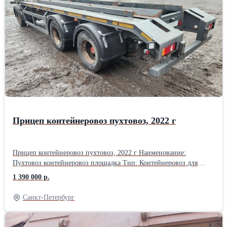
Прицеп контейнеровоз пухтовоз, 2022 г
Прицеп контейнеровоз пухтовоз, 2022 г Наименование:
Пухтовоз контейнеровоз площадка Тип: Контейнеровоз для
перевозки сменных кузовов Вид: Универсальный грузовой
1 390 000 р.
прицеп бункеровоз Марка / модель: Строймаш-Сервис 899030
Год выпуска: 2021 (эксплуатация с 2022 г) Пробег: 200000 км
Санкт-Петербург
Технические характеристики Stroymash-Service Разрешенная
макс. масса: 30000 кг Эксплуатационная масса (вес): 5000 кг Тип
подвески: Пневматическая Количество осей: 3 Остаточный