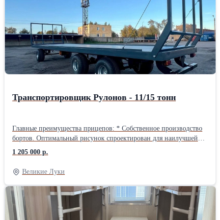
Транспортировщик Рулонов - 11/15 тонн
Главные преимущества прицепов: * Собственное производство
бортов. Оптимальный рисунок спроектирован для наилучшей
износостойкости от постоянных боковых нагрузок,
1 205 000 р.
позволяющим переносить двукратное напряжение от давления
груза по бокам. * Покраска: полиуретановое покрытие,
Великие Луки
содержащее цинк-фосфатный пигмент, обеспечивающий
долговечность и антикоррозийную стойкость. * Применение в
раме прочной стали. * Единая усиленная рама, с шаровой
системой опрокидывания (невозможность поломки). *
Использование импортных осей с усиленными тормозными