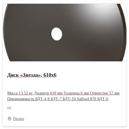
Диск «Звезда», 610х6
Масса 13.52 кг Диаметр 610 мм Толщина 6 мм Отверстие 57 мм
Применяемость БДТ-4,8 БДТ-7 БДТ-10 Salford 870 БДТ-6
—
Рязань