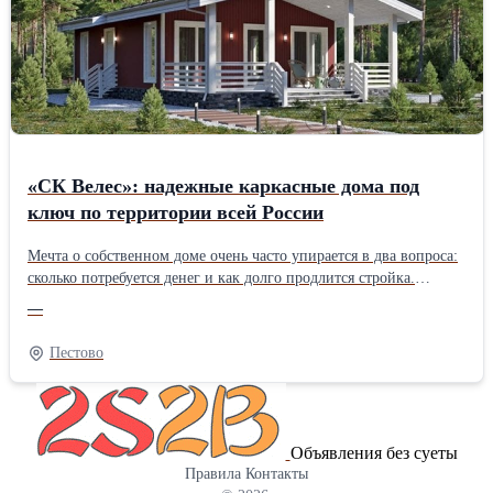
качественный асфальт с проверенных заводов, современную
технику и опытные бригады. Гарантируем соблюдение сроков и
технологий. Цены начинаются от 600 руб./м2. Точную стоимость
рассчитаем после осмотра объекта. Звоните или пишите —
ответим на все вопросы и приедем посмотреть ваш участок.
«СК Велес»: надежные каркасные дома под
ключ по территории всей России
Мечта о собственном доме очень часто упирается в два вопроса:
сколько потребуется денег и как долго продлится стройка.
Строительная фирма «СК Велес» хочет предложить решение,
—
которое сделает мечту доступнее – банрхаусы собственного
изготовления – современные, надежные и по разумной
Пестово
стоимости. Подрядчик осуществляет работу по всей России и
предлагает большой выбор проектов для дачи и постоянного
проживания, а в зависимости от бюджета доступны
разнообразные комплектации: с отделкой и без нее. Особенности
Объявления без суеты
домов от «СК Велес» Каркасные технологии – это не просто
Правила
Контакты
современный тренд, а проработанная инженерная система,