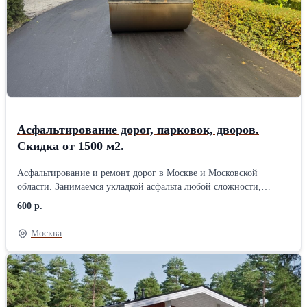
можем оперативно выходить на объект. Берём заказы любого
объёма — от небольших площадок до крупных территорий. При
объёме от 1500 м2 даём скидку до 10%. Цены начинаются от 465
руб./м2. Если найдёте предложение дешевле — готовы обсудить
и предложить более выгодные условия. Работаем строго по
технологиям, соблюдаем сроки и даём гарантию на покрытие.
Позвоните или оставьте заявку на сайте — приедем, посмотрим
объект и посчитаем стоимость без обязательств.
Асфальтирование дорог, парковок, дворов.
Скидка от 1500 м2.
Асфальтирование и ремонт дорог в Москве и Московской
области. Занимаемся укладкой асфальта любой сложности,
ямочным ремонтом, строительством дорог, укладкой асфальтовой
600 р.
крошки, установкой бортовых камней, тротуарной плитки и
благоустройством территорий. Работаем под ключ: от
Москва
подготовки основания до готового покрытия. Выезд специалиста
на объект бесплатно. Поможем подобрать решение под ваш
бюджет и бесплатно составим 3–5 вариантов сметы. При объёме
от 1500 м2 даём скидку до 10%. Берёмся и за небольшие заказы
— дворы, парковки, подъезды, отмостки. Используем