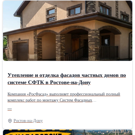
Утепление и отделка фасадов частных домов по
системе СФТК в Ростове-на-Дону
Компания «РосФасад» выполняет профессиональный полный
комплекс работ по монтажу Систем Фасадных
Теплоизоляционных Композитных (СФТК / «мокрый фасад»)
—
для частных домов, коттеджей и таунхаусов загородных домов.
Превратим ваш дом в надежную, теплую и эстетичную крепость,
Ростов-на-Дону
которая будет радовать вас десятилетиями! Наши основные
услуги: • Надежное утепление фасадов: монтаж пенопласта,