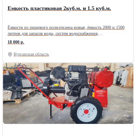
Емкость пластиковая 2куб.м. и 1.5 куб.м.
Ёмкости из пищевого полиэтилена новые, ёмкость 2000 и 1500
литров для запасов воды, систем водоснабжения,
пожаротушения, полив, пищевые и химические жидкости,
18 000 р.
дизтопливо и другие технические сооружения. Белая емкость 2
куб.м. - 22 т.р .,серая 20 т.р. Ёмкость 1.5 куб.м. Белая 20 т.р.
Курганская область
серая 18 т.р. Установка крышки на 350мм., врезка необходимой
резьбы и цвет изделия сделаем под заказ. Все ёмкости в наличии
г. Курган.