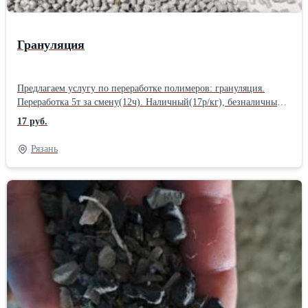
Грануляция
Предлагаем услугу по переработке полимеров: грануляция.
Переработка 5т за смену(12ч). Наличный(17р/кг), безналичный
расчет(20р/кг с НДС).
17 руб.
Рязань