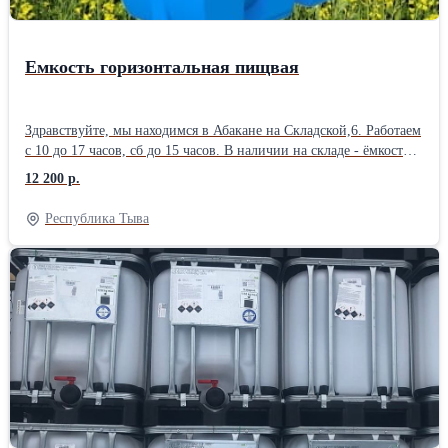
Емкость горизонтальная пищвая
Здравствуйте, мы находимся в Абакане на Складской,6. Работаем
с 10 до 17 часов, сб до 15 часов. В наличии на складе - ёмкости
из пищевого полиэтилена. От официального представителя
12 200 р.
завода "ТанПласт", по Абакану и югу Края. Для хранения и
транспортировки питьевой воды, а так же для технических
Республика Тыва
жидкостей. 🚩 Ёмкость ТЦВМ вертикальная на 100 литров - 5
400 р. 🚩 Ёмкость ТЦВП вертикальная на 200 литров - 7 350 р.
🚩 Ёмкость ТЦВП вертикальная на 300 литров - 8 650 р. 🚩
Ёмкость ТЦВП вертикальная на 500 литров - 12 600 р. 🚩
Ёмкость ТВП прямоугольная вертикальная на 800 литров - 21
800 р. 🚩 Ёмкость ТЦВП вертикальная на 3 000 литров - 42 000
р. 🚩 Ёмкость ТЦВП вертикальная на 5 000 литров - в наличии
🚩 Ёмкость ТЦВП вертикальная на 10 000 литров - 115 000 р. 🚩
Ёмкость ТЦГП Горизонтальная на 270 литров - 12 200 р. 🚩
Ёмкость ТЦГП Горизонтальная на 500 литров - 13 000 р. 🚩
Ёмкость ТЦГП Горизонтальная на 1000 литров - 23 800 р. 🚩