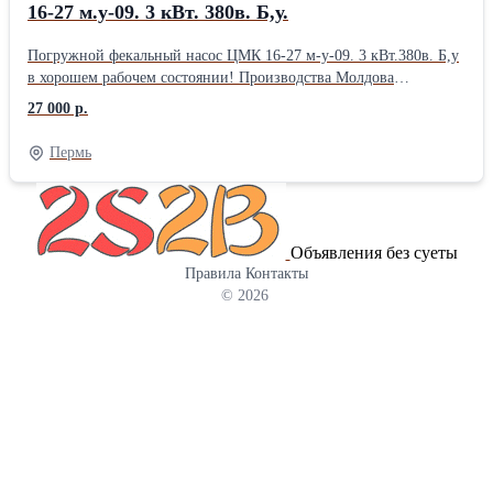
Емкость топливного бака л 30 Вид топлива - Бензин Габариты,
16-27 м.у-09. 3 кВт. 380в. Б,у.
длина/ширина/высота м 1170/670/ 900 Вес кг 150
Погружной фекальный насос ЦМК 16-27 м-у-09. 3 кВт.380в. Б,у
в хорошем рабочем состоянии! Производства Молдова
Гидромаш. Есть возможность подключения на месте или
27 000 р.
отправить вам на почту видео его работы! Фекальные насосы
ЦМК 16-27 м-у, используются для откачки загрязнённой воды и
Пермь
сточных жидкостей, защиты от подтопления помещений,
удаления грунтовых вод, осушения водоёмов, а также выкачки
фекальных масс из выгребных ям и септиков. Применяются в
промышленных и бытовых объектах, где требуется надёжное
Объявления без суеты
удаление сильно загрязнённых вод. Особенности:
Правила
Контакты
Высококачественные материалы и прочный корпус для
© 2026
длительного срока службы Режущий механизм из специальной
стали повышенной твёрдости для измельчения крупных частиц
Вместо ручки — 2 рым-болта для удобства и надёжности
монтажа Есть к нему кабель для подключения, порядка 5 метров
и разъем РШ-ВШ. Возможна отправка Т.К, в ваш регион!