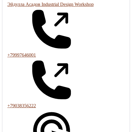
Эйдулла Асадов Industrial Design Workshop
+79997646001
+79038356222