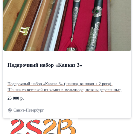
Подарочный набор «Кавказ 3»
Подарочный набор «Кавказ 3» (шашка, кинжал + 2 рога).
Шашка со вставкой из камня в мельхиоре, ножны деревянные,
обтянутые кожей и кинжал кавказский, вставка с камнем в
25 000 р.
мельхиоре. Детали украшений выполнены из мельхиора. Футляр
деревянный, с укладкой из красного бархата, крышка из
Санкт-Петербург
прозрачного стекла. Рога сувенирные КРС.