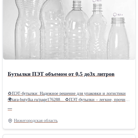
этапах производственного процесса. 🌍Если вас заинтересовал
данный товар, вы можете ознакомиться и выбрать необходимую
тару на нашем сайте tara-butylka.ru/
Бутылки ПЭТ объемом от 0,5 до3х литров
♻ПЭТ-бутылки: Надежное решение для упаковки и логистики
🌍tara-butylka.ru/page176288... ♻ПЭТ-бутылки – легкие, прочные
и безопасные для здоровья. ☝Мы используем только
—
сертифицированное сырье, гарантируя высокое качество нашей
продукции. 👉Наши бутылки пригодны для вторичной
Нижегородская область
переработки. Бутылки могут быть различной формы и объёма
(от 0,5 л до 3х л), с различным диаметром горлышка ( 28 или 38
мм, BPF; PCO; OIL или Bericap) ♻Широкий спектр