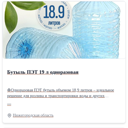
Бутыль ПЭТ 19 л одноразовая
♻Одноразовая ПЭТ бутыль объемом 18,9 литров – идеальное
решение для розлива и транспортировки воды и других
жидкостей. Сочетает в себе высокое качество, надежность и
—
экономичность, что делает ее оптимальным выбором для
предприятий, занимающихся производством и доставкой
Нижегородская область
питьевой воды. ✅Артикул: PET-B 1017 🌍tara-
butylka.ru/19l/tprodu... ✔Объем: 18,9 л ✔Диаметр горлышка: 55