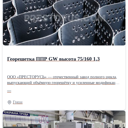
Георешетка ППР GW высота 75/160 1,3
ООО «ПРЕСТОРУСЬ» — отечественный завод полного цикла,
выпускающий объёмную георешётку и усиленные модификации
для дорожного строительства и горной промышленности.
—
Предприятие с 25-летним опытом предлагает инженерное
сопровождение проектов и поставки по всей России, сокращая
Грязи
бюджет объектов за счёт экономии сыпучих материалов и
ускорения монтажных работ. Продукция адаптирована к
сложному климату и высоким нагрузкам, что подтверждено
участием в более чем двух тысячах объектов в РФ и за рубежом.