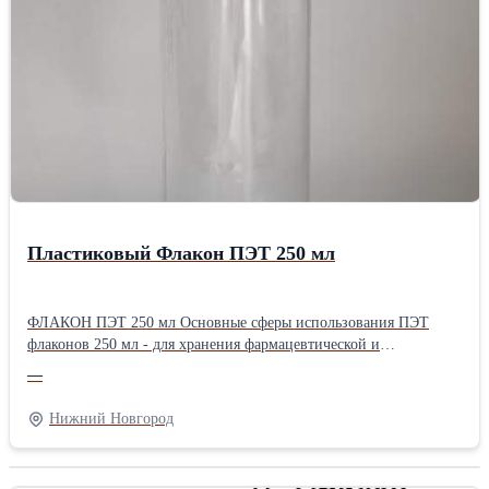
Габариты:13.5х16см ♻Компактный размер ручки позволяет
хранить ее в любом удобном месте, например, рядом с кулером
или в автомобиле. ♻Этот небольшой, но полезный аксессуар
станет незаменимым помощником в быту и на работе.
======================================= 🚩Адрес
производства: Нижегородская обл., г.Бор, ул. Луначарского
239с2 (территория завода "Теплоход")
Пластиковый Флакон ПЭТ 250 мл
ФЛАКОН ПЭТ 250 мл Основные сферы использования ПЭТ
флаконов 250 мл - для хранения фармацевтической и
косметической продукции. В емкости разливают многие жидкие
—
медицинские препараты и лекарственные средства, антисептики,
шампуни, гели для душа, тоники, а так же различные бытовые
Нижний Новгород
жидкости. Изготавливается из преформы высокого качества.
Вместимость в мл.: 250 Формат горла: DIN Размер горловины:
20 Цвет:прозрачный, возможен под заказ Минимальная отгрузка