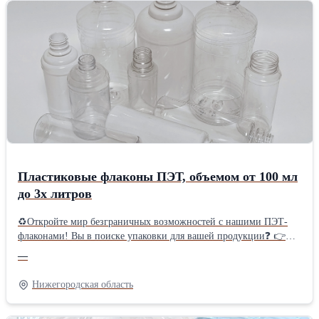
мм ✔Вес – 380 г; ✔Цвет: прозрачно-голубой, возможен под
заказ (обсуждается индивидуально, зависит от объема заказа).
✔Минимальная отгрузка 1 упаковка - 3 шт. ✔Цена: договорная
(зависит от веса тары, рассчитывается индивидуально)
✔Изготавливается из первичной преформы высокого качества.
✔Подходит для вторичной переработки! Уникальный дизайн
бутылки, позволяет производить легкую и прочную тару по
более низкой цене, предназначенную для хранения и перевозки
питьевой жидкости, установки в кулеры.
Пластиковые флаконы ПЭТ, объемом от 100 мл
до 3х литров
♻Откройте мир безграничных возможностей с нашими ПЭТ-
флаконами! Вы в поиске упаковки для вашей продукции❓ 👉Мы
предлагаем широкий ассортимент пластиковых флаконов ПЭТ
—
объемом от 100 мл до 3 литров. 🌍tara-butylka.ru/page176269...
Почему выбирают нас? ✅Универсальность: От изящных
Нижегородская область
флаконов для косметики до вместительной тары для бытовой
химии – мы найдем решение для любой задачи! ✅Качество