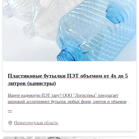
продукции: Наши флаконы изготавливаются из
высококачественного ПЭТ, гарантирующего прочность и
безопасность. ✅Индивидуальный подход: Нужен уникальный
дизайн? Мы готовы помочь вам в этом! ✅Экологичность: ПЭТ –
это перерабатываемый материал, что делает наши флаконы
ответственным выбором для заботы об окружающей среде.
Пластиковые бутылки ПЭТ объемом от 4х до 5
литров (канистры)
Ищете надежную ПЭТ тару? ООО "Логистика" предлагает
широкий ассортимент бутылок любых форм, цветов и объемов,
подходящих как для пищевых, так и для химических продуктов.
—
Наши универсальные бестселлеры - ПЭТ бутылки на 4; 4,1; 4,4;
4,8 и 5 литров — отличный выбор для розлива воды и других
Нижегородская область
различных жидкостей. Для комплексного решения ваших задач
мы предлагаем сопутствующие товары: крышки и ручки.
Качество нашей ПЭТ тары гарантировано контролем на всех