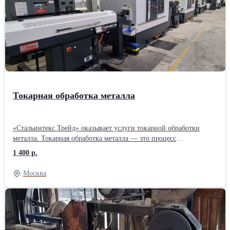
Токарная обработка металла
«Стальинтекс Трейд» оказывает услуги токарной обработки
металла. Токарная обработка металла — это процесс
механической обработки, при котором заготовка вращается
1 400 р.
вокруг своей оси, а инструмент (обычно токарный резец)
перемещается по радиусу и длине детали, удаляя материал и
Москва
придавая изделию нужную форму и размеры. Этот метод
широко используется для создания цилиндрических, конусных и
других сложных форм. Токарная обработка применяется в
различных отраслях промышленности, таких как
машиностроение, автомобилестроение, авиастроение и других,