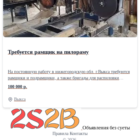
где требуется высокая точность изготовления деталей. Токарные
работы: от 1 400 руб./ч. Срочные токарные работы: от 2000 руб./
ч. Токарные работы минимальный заказ от 20 000 руб. Другие
услуги по обработке металла смотрите на официальном сайте
«Стальинтекс Трейд»
Требуется рамщик на пилораму
На постоянную работу в нижегородскую обл. г.Выкса требуются
рамщики и подрамщики, а также бригады для распиловки
кругляка (6м хвоя) на обрезной пиломатериал, 1700руб/м3 за
100 000 р.
первый и второй сорт. Стабильная зарплата два раза в месяц.
График работы, вахтовый метод, или 5-6 дневка. Вахтовикам
Выкса
проезд оплачивается. Проживание в общежитии.
Объявления без суеты
Правила
Контакты
© 2026