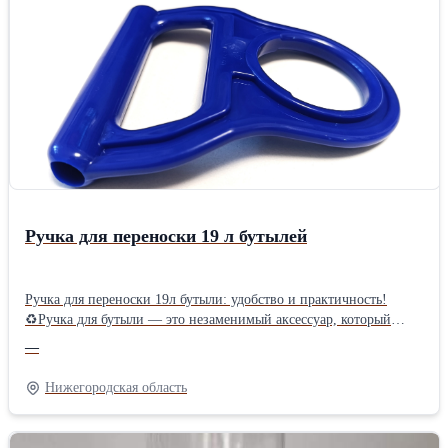
применения: Идеально подходят для розлива: молока, меда,
питьевой воды, бытовой химии, растительного масла, соков,
косметики, соусов. ♻Пластиковые бутылки ПЭТ – это удобство
на линиях розлива, экономия на транспортировке и полное
отсутствие риска боя. Надежно защищают жидкости при
хранении и перевозке. ☝Продажи оптом и в розницу, любые
объемы.
Ручка для переноски 19 л бутылей
Ручка для переноски 19л бутыли: удобство и практичность!
♻Ручка для бутыли — это незаменимый аксессуар, который
значительно облегчает транспортировку и использование
—
больших емкостей с водой или другими жидкостями. ♻Ручки
позволяют легко переносить тяжелые бутылки, снижая нагрузку
Нижегородская область
на руки и спину. ♻Изготовленные из качественных материалов,
ручки выдерживают значительные нагрузки и долговечны. Цвет:
синий Подходит для бутыли 19 литров Материал: пластик