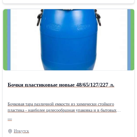
широко применяется: в ремонте лодок, пластмассовых деталей
авто и т.п; для склейки разных материалов; изготовления
стеклопластика, эмалей, лаков и т.д; изоляции стен или полов; а
также для производства.
Бочки пластиковые новые 48/65/127/227 л.
Бочковая тара различной емкости из химически стойкого
пластика - наиболее целесообразная упаковка и в бытовых
условиях, и на производствах, в том числе тех, где постоянно
—
приходится решать вопросы хранения едких веществ. В
домашних условиях бочки легко могут быть использованы в
Иркутск
самом широком спектре применения: хорошо послужат в