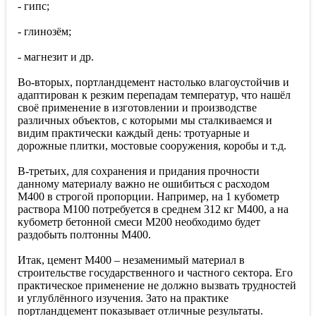
- гипс;
- глинозём;
- магнезит и др.
Во-вторых, портландцемент настолько влагоустойчив и
адаптирован к резким перепадам температур, что нашёл
своё применение в изготовлении и производстве
различных объектов, с которыми мы сталкиваемся и
видим практически каждый день: тротуарные и
дорожные плитки, мостовые сооружения, коробы и т.д.
В-третьих, для сохранения и придания прочности
данному материалу важно не ошибиться с расходом
М400 в строгой пропорции. Например, на 1 кубометр
раствора М100 потребуется в среднем 312 кг М400, а на
кубометр бетонной смеси М200 необходимо будет
раздобыть полтонны М400.
Итак, цемент М400 – незаменимый материал в
строительстве государственного и частного сектора. Его
практическое применение не должно вызвать трудностей
и углублённого изучения. Зато на практике
портландцемент показывает отличные результаты.