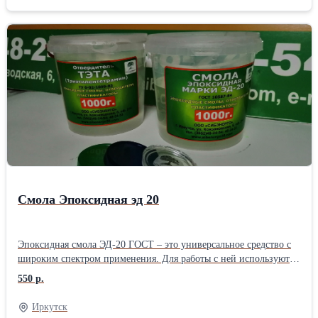
Смола Эпоксидная эд 20
Эпоксидная смола ЭД-20 ГОСТ – это универсальное средство с
широким спектром применения. Для работы с ней используются
отвердители: 45М, ПЭПА, ТЭТА и т.п. Смола поставляется
550 р.
светло-желтого оттенка в соответствие с ГОСТ. Вы можете
приобрести смолу ЭД-20 в комплекте с отвердителем перейдя на
Иркутск
страницу Эпоксидная смола ЭД-20 с отвердителем ЭД-20