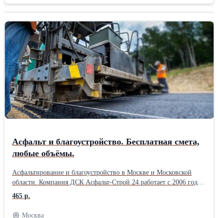
качестве контейнеров для воды, для сохранения и переработки
овощей и фруктов, для засыпки круп, как нейтральная
безопасная тара для продовольственных и для непищевых
продуктов. А на различных производствах, они удобно и
безопасно встраиваются в технологический
цикл.Производитель: Сибэнерго Тип: Бочка Тип по назначению:
Для хранения Материал: Пластик Применение: Другое
Асфальт и благоустройство. Бесплатная смета,
любые объёмы.
Асфальтирование и благоустройство в Москве и Московской
области. Компания ДСК Асфальт-Строй 24 работает с 2006 года.
За это время выполнили сотни объектов: дороги, парковки,
465 р.
дворы, дачные участки, тротуары и площадки. Делаем полный
цикл работ: укладку асфальта, ямочный ремонт, укладку
Москва