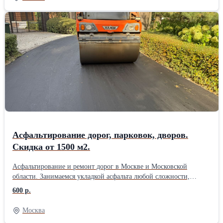
асфальтовой крошки, установку бордюров, тротуарной плитки,
подготовку основания и благоустройство территории. Выезд
специалиста и составление сметы — бесплатно. Есть
собственный парк техники, поэтому не зависим от аренды и
можем оперативно выходить на объект. Берём заказы любого
объёма — от небольших площадок до крупных территорий. При
объёме от 1500 м2 даём скидку до 10%. Цены начинаются от 465
руб./м2. Если найдёте предложение дешевле — готовы обсудить
и предложить более выгодные условия. Работаем строго по
технологиям, соблюдаем сроки и даём гарантию на покрытие.
Позвоните или оставьте заявку на сайте — приедем, посмотрим
объект и посчитаем стоимость без обязательств.
Асфальтирование дорог, парковок, дворов.
Скидка от 1500 м2.
Асфальтирование и ремонт дорог в Москве и Московской
области. Занимаемся укладкой асфальта любой сложности,
ямочным ремонтом, строительством дорог, укладкой асфальтовой
600 р.
крошки, установкой бортовых камней, тротуарной плитки и
благоустройством территорий. Работаем под ключ: от
Москва
подготовки основания до готового покрытия. Выезд специалиста