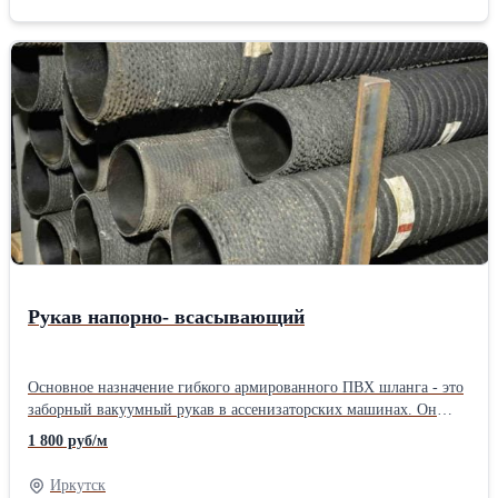
Используется в лакокрасочной промышленности, в качестве
сырья при производстве отвердителей эпоксидных смол, в
производстве ионообменных смол и присадок. Так же
применяется в качестве клеев и герметиков, связующих
лакокрасочных декоративных, антикоррозионных, защитных
покрытий (лаки, эмали, шпатлевки).
Рукав напорно- всасывающий
Основное назначение гибкого армированного ПВХ шланга - это
заборный вакуумный рукав в ассенизаторских машинах. Он
также находит широкое применение в качестве всасывающего
1 800 руб/м
шланга в автоцистернах, напорно-всасывающего рукава для
насосов, мотопомп, при очистке канализации, сточных вод.
Иркутск