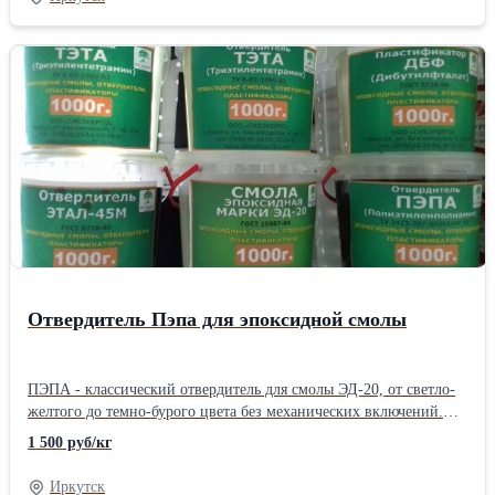
их широчайший ассортимент на рынке, огнеупорный кирпич,
шамотный кирпич.
Отвердитель Пэпа для эпоксидной смолы
ПЭПА - классический отвердитель для смолы ЭД-20, от светло-
желтого до темно-бурого цвета без механических включений.
Особенности отвердителя, быстрая полимеризация состава.
1 500 руб/кг
Популярен в композиции с ЭД-20 для получения клеевого
состава. Использовать при температуре не ниже + 20 c
Иркутск