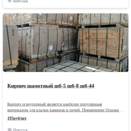
Иркутск
наружное полимерное покрытие, защищает шланг от
повреждений. Максимальная нагрузка - 13 бар. Диапазон
рабочих температур от -5 до +30 °С.
Кирпич шамотный шб-5 шб-8 шб-44
Кирпич огнеупорный является наиболее популярным
материалом для кладки каминов и печей. Применение Основное
применение огнеупорного кирпича - это обмуровка паровых
195руб/шт
котлов и котлов котельных. Наша компания специализируется на
продаже строительных материалов из огнеупоров и предлагает
Иркутск