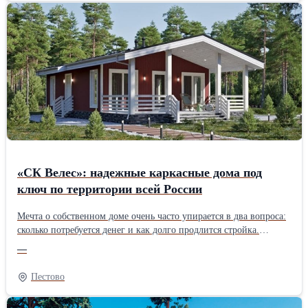
на объект бесплатно. Поможем подобрать решение под ваш
бюджет и бесплатно составим 3–5 вариантов сметы. При объёме
от 1500 м2 даём скидку до 10%. Берёмся и за небольшие заказы
— дворы, парковки, подъезды, отмостки. Используем
качественный асфальт с проверенных заводов, современную
технику и опытные бригады. Гарантируем соблюдение сроков и
технологий. Цены начинаются от 600 руб./м2. Точную стоимость
рассчитаем после осмотра объекта. Звоните или пишите —
ответим на все вопросы и приедем посмотреть ваш участок.
«СК Велес»: надежные каркасные дома под
ключ по территории всей России
Мечта о собственном доме очень часто упирается в два вопроса:
сколько потребуется денег и как долго продлится стройка.
Строительная фирма «СК Велес» хочет предложить решение,
—
которое сделает мечту доступнее – банрхаусы собственного
изготовления – современные, надежные и по разумной
Пестово
стоимости. Подрядчик осуществляет работу по всей России и
предлагает большой выбор проектов для дачи и постоянного