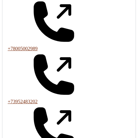
+78005002989
+73952483202