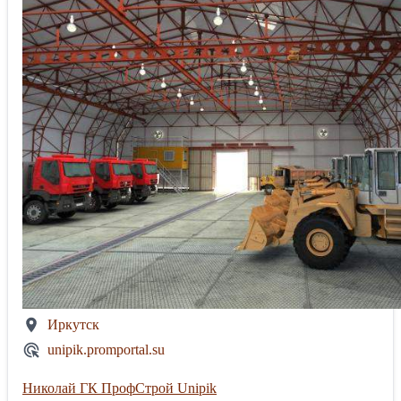
Иркутск
unipik.promportal.su
Николай ГК ПрофСтрой Unipik