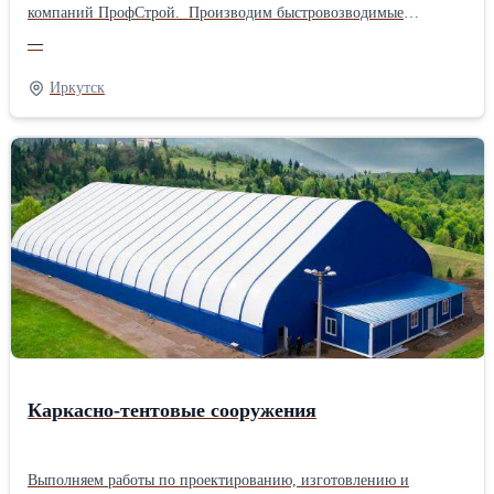
компаний ПрофСтрой. Производим быстровозводимые
каркасные сооружения. Металлокаркас: Материал каркаса –
—
стальные профили разного сечения, которые соединяются
болтами и сваркой. Марка стали С245 (Ст3) и/или 345 (09Г2С) –
Иркутск
для северных регионов страны. Тип кровли: 1)Трехслойный
армированный ПВХ тент ( внутренний слой 650 наружный
слой 900 гр/кв. м) утеплитель синтепон (от 50-200мм) 2)
Профиль с полимерным покрытием ( от 0,5 до 0,95 мм) 3)
Трехслойные сэндвич-панелей (от 50-200 мм) утеплитель
минеральная вата, экструдированный пенополистирол
Сферы применения: 1) Склад, логистический центр 2) Цех,
производственные помещения 3) Стоянка и ремонт спецтехники
4) Спортивные сооружения 5) Майнинг отели Преимущества
работы с нами: * Комплексный подход "под ключ" от
проектировки до ввода объекта в эксплуатацию * Работаем в
северных и труднодоступных районах России * Осуществляем
строительно-монтажные работы * Гарантия на сооружения до 3
летПроизводитель: Собственное производство
Каркасно-тентовые сооружения
Выполняем работы по проектированию, изготовлению и