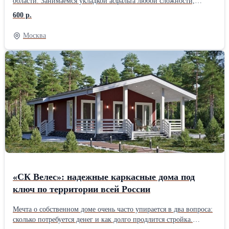
области. Занимаемся укладкой асфальта любой сложности,
ямочным ремонтом, строительством дорог, укладкой асфальтовой
600 р.
крошки, установкой бортовых камней, тротуарной плитки и
благоустройством территорий. Работаем под ключ: от
Москва
подготовки основания до готового покрытия. Выезд специалиста
на объект бесплатно. Поможем подобрать решение под ваш
бюджет и бесплатно составим 3–5 вариантов сметы. При объёме
от 1500 м2 даём скидку до 10%. Берёмся и за небольшие заказы
— дворы, парковки, подъезды, отмостки. Используем
качественный асфальт с проверенных заводов, современную
технику и опытные бригады. Гарантируем соблюдение сроков и
технологий. Цены начинаются от 600 руб./м2. Точную стоимость
рассчитаем после осмотра объекта. Звоните или пишите —
ответим на все вопросы и приедем посмотреть ваш участок.
«СК Велес»: надежные каркасные дома под
ключ по территории всей России
Мечта о собственном доме очень часто упирается в два вопроса:
сколько потребуется денег и как долго продлится стройка.