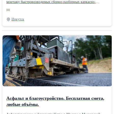
монтажу быстровозводимых сборно-разборных каркасно-
тенотовые сооружения для промышленных предприятий.
—
Торговая марка Unipik - это индивидуальный подход к каждому
клиенту, подбираем наилучшие решения под конкретные
Иркутск
климатические условия. Характеристики: 1)
Металлоконструкция: каркас из маркок стали С245 (Ст3) и/или
345 (09Г2С) — для северных регионов страны. 2) Материал
покрытия: трехслойный армированный ПВХ-тент (внутренний
слой 650, наружный слой 900 гр/кв. м) утеплитель синтепон ( от
50 до 200 мм) Сферы применения: 1) Склад, логистический
центр 2) Цех, производственные помещения 3) РММ (ремонтно-
механические мастерские) 4) Стоянка для спецтехники 5)
Майнинг отели Преимущества работы с нами: 1) Комплексный
подход «под ключ» от проектировки до ввода объекта
в эксплуатацию 2) Работаем в северных и труднодоступных
районах России 3) Осуществляем строительно-монтажные
работы 4) Гарантия на сооружения до 3 летПроизводитель:
Unipik
Асфальт и благоустройство. Бесплатная смета,
любые объёмы.