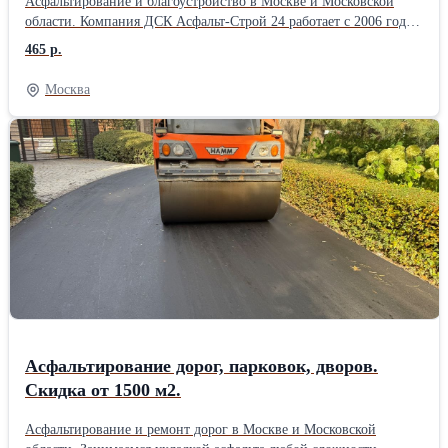
Асфальтирование и благоустройство в Москве и Московской
области. Компания ДСК Асфальт-Строй 24 работает с 2006 года.
За это время выполнили сотни объектов: дороги, парковки,
465 р.
дворы, дачные участки, тротуары и площадки. Делаем полный
цикл работ: укладку асфальта, ямочный ремонт, укладку
Москва
асфальтовой крошки, установку бордюров, тротуарной плитки,
подготовку основания и благоустройство территории. Выезд
специалиста и составление сметы — бесплатно. Есть
собственный парк техники, поэтому не зависим от аренды и
можем оперативно выходить на объект. Берём заказы любого
объёма — от небольших площадок до крупных территорий. При
объёме от 1500 м2 даём скидку до 10%. Цены начинаются от 465
руб./м2. Если найдёте предложение дешевле — готовы обсудить
и предложить более выгодные условия. Работаем строго по
технологиям, соблюдаем сроки и даём гарантию на покрытие.
Позвоните или оставьте заявку на сайте — приедем, посмотрим
объект и посчитаем стоимость без обязательств.
Асфальтирование дорог, парковок, дворов.
Скидка от 1500 м2.
Асфальтирование и ремонт дорог в Москве и Московской