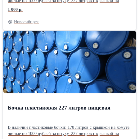
чистые по 1000 рублей за штуку. 227 литров с крышкой на
хомуте, из под типографской краски по 1000 рублей за штуку.
1 000 р.
227 литров с двумя пробками ПИЩЕВЫЕ по 1500 рублей за
штуку. 227 литров вырезанные для полива растений ПИЩЕВЫЕ
Новосибирск
по 1500 рублей за штуку. Наш адрес: г. Новосибирск, ул.
Автомобилистов проезд, 2/4 Время работы: с понедельника по
пятницу с 9 до 18 часов, без обеда. Выходной: суббота и
воскресение.
Бочка пластиковая 227 литров пищевая
В наличии пластиковые бочки: 170 литров с крышкой на хомуте,
чистые по 1000 рублей за штуку. 227 литров с крышкой на