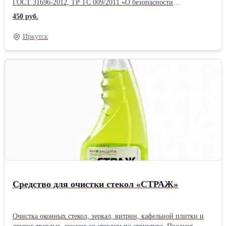
ГОСТ 31696-2012, ТР ТС 009/2011 «О безопасности
парфюмерно-косметической продукции». Продукт
450 руб.
биоразлагаем. Размер фасовки в ассортименте - от 100 мл до 20
литров.Производитель: Собственное производство
Иркутск
Средство для очистки стекол «СТРАЖ»
Очистка оконных стекол, зеркал, витрин, кафельной плитки и