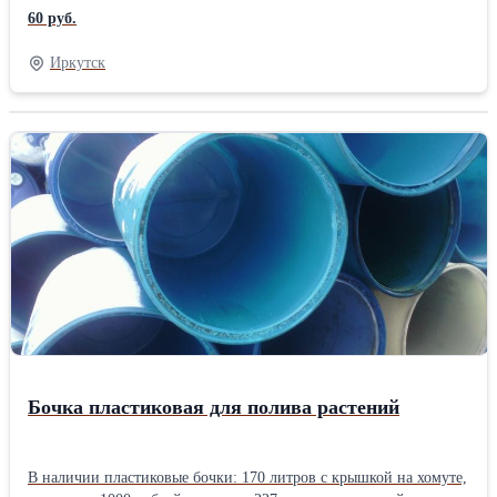
бактерий меньше чем за 30 секунд; увлажняет и смягчает кожу,
60 руб.
образует пленку пролонгируя эффект на протяжении не менее 2-
х часов. Продукция соответсвует ГОСТ 31679-2012. Аромат:
Иркутск
черная смородина, клубника, пихта.Производитель: Собственное
производство
Бочка пластиковая для полива растений
В наличии пластиковые бочки: 170 литров с крышкой на хомуте,