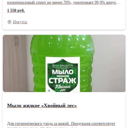
изопропиловый спирт не менее 70%, уничтожает 99,9% вирусов
и бактерий меньше чем за 30 секунд; увлажняет и смягчает кожу,
1 550 руб.
образует пленку пролонгируя эффект на протяжении не менее 2-
х часов. Продукция соответствует ГОСТ 31679-2012. Размер
Иркутск
фасовки в ассортименте - от 50 мл до 20 литров.Производитель:
Собственное производство
Мыло жидкое «Хвойный лес»
Для гигиенического ухода за кожей. Продукция соответствует