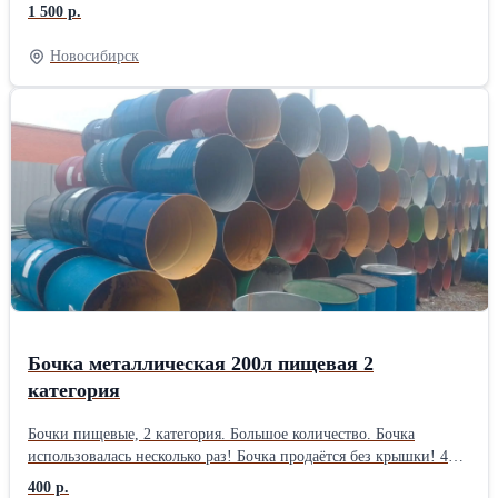
хомуте, из под типографской краски по 1000 рублей за штуку.
1 500 р.
227 литров с двумя пробками ПИЩЕВЫЕ по 1500 рублей за
штуку. 227 литров вырезанные для полива растений ПИЩЕВЫЕ
Новосибирск
по 1500 рублей за штуку. Наш адрес: г. Новосибирск, ул.
Автомобилистов проезд, 2/4 Время работы: с понедельника по
пятницу с 9 до 18 часов, без обеда. Выходной: суббота и
воскресение.
Бочка металлическая 200л пищевая 2
категория
Бочки пищевые, 2 категория. Большое количество. Бочка
использовалась несколько раз! Бочка продаётся без крышки! 400
рублей при покупке от 10 штук! В розницу 500 рублей. Наш
400 р.