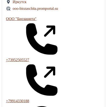
Иркутск
ooo-biozaschita.promportal.su
ООО "Биозащита"
+73952505527
+79914330188