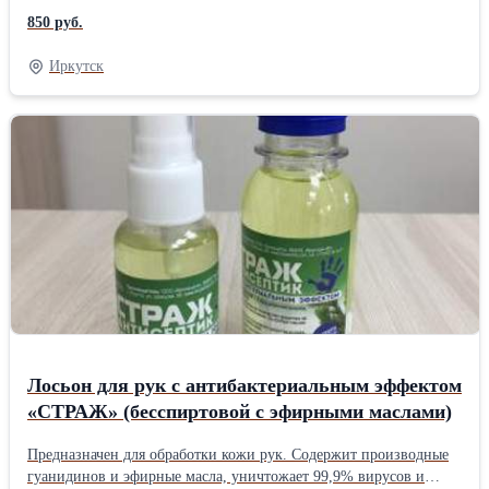
за 30 секунд; увлажняет и смягчает кожу, образует пленку
850 руб.
пролонгируя эффект на протяжении не менее 2-х часов.
Продукция соответсвует ГОСТ 31679-2012. Размер фасовки в
Иркутск
ассортименте - от 50 мл до 20 литров.Производитель:
Собственное производство
Лосьон для рук с антибактериальным эффектом
«СТРАЖ» (бесспиртовой с эфирными маслами)
Предназначен для обработки кожи рук. Содержит производные
гуанидинов и эфирные масла, уничтожает 99,9% вирусов и