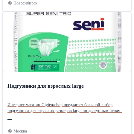
promtaransk@mail.ru
Новосибирск
Подгузники для взрослых large
Интернет магазин Gigienashop предлагает большой выбор
подгузники для взрослых размеров large по доступным ценам в
Москве. Подгузники изготавливаются из гипоаллергенных
—
воздухопроницаемых материалов и имеет защиту от протеканий
за счет гидрофобных боковых бортиков. Ознакомиться с
Москва