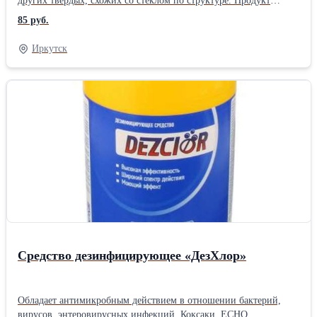
других твердых, схожих со стеклом по структуре. Продукт
биоразлагаем. Размер фасовки в ассортименте - от 500 мл до 20
85 руб.
литров, укупор - триггер / колпачок. Оптовикам
скидки.Производитель: Собственное производство
Иркутск
Средство дезинфицирующее «ДезХлор»
Обладает антимикробным действием в отношении бактерий,
вирусов, энтеровирусных инфекций, Коксаки, ЕСНО,