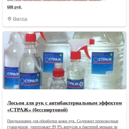
энтеральных и парентеральных гепатитов, ВИЧ-инфекций;
600 руб.
гриппа и др. ОРВИ, «птичьего гриппа H5N1», герпетической,
аденовирусной и др. инфекций, грибов рода Кандида,
Иркутск
дерматофитов. Применение: 1-4 табл. на 10 литров воды
согласно инструкции. В банке - 300 таблеток. Производство -
Россия.Форма выпуска: Таблетки
Лосьон для рук с антибактериальным эффектом
«СТРАЖ» (бесспиртовой)
Предназначен для обработки кожи рук. Содержит производные
гуанидинов, уничтожает 99,9% вирусов и бактерий меньше чем