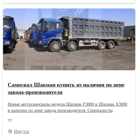
и прямой продажей, осуществить доставку, страхование.
Работаем по тендерам. Изготовление вахтовых автобусов на
заказ по индивидуальному проекту в короткие сроки! Звоните!
Производитель: Собственное производство Пробег, км.: 150
Цвет: Белый Тип двигателя: Дизельный Объем двигателя, см3:
4433 Руль: Левый
Самосвал Шакман купить из наличия по цене
завода-производителя
Новые авттосамосвалы модели Шахман F3000 и Шахман Х3000
в наличии по цене завода производителя. Специалисты
компании ООО ЕТКС занимается поставками специальной
—
техники более 13 лет! Спецтехника в наличии, а также мы
поставлям ее на заказ под ваш запрос. Предлагем самосвалы из
Иркутск
наличия мс полным комплектом документов. Оформление