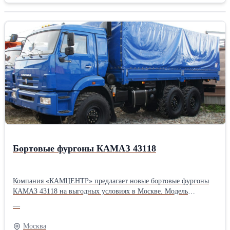
самосвалов в лизинг. Доставка до места эксплуатации.
Позвоните и получите свою технику от надежного
Поставщика.Производитель: Shaanxi Страна: Китайские
Грузоподъёмность: 25 тонн Вид топлива: Дизельные Количество
осей: Трехосные Размер: Большие
Бортовые фургоны КАМАЗ 43118
Компания «КАМЦЕНТР» предлагает новые бортовые фургоны
КАМАЗ 43118 на выгодных условиях в Москве. Модель
оснащена металлическим кузовом с откидными бортами. В
—
комплект поставки входит тент с каркасом, благодаря чему
КАМАЗ 43118 легко трансформируется в бортовой фургон.
Москва