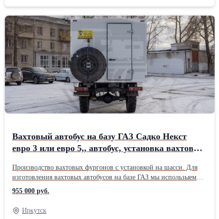
производство Пробег, км.: 150 Цвет: Белый Тип двигателя:
Дизельный Объем двигателя, см3: 4433 Руль: Левый
Вахтовый автобус на базу ГАЗ Садко Некст
евро 3 или евро 5,, автобус, установка вахтовых
фургонов
Производство вахтовых фургонов с установкой на шасси. Для
изготовления вахтовых автобусов на базе ГАЗ мы использыем
как шасси Заказчика, так и поставляем технику в сборе. Новое
955 000 руб.
базовые атвомобили мы поставляем с дизельным двигателем
Евро 5 или евро 3. Наличие ОТТС на всю технику. Вахтовый
Иркутск
автобус на базе ГАЗ Садко мы готовы поставить как в лизинг, так