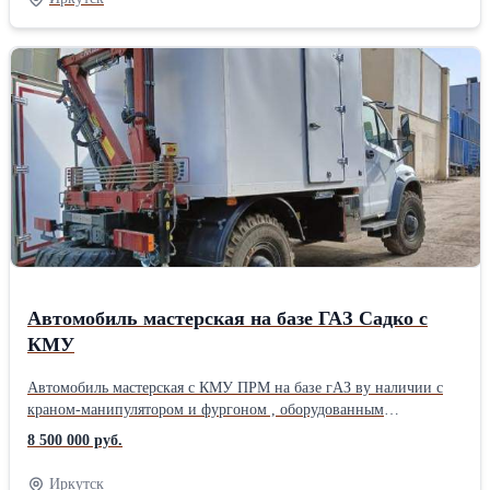
по ПТС: Нет Руль: Левый Состояние: Отличное
Автомобиль мастерская на базе ГАЗ Садко с
КМУ
Автомобиль мастерская с КМУ ПРМ на базе гАЗ ву наличии с
краном-манипулятором и фургоном , оборудованным
инструментом для провдения ремонтных работ! Особенностью
8 500 000 руб.
данного атвомобиля является его наличие! Техника в наличии!
Специализированный, автомобиль мастерская с краном
Иркутск