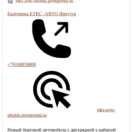
etks-avto-irkutsk.promportal.su
Екатерина ЕТКС -АВТО Иркутск
+79108859800
etks-avto-
irkutsk.promportal.su
Новый бортовой автомобиль с двухрядной ь кабиной