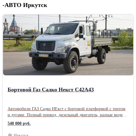
-АВТО Иркутск
Бортовой Газ Садко Некст С42А43
Автомобили ГАЗ Садко НЕкст с бортовой платформой с тентом
и дугами. Полный привод, дизельный двигатель, разные модели
и комплектации. ПРоизвосдвто спецавтмообилей и поставка в
540 000 руб.
любой регион РоссииПроизводитель: ГАЗ Пробег, км: 50 Объем
двигателя, см3: 4433 Мощность двигателя, л.с.: 149 Владельцев
Иркутск