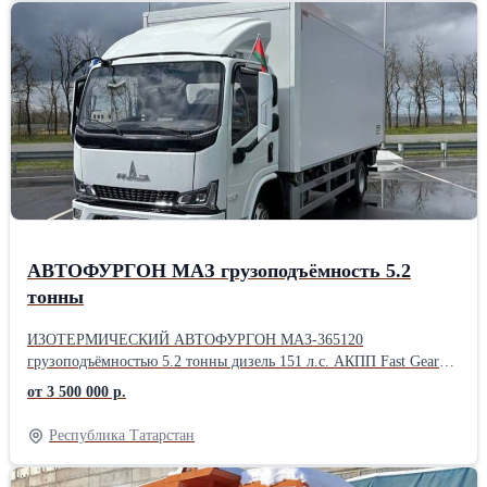
АВТОФУРГОН МАЗ грузоподъёмность 5.2
тонны
ИЗОТЕРМИЧЕСКИЙ АВТОФУРГОН МАЗ-365120
грузоподъёмностью 5.2 тонны дизель 151 л.с. АКПП Fast Gear
модели C6J45TB. Объем кузова 28 м³. Топливный бак 120 л.
от 3 500 000 р.
Мультимедиа с дисплеем 11 дюймов, Круиз-контроль, ABS,ESC.
Двигатель производства СП Беларусь-Китай, мосты Hande.
Республика Татарстан
Передние тормозные механизмы дисковые, а задние –
барабанные. Тормозная система с функциями ABS, ASR, ESP,