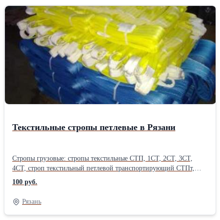
Текстильные стропы петлевые в Рязани
Стропы грузовые: стропы текстильные СТП, 1СТ, 2СТ, 3СТ,
4СТ, строп текстильный петлевой транспортирующий СТПт,
стропы канатные: СКП, УСК, 1 СК, ВК, 2СК, 3СК, 4СК, 6СК с
100 руб.
уравнительными блоками, строп одноветвевой канатный 1СК
(чокер), стропы цепные: ВЦ, УСЦ, 1СЦ, 2СЦ, 3 СЦ, 4СЦ, строп
Рязань
цепной кольцевой СЦК, стропы круглопрядные, стропы
текстильные составные (подъемные ковры) СТС, сетки