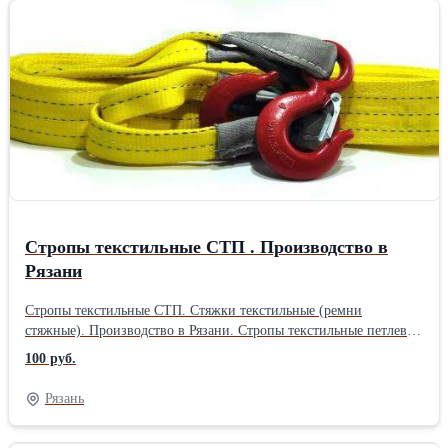
пружинных и упругих деформаций. Пригодны для
использования с грузами, у которых есть острые кромки.
Устойчивость к механическим повреждениям и высоким
температурам.Тип: Цепные Конструкция: Четырехветвевые
Стропы текстильные СТП . Производство в
Рязани
Стропы текстильные СТП. Стяжки текстильные (ремни
стяжные). Производство в Рязани. Стропы текстильные петлевые
СТП от 1.0 до 30.0 тн. Вертолетные сетки. Стяжные ремня для
100 руб.
автотранспорта. Буксировочные ремни текстильные для
автомашин. На большие объемы строп скидки от Производителя
Рязань