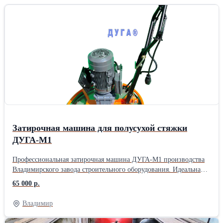
водителем. Доставка вилочного погрузчика до объекта заказчика
(за счет заказчика). Дизельные погрузчики Maximal серии
Comfort (комфорт) демонстрируют отличные показатели
скорости подъема и перемещения. Также погрузчик с дизельным
двигателем может работать при очень малых оборотах. Эти
машины, оснащенные двигателем внутреннего сгорания,
являются так называемыми рабочими лошадками на
промышленных предприятиях. Благодаря своей экономичности
и незаурядной производительности они за короткий срок
отрабатывают свою стоимость.Б/у: Да
Затирочная машина для полусухой стяжки
ДУГА-М1
Профессиональная затирочная машина ДУГА-М1 производства
Владимирского завода строительного оборудования. Идеальна
для полусухой стяжки, вес с диском всего 40кг! Складная рама,
65 000 р.
регулировка стойки по росту оператора, надёжный пусковой
механизм (путевой выключатель, а не кнопка) с плавным
Владимир
пуском. Профессиональный дорогой электродвигатель и соосный
редуктор (не дешёвый червячный), мощный прожектор 70Вт,