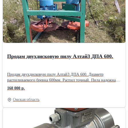
станок для правки ножей. - комплект новых приводных ремней
на ротор. (На дробилке стоят родные, купили на всякий случай)
- Полозья для перемещения дробилки буксиром Вес нетто 1200
кг Особенность: реальная производительность и нормальная
работа обеспечивается только острыми ножами. Ножи подлежат
заточке каждые 5-8 часов работы. Стоимость услуг по заточке
800 руб. один нож. (Очень дорого). С дробилкой прилагается
специальный станок для заточки ножей.
Продам двухдисковую пилу Алтай3 ДПА 600.
Продам двухдисковую пилу Алтай3 ДПА 600. Диаметр
распиливаемого бревна 600мм. Распил точный. Пила надежная,
простая не требует специальных познаний. Длина рельс
160 000 р.
10метров.Максимальная длина распиливаемог бревна 8метров.
Усовершенсовован механизм зажима бревна. Усилены кожухи
Омская область
пил, которые являются основной причиной порчи победитовых
напаек. Цена 240 000 руб. Торг уместен. В дополнение
предлагаем комплект пил 15000,00 руб. Запасной
электродвигатель 15000,00 руб.