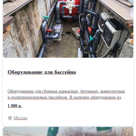
диски в наличии. Питание 220в, 1,1кВт. Производство более 11
лет для торговых сетей под разными брендами. Затирочные
машины такого уровня стоят от 100т.р. В комплекте паспорт,
гарантийный талон, фанерный ящик для перевозки. Модель
ДУГА - М1 Привод - Электрический, 220В Назначение - Для
полусухой стяжки Масса, кг - 40 Потребляемая мощность, кВт -
1,1 Диаметр обрабатываемой поверхности, мм - 610 Диск - D600
(605)мм Тип крепления диска - 4 шпильки Прожектор - 70 Вт
Упаковка - Фанерно-деревянный ящик Габариты в упаковке -
69х64х58см
Оборудование для бассейна
Оборудование для сборных каркасных, бетонных, композитных
и полипропиленовых бассейнов. В наличии оборудование из
пластика и нержавеющей стали марки AISI304 и AISI316 от
1 000 р.
производителей Aquaviva, Emaux, Kripsol, Poolmagic, Hayward,
Elecro, Pahlen, Fairland и многие др.: - Морозоустойчивые
Москва
бассейны - Системы фильтрации (фильтры, насосы) - Чашковые
пакеты (внутренний лайнер) - Закладные элементы (скиммер,
форсунка, донный слив, переливные решетки) - Пылесосы