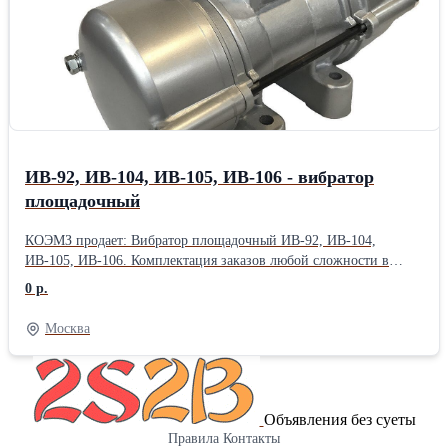
ИВ-92, ИВ-104, ИВ-105, ИВ-106 - вибратор
площадочный
КОЭМЗ продает: Вибратор площадочный ИВ-92, ИВ-104,
ИВ-105, ИВ-106. Комплектация заказов любой сложности в
кратчайшие сроки. Большой ассортимент товара на складах и
0 р.
постоянное его обновление. Иногородним клиентам возможна
отправка товаров в Регионы почтой, курьерскими службами и
Москва
транспортными компаниями! Вы делаете заказ — мы делаем все
остальное! Подробности по телефону или на сайте:
Объявления без суеты
Правила
Контакты