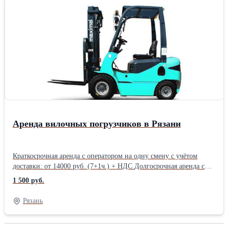
Аренда вилочных погрузчиков в Рязани
Краткосрочная аренда с оператором на одну смену с учётом
доставки: от 14000 руб. (7+1ч.) + НДС Долгосрочная аренда с
оператором (цена за смену 8 ч.): от 10000 руб. + НДС (доставка
1 500 руб.
оплачивается отдельно.) Долгосрочная аренда без оператора
смена от 4500 зависит от срока аренды 1 час 1500 минимум 3
Рязань
часа. Вилочный погрузчик Maximal 1.5 тн Нп 3.0 м, вилы
стандартные. Погрузка а/м. Работа на складе. Аренда вилочного
погрузчика на длительный срок. Аренда вилочного погрузчика с