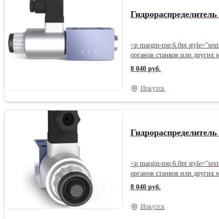
Гидрораспределитель 
<p margin-top:6.0pt style="t
органов станков или других машин. Работа: - при обесточенных магнитах коммутация линий гидрораспределителя соответствует 
электромагнита со стороны отверстия «А» 
8 040 руб.
«В» коммутация линий гидрораспределителя соответствует по
минеральное масло; - номинальная тонкость фильтрации – 25 мкм. Габаритные и присоединительные размеры ВЕ 6.573Е Г12: Схема распределения потока ВЕ 6.573Е
Иркутск
Г12:Условный проход: 6 мм 
120 см3/мин Вид монтажа: С
Гидрораспределитель 
<p margin-top:6.0pt style="t
органов станков или других машин. Работа: - при обесточенных магнитах коммутация линий гидрораспределителя соответствует 
электромагнита со стороны отверстия «А» 
8 040 руб.
«В» коммутация линий гидрораспределителя соответствует по
минеральное масло; - номинальная тонкость фильтрации – 25 мкм. Габаритные и присоединительные размеры ВЕ 6.573Е В110: Схема распределения потока ВЕ 6.573Е
Иркутск
В110:Условный проход: 6 мм