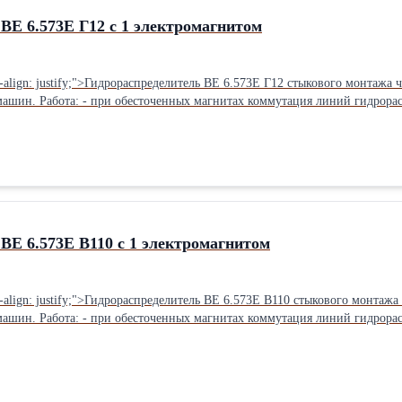
ВЕ 6.573Е Г12 с 1 электромагнитом
ext-align: justify;">Гидрораспределитель ВЕ 6.573Е Г12 стыкового монт
положению «0»; - при включении
коммутация линий гидрораспределителя соответствует положению «а»; - при включении электромагнита со 
ложению «b». Условия эксплуатации: - положение при эксплуатации – любое; - рабочая жидкость –
Управление: Электромагнитное Внутренняя герметичность (максимальны
тыковой
ВЕ 6.573Е В110 с 1 электромагнитом
ext-align: justify;">Гидрораспределитель ВЕ 6.573Е В110 стыкового мон
положению «0»; - при включении
коммутация линий гидрораспределителя соответствует положению «а»; - при включении электромагнита со 
ложению «b». Условия эксплуатации: - положение при эксплуатации – любое; - рабочая жидкость –
 Управление: Электромагнитное Внутренняя герметичность (максимальн