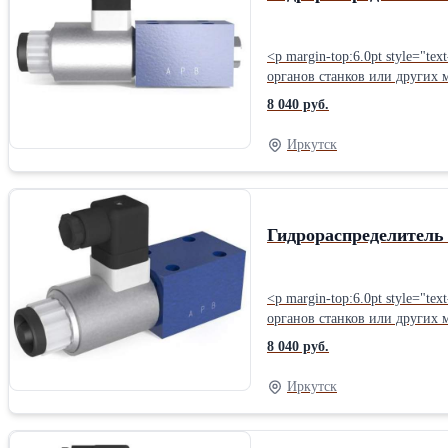
<p margin-top:6.0pt style="t
органов станков или других машин. Работа: - при обесточенных магнитах коммутация линий гидрораспределителя соответствует 
электромагнита со стороны отверстия «А» 
8 040 руб.
«В» коммутация линий гидрораспределителя соответствует по
минеральное масло; - номинальная тонкость фильтрации – 25 мкм. Габаритные и присоединительные размеры ВЕ 6.574 Г220: Схема распределения потока ВЕ 6.574 Г220
Иркутск
:Условный проход: 6 мм Упр
см3/мин Вид монтажа: Стык
Гидрораспределитель 
<p margin-top:6.0pt style="t
органов станков или других машин. Работа: - при обесточенных магнитах коммутация линий гидрораспределителя соответствует 
электромагнита со стороны отверстия «А» 
8 040 руб.
«В» коммутация линий гидрораспределителя соответствует по
минеральное масло; - номинальная тонкость фильтрации – 25 мкм. Габаритные и присоединительные размеры ВЕ 6.573Е Г24: Схема распределения потока ВЕ 6.573Е
Иркутск
Г24:Условный проход: 6 мм 
120 см3/мин Вид монтажа: С