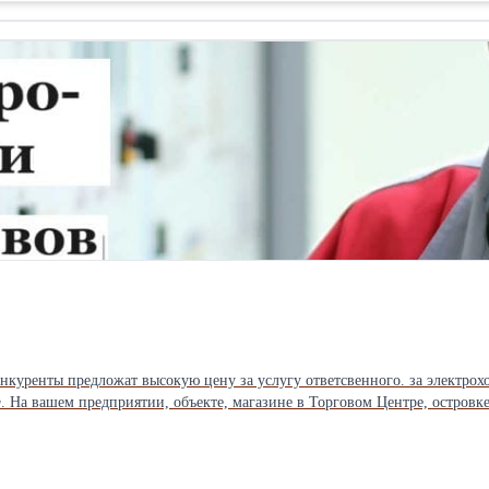
тыковой
aчeн
аете где найти ответственного за электрохозяйство с группой 4,5? Мы назначим Вам
5 по электробезопасности. Заключим договор или устроим по совместител