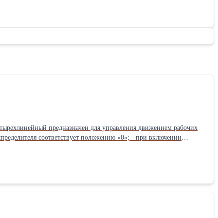
жа четырехлинейный предназначен для управления движением рабочих
стороны отверстия
утренние утечки по каждой линии при номинальном давлении): 120