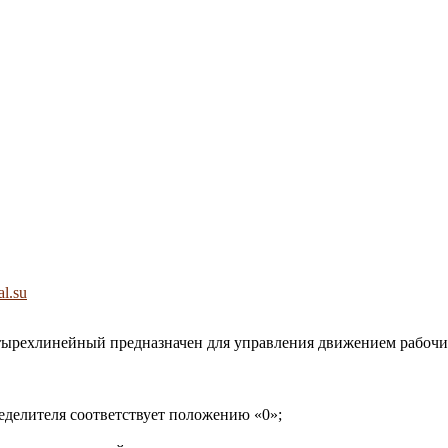
al.su
тырехлинейный предназначен для управления движением рабочи
еделителя соответствует положению «0»;