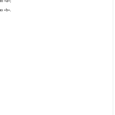
ю «а»;
ю «b».