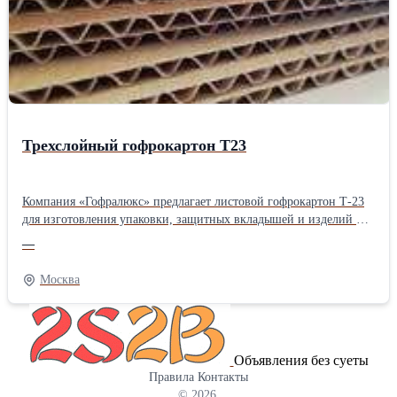
Трехслойный гофрокартон Т23
Компания «Гофралюкс» предлагает листовой гофрокартон Т-23
для изготовления упаковки, защитных вкладышей и изделий из
картона. Материал состоит из двух плоских и одного
—
внутреннего гофрированного слоя, который придает листу
жесткость и помогает сохранять форму даже при активном
Москва
использовании. В каталоге представлены листы трехслойного
гофрокартона Т-23 в различных форматах. Ознакомиться более
подробно Вы можете на нашем сайте
Объявления без суеты
Правила
Контакты
© 2026