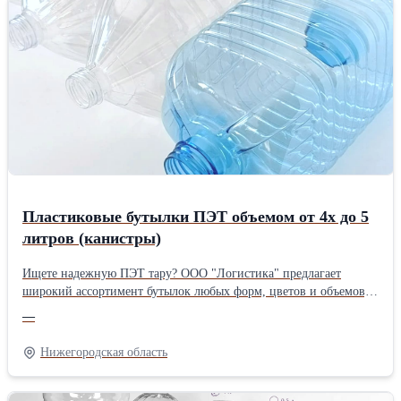
продукции: Наши флаконы изготавливаются из
высококачественного ПЭТ, гарантирующего прочность и
безопасность. ✅Индивидуальный подход: Нужен уникальный
дизайн? Мы готовы помочь вам в этом! ✅Экологичность: ПЭТ –
это перерабатываемый материал, что делает наши флаконы
ответственным выбором для заботы об окружающей среде.
Пластиковые бутылки ПЭТ объемом от 4х до 5
литров (канистры)
Ищете надежную ПЭТ тару? ООО "Логистика" предлагает
широкий ассортимент бутылок любых форм, цветов и объемов,
подходящих как для пищевых, так и для химических продуктов.
—
Наши универсальные бестселлеры - ПЭТ бутылки на 4; 4,1; 4,4;
4,8 и 5 литров — отличный выбор для розлива воды и других
Нижегородская область
различных жидкостей. Для комплексного решения ваших задач
мы предлагаем сопутствующие товары: крышки и ручки.
Качество нашей ПЭТ тары гарантировано контролем на всех