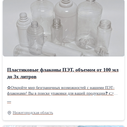
мм ✔Вес – 380 г; ✔Цвет: прозрачно-голубой, возможен под
заказ (обсуждается индивидуально, зависит от объема заказа).
✔Минимальная отгрузка 1 упаковка - 3 шт. ✔Цена: договорная
(зависит от веса тары, рассчитывается индивидуально)
✔Изготавливается из первичной преформы высокого качества.
✔Подходит для вторичной переработки! Уникальный дизайн
бутылки, позволяет производить легкую и прочную тару по
более низкой цене, предназначенную для хранения и перевозки
питьевой жидкости, установки в кулеры.
Пластиковые флаконы ПЭТ, объемом от 100 мл
до 3х литров
♻Откройте мир безграничных возможностей с нашими ПЭТ-
флаконами! Вы в поиске упаковки для вашей продукции❓ 👉Мы
предлагаем широкий ассортимент пластиковых флаконов ПЭТ
—
объемом от 100 мл до 3 литров. 🌍tara-butylka.ru/page176269...
Почему выбирают нас? ✅Универсальность: От изящных
Нижегородская область
флаконов для косметики до вместительной тары для бытовой
химии – мы найдем решение для любой задачи! ✅Качество