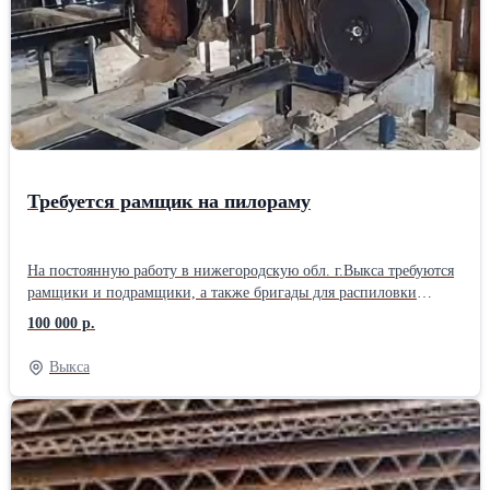
где требуется высокая точность изготовления деталей. Токарные
работы: от 1 400 руб./ч. Срочные токарные работы: от 2000 руб./
ч. Токарные работы минимальный заказ от 20 000 руб. Другие
услуги по обработке металла смотрите на официальном сайте
«Стальинтекс Трейд»
Требуется рамщик на пилораму
На постоянную работу в нижегородскую обл. г.Выкса требуются
рамщики и подрамщики, а также бригады для распиловки
кругляка (6м хвоя) на обрезной пиломатериал, 1700руб/м3 за
100 000 р.
первый и второй сорт. Стабильная зарплата два раза в месяц.
График работы, вахтовый метод, или 5-6 дневка. Вахтовикам
Выкса
проезд оплачивается. Проживание в общежитии.