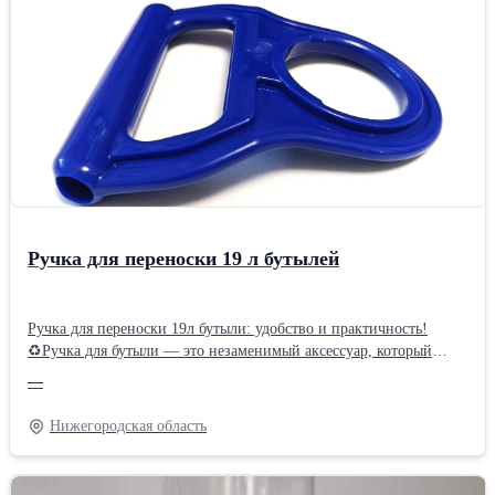
применения: Идеально подходят для розлива: молока, меда,
питьевой воды, бытовой химии, растительного масла, соков,
косметики, соусов. ♻Пластиковые бутылки ПЭТ – это удобство
на линиях розлива, экономия на транспортировке и полное
отсутствие риска боя. Надежно защищают жидкости при
хранении и перевозке. ☝Продажи оптом и в розницу, любые
объемы.
Ручка для переноски 19 л бутылей
Ручка для переноски 19л бутыли: удобство и практичность!
♻Ручка для бутыли — это незаменимый аксессуар, который
значительно облегчает транспортировку и использование
—
больших емкостей с водой или другими жидкостями. ♻Ручки
позволяют легко переносить тяжелые бутылки, снижая нагрузку
Нижегородская область
на руки и спину. ♻Изготовленные из качественных материалов,
ручки выдерживают значительные нагрузки и долговечны. Цвет:
синий Подходит для бутыли 19 литров Материал: пластик