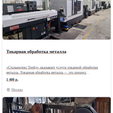
Токарная обработка металла
«Стальинтекс Трейд» оказывает услуги токарной обработки
металла. Токарная обработка металла — это процесс
механической обработки, при котором заготовка вращается
1 400 р.
вокруг своей оси, а инструмент (обычно токарный резец)
перемещается по радиусу и длине детали, удаляя материал и
Москва
придавая изделию нужную форму и размеры. Этот метод
широко используется для создания цилиндрических, конусных и
других сложных форм. Токарная обработка применяется в
различных отраслях промышленности, таких как
машиностроение, автомобилестроение, авиастроение и других,