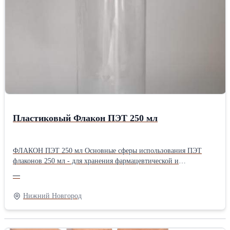
Габариты:13.5х16см ♻Компактный размер ручки позволяет
хранить ее в любом удобном месте, например, рядом с кулером
или в автомобиле. ♻Этот небольшой, но полезный аксессуар
станет незаменимым помощником в быту и на работе.
======================================= 🚩Адрес
производства: Нижегородская обл., г.Бор, ул. Луначарского
239с2 (территория завода "Теплоход")
Пластиковый Флакон ПЭТ 250 мл
ФЛАКОН ПЭТ 250 мл Основные сферы использования ПЭТ
флаконов 250 мл - для хранения фармацевтической и
косметической продукции. В емкости разливают многие жидкие
—
медицинские препараты и лекарственные средства, антисептики,
шампуни, гели для душа, тоники, а так же различные бытовые
Нижний Новгород
жидкости. Изготавливается из преформы высокого качества.
Вместимость в мл.: 250 Формат горла: DIN Размер горловины:
20 Цвет:прозрачный, возможен под заказ Минимальная отгрузка