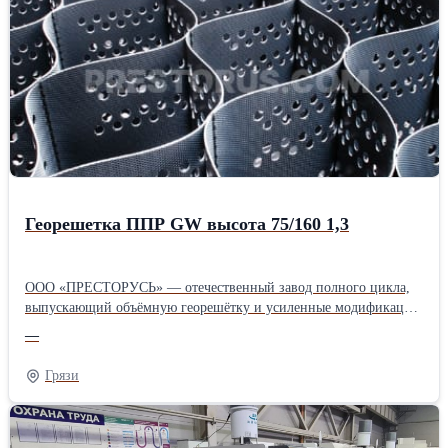
Георешетка ППР GW высота 75/160 1,3
ООО «ПРЕСТОРУСЬ» — отечественный завод полного цикла,
выпускающий объёмную георешётку и усиленные модификации
для дорожного строительства и горной промышленности.
—
Предприятие с 25-летним опытом предлагает инженерное
сопровождение проектов и поставки по всей России, сокращая
Грязи
бюджет объектов за счёт экономии сыпучих материалов и
ускорения монтажных работ. Продукция адаптирована к
сложному климату и высоким нагрузкам, что подтверждено
участием в более чем двух тысячах объектов в РФ и за рубежом.