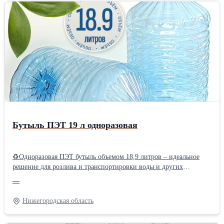
Бутыль ПЭТ 19 л одноразовая
♻Одноразовая ПЭТ бутыль объемом 18,9 литров – идеальное
решение для розлива и транспортировки воды и других
жидкостей. Сочетает в себе высокое качество, надежность и
—
экономичность, что делает ее оптимальным выбором для
предприятий, занимающихся производством и доставкой
Нижегородская область
питьевой воды. ✅Артикул: PET-B 1017 🌍tara-
butylka.ru/19l/tprodu... ✔Объем: 18,9 л ✔Диаметр горлышка: 55