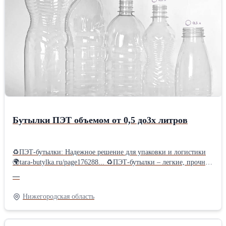
этапах производственного процесса. 🌍Если вас заинтересовал
данный товар, вы можете ознакомиться и выбрать необходимую
тару на нашем сайте tara-butylka.ru/
Бутылки ПЭТ объемом от 0,5 до3х литров
♻ПЭТ-бутылки: Надежное решение для упаковки и логистики
🌍tara-butylka.ru/page176288... ♻ПЭТ-бутылки – легкие, прочные
и безопасные для здоровья. ☝Мы используем только
—
сертифицированное сырье, гарантируя высокое качество нашей
продукции. 👉Наши бутылки пригодны для вторичной
Нижегородская область
переработки. Бутылки могут быть различной формы и объёма
(от 0,5 л до 3х л), с различным диаметром горлышка ( 28 или 38
мм, BPF; PCO; OIL или Bericap) ♻Широкий спектр