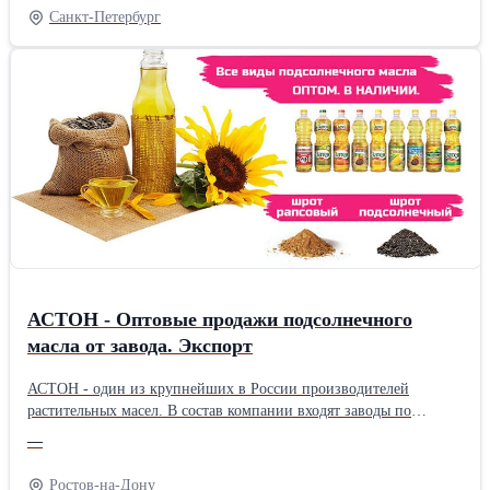
(в среднем 35–52 против 65), поэтому его часто добавляют в
Санкт-Петербург
продукты для диабетиков.
АСТОН - Оптовые продажи подсолнечного
масла от завода. Экспорт
АСТОН - один из крупнейших в России производителей
растительных масел. В состав компании входят заводы по
производству растительных масел, элеваторные комплексы,
—
терминалы на реке Дон, сухогрузы класса «река-море».
Ассортимент: - Масло подсолнечное рафинированное ТМ
Ростов-на-Дону