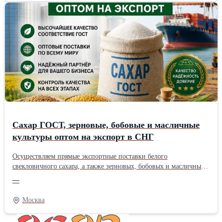
«Акции».
Сахар ГОСТ, зерновые, бобовые и масличные
культуры оптом на экспорт в СНГ
Осуществляем прямые экспортные поставки белого
свекловичного сахара, а также зерновых, бобовых и масличных
культур собственного выращивания в страны СНГ (Узбекистан,
—
Казахстан, Киргизия, Таджикистан и др.). Работаем напрямую
как производитель и гарантируем строгое соответствие
Москва
экспортным стандартам качества. Наш ассортимент для
экспортных поставок: * Белый сахар-песок: ГОСТ 33222-2015