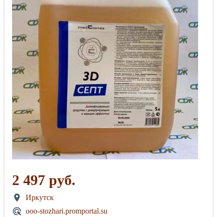
2 497 руб.
Иркутск
ooo-stozhari.promportal.su