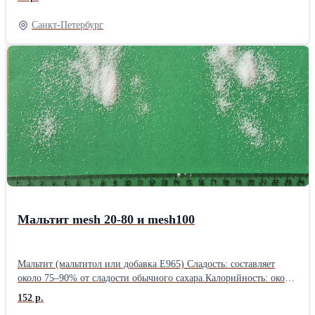
получают из растительного крахмала (чаще кукурузного).
Пищевая отрасль: как мягкий подсластитель для сладостей,
Санкт-Петербург
напитков, соков и детского питания. Выпечка и мороженое:
помогает тесту бродить, а мороженому не замерзать
Мальтит mesh 20-80 и mesh100
Мальтит (мальтитол или добавка E965) Сладость: составляет
около 75–90% от сладости обычного сахара.Калорийность: около
2,1–3 ккал на 1 грамм (у сахара — около 3,9 ккал/
152 р.
г).Гликемический индекс (ГИ): значительно ниже, чем у сахара