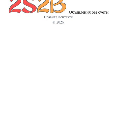
(категория ТС2), код ТН ВЭД 1701 99 100 0. Полностью сухой,
идеален для транспортировки. * Зерновые культуры: Пшеница
Объявления без суеты
(продовольственная/фуражная), кукуруза продовольственная,
Правила
Контакты
ячмень. * Бобовые культуры: Горох, соя. * Масличные культуры:
© 2026
Подсолнечник. Наши преимущества при экспорте: * Удобные
взаиморасчеты: Для Вашего удобства и минимизации валютных
рисков мы принимаем оплату в национальных валютах
покупателя (узбекский сум UZS, киргизский сом KGS,
таджикский сомони TJS, казахстанский тенге KZT и др.). *
Оформление документов: Предоставляем полный пакет
документов, включая сертификат происхождения формы СТ-1
(ввоз по ставке пошлины 0% в Узбекистан и страны СНГ),
фитосанитарные сертификаты и декларации. * Ставка НДС:
Продажа оформляется по ставке НДС 0% со стороны РФ. *
Надежная логистика: Четко отлаженная отгрузка ЖД-вагонами
(в т.ч. хопперами и крытыми вагонами) напрямую с
производственных площадок и элеваторов. Контроль
прохождения пограничных переходов. Условия сотрудничества:
* Минимальная партия — от 1 вагона. * Цена формируется по
запросу (в зависимости от объемов, культуры и базиса поставки
— FCA, CPT). Отправьте Ваш запрос с указанием интересующей
культуры, объема и станции назначения, и мы оперативно
подготовим коммерческое предложение с расчетом в удобной