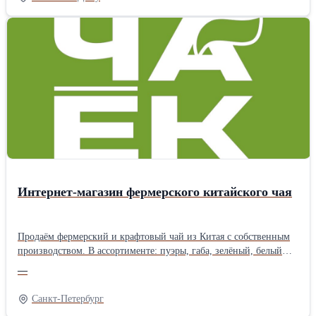
«Затея», «Волшебный Край» и «Светлица» - Масло
подсолнечное высокоолеиновое ТМ «Астон» - Рафинированное
и нерафинированное масло наливом (авто-, ж/д цистерны,
flexitank 22 тонны) География поставок: Россия, СНГ, КНР,
Вьетнам, Афганистан и др. Цены зависят от объема закупки,
условий доставки, фасовки, и других условий. Доставляем
авто-, жд- и морским транспортом на условиях EXW, FCA, DAP,
CIP, FOB, CIF. Продукция соответствует ГОСТ 1129-2013,
требованиям ХАССП, стандартам ISO и иным международным
нормативам. Сотрудничаем с агентами!
Интернет-магазин фермерского китайского чая
Продаём фермерский и крафтовый чай из Китая с собственным
производством. В ассортименте: пуэры, габа, зелёный, белый
чай, посуда и подарочные наборы. Чай собственного
—
производства делается в ограниченном тираже — только
качественное сырьё и авторские рецептуры. Бесплатная доставка
Санкт-Петербург
по России от 1 500 ₽. Оплата долями. Скидки в разделе