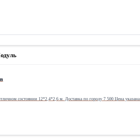
Модуль
ов
тличном состоянии 12*2,4*2,6 м. Доставка по городу 7 500 Цена указана