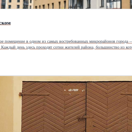
ском
десь проходят сотни жителей района, большинство из которых — семьи с детьми. Отли
вки к школе - Медицинского центра, стоматологии, логопедии, нейропси
семей с детьми • Активный пешеходный трафик в
ить условия аренды и договориться о просмотре.