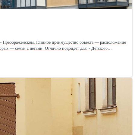
чно подойдет для: - Детского
хологии - Спортивной студии, танцев, гимнастики, йоги, детских