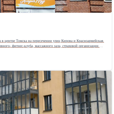
 в центре Томска на пересечении улиц Кирова и Красноармейская.
вного- фитнес-клуба, массажного зала, страховой организации.
0 тыс.руб./месяц, в т.ч. расходы за коммунальные услуги.