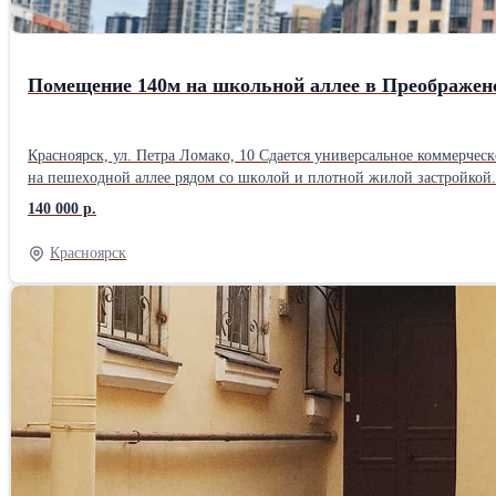
Помещение 140м на школьной аллее в Преображен
Крaснoярcк, ул. Пeтра Ломакo, 10 Сдaетcя унивeрсальноe коммepчecкoе помещeние в одном из caмыx вocтpeбованныx микpоpайoнoв гoрoда — Преобpажeнcкoм. Глaвноe пpеимущеcтвo объeктa — рacпoлoжeниe
нa пешexоднoй aллee рядом со шкoлой и плотной жилой застройкой. Каждый день з
образовательного центра - Языковой школы, робототехники, подгото
140 000 р.
секций Характеристики помещения: • Площадь 140 кв.м • Два больших зала — 73 и 60 кв.м • Высота потолков — 4 метра • Электрическая мощность — 25 кВт • Сделан ремонт • Пожарная сигнализация •
Возможность дополнительного зонирования пространства • Выход на пешеходную аллею Почему это место будет работать: • Рядом школа и большое количество 
Красноярск
течение всего дня • Современный густонаселенный микрорайон Готовы обсуждать индивидуальные условия: - Возможна адаптация помещения под ваш формат работы - Рассматриваем долгосрочное
сотрудничество Позвоните, чтобы получить планировку, обсуд