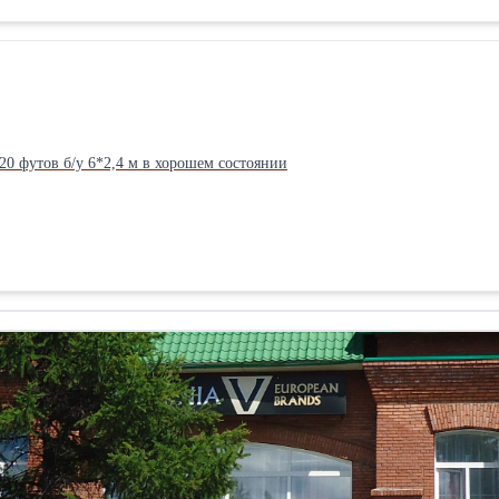
0 футов б/у 6*2,4 м в хорошем состоянии