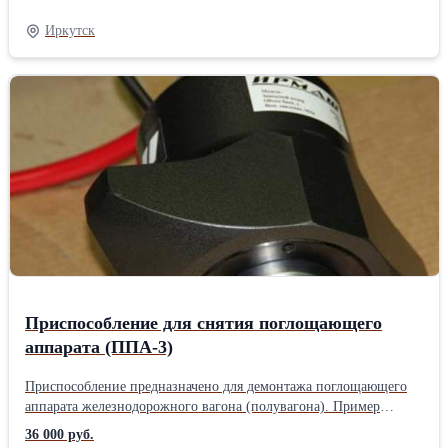
Подробнее о технических возможностях, вариациях
комплектации под конкретные задачи уточняйте у менеджера
Иркутск
или оставьте заявку на сайте.
Приспособление для снятия поглощающего
аппарата (ППА-3)
Приспособление предназначено для демонтажа поглощающего
аппарата железнодорожного вагона (полувагона). Пример
условного обозначения: ППА – приспособление для
36 000 руб.
поглощающего аппарата, 3 – модификация: ППА-3. Изделие