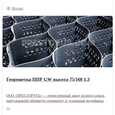
Стоимость кубика с гравировкой на каждой стороне. Тираж.
Стоимость. 300шт 400 руб. 500шт. 370 руб. 700шт. 350 руб.
Москва
1000шт. 320 руб. Работаем без НДС., оплата безнал.
Георешетка ППР GW высота 75/160 1,3
ООО «ПРЕСТОРУСЬ» — отечественный завод полного цикла,
выпускающий объёмную георешётку и усиленные модификации
для дорожного строительства и горной промышленности.
—
Предприятие с 25-летним опытом предлагает инженерное