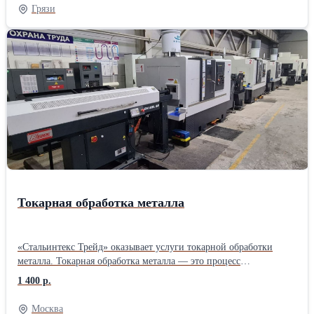
сопровождение проектов и поставки по всей России, сокращая
Грязи
бюджет объектов за счёт экономии сыпучих материалов и
ускорения монтажных работ. Продукция адаптирована к
сложному климату и высоким нагрузкам, что подтверждено
участием в более чем двух тысячах объектов в РФ и за рубежом.
Токарная обработка металла
«Стальинтекс Трейд» оказывает услуги токарной обработки
металла. Токарная обработка металла — это процесс
механической обработки, при котором заготовка вращается
1 400 р.
вокруг своей оси, а инструмент (обычно токарный резец)
перемещается по радиусу и длине детали, удаляя материал и
Москва