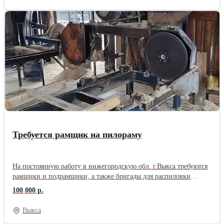
придавая изделию нужную форму и размеры. Этот метод
широко используется для создания цилиндрических, конусных и
других сложных форм. Токарная обработка применяется в
различных отраслях промышленности, таких как
машиностроение, автомобилестроение, авиастроение и других,
где требуется высокая точность изготовления деталей. Токарные
работы: от 1 400 руб./ч. Срочные токарные работы: от 2000 руб./
ч. Токарные работы минимальный заказ от 20 000 руб. Другие
услуги по обработке металла смотрите на официальном сайте
«Стальинтекс Трейд»
Требуется рамщик на пилораму
На постоянную работу в нижегородскую обл. г.Выкса требуются
рамщики и подрамщики, а также бригады для распиловки
кругляка (6м хвоя) на обрезной пиломатериал, 1700руб/м3 за
100 000 р.
первый и второй сорт. Стабильная зарплата два раза в месяц.
График работы, вахтовый метод, или 5-6 дневка. Вахтовикам
Выкса
проезд оплачивается. Проживание в общежитии.