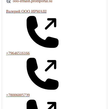
ooo-irmash.promportal.su
Валерий ООО ИРМАШ
+79646516166
+78006005739