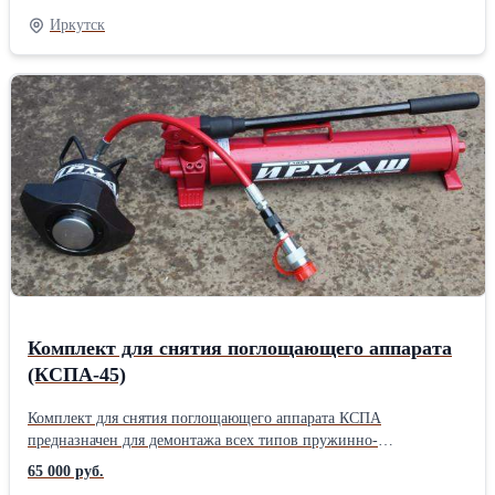
получения более детальной информации о комплекте
Иркутск
обращайтесь к менеджеру или оставьте заявку на сайте.
Комплект для снятия поглощающего аппарата
(КСПА-45)
Комплект для снятия поглощающего аппарата КСПА
предназначен для демонтажа всех типов пружинно-
фрикционных и эластомерных аппаратов (класс от т0 до т3),
65 000 руб.
максимальная энергоемкость которых не более 200 кДж. Для