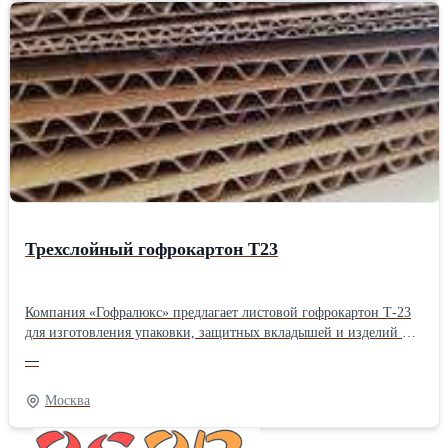
Трехслойный гофрокартон Т23
Компания «Гофралюкс» предлагает листовой гофрокартон Т-23
для изготовления упаковки, защитных вкладышей и изделий из
картона. Материал состоит из двух плоских и одного
—
внутреннего гофрированного слоя, который придает листу
жесткость и помогает сохранять форму даже при активном
Москва
использовании. В каталоге представлены листы трехслойного
гофрокартона Т-23 в различных форматах. Ознакомиться более