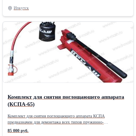
выполнено в климатическом исполнении УХЛ категории
Иркутск
размещения 1 по ГОСТ15150. Подробнее о технических
возможностях, вариациях комплектации под конкретные задачи
уточняйте у менеджера или оставьте заявку на сайте.
Комплект для снятия поглощающего аппарата
(КСПА-65)
Комплект для снятия поглощающего аппарата КСПА
предназначен для демонтажа всех типов пружинно-
фрикционных и эластомерных аппаратов (класс от т0 до т3),
85 000 руб.
максимальная энергоемкость которых не более 200 кДж. Для